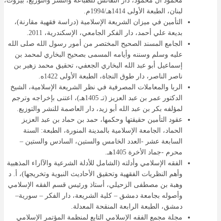
محمود آل محمود، دار النفائس للطباعة والنشر والتوزيع، بيروت،
لبنان، الطبعة الأولى 1414هـ/1994م.
التأمين في ميزان الشريعة الإسلامية (دراسة فقهية مقارنة)،
بديعة علي أحمد، دار الفكر الجامعي، الإسكندرية، 2011.
الجامع المسند الصحيح المختصر من أمور رسول الله صلى الله
عليه وسلم وسننه وأيامه المسمى بصحيح البخاري لمحمد بن
إسماعيل أبو عبد الله البخاري الجعفي، تحقيق محمد زهير بن
ناصر الناصر، دار طوق النجاة، الطبعة الأولى 1422ه.
الربا والمعاملات المصرفية في نظر الشريعة الإسلامية، الشيخ
الدكتور عمر بن عبد العزيز (تـ 1405هـ)، اعتنى بإخراجه وترجم
لمؤلفه بكر بن عبد الله أبو زيد، دار العاصمة للنشر والتوزيع.
عقود التأمين حقيقتها وحكمها، حمد بن حماد بن عبد العزيز
الحماد، الجامعة الإسلامية بالمدينة المنورة، الطبعة: السنة
السابعة عشر -العدد الخامس والستين، السادس والستين –
محرم -جماد الأخرة 1405هـ.
الفقه الإسلامي وأدلته (الشامل للأدلة الشرعية والآاراء المذهبية
وأهم النظريات الفقهية وتحقيق الأحاديث النبوية وتخريجها)، أ. د
وهبة بن مصطفى الزحيلي، أستاذ ورئيس قسم الفقه الإسلامي
وأصوله بجامعة دمشق – كلية الشريعة، دار الفكر – سورية–
دمشق، الطبعة الرابعة المنقحة المعدلة.
مجلة مجمع الفقه الإسلامي التابع لمنظمة المؤتمر الإسلامي