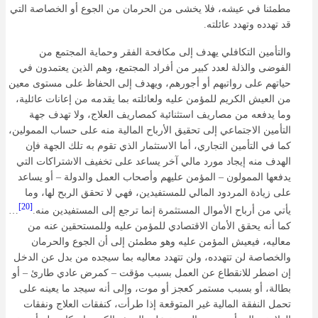
مطمئنا في عيشه، فلا يخشى من الحرمان من الجوع أو الخصاصة التي
قد تهدده وتهدد عائلته.
والتأمين التكافلي يهدف إلى مكافحة الفقر وحماية المجتمع من
الفوضى والذلة لعدد كبير من أفراد المجتمع، وهم الذين يعتمدون في
حياتهم على رواتبهم أو أجورهم، ويهدف إلى الحفاظ على مستوى معين
من العيش الكريم للمؤمن عليه ولعائلته بما يقدمه من إعانات عائلية،
وما يدفعه من مصاريف استثنائية كمصاريف العلاج، ولا تهدف جهة
التأمين الاجتماعي إلى تحقيق الأرباح المالية منه على حساب الممولين،
كما في التأمين التجاري، أما الاستثمار الذي تقوم به تلك الجهة فإن
الهدف منه إيجاد مورد مالي آخر يساعد على تخفيف الاشتراكات التي
يدفعها الممولون – المؤمن عليهم وأصحاب العمل والدولة – أو يساعد
على زيادة المردود المالي للمستفيدين، فهي لا تحقق الربح لها، وما
[20]
يأتي من أرباح الأموال المستثمرة إنما ترجع إلى المستفيدين منه.
…
كما أنه يحقق الأمان الاقتصادي للمؤمن عليه وللمستحقين عنه من
معاليه، فيعيش المؤمن عليه وهو مطمئن إلى أن الجوع والحرمان
والخصاصة لن تتهدده، ولن تتهدد معاليه بما سيجده من بدل عن الدخل
إن اضطر للانقطاع عن العمل بسبب مؤقت – كمرض عادي طارئ – أو
بطالة، أو بسبب مستمر کعجز أو موت، وإلى أنه سيجد ما يعينه على
تحمل النفقة المالية غير المتوقعة إذا طرأت، کنفقات العلاج ونفقات