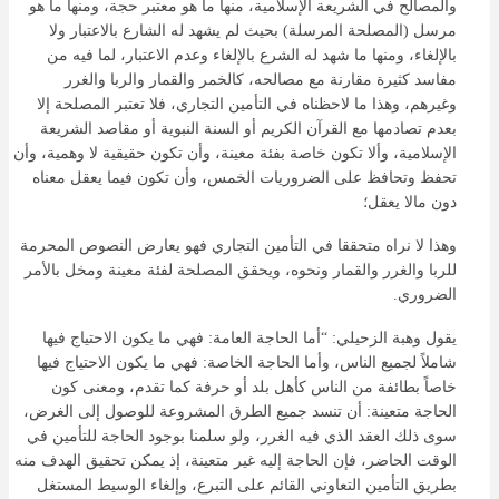
والمصالح في الشريعة الإسلامية، منها ما هو معتبر حجة، ومنها ما هو
مرسل (المصلحة المرسلة) بحيث لم يشهد له الشارع بالاعتبار ولا
بالإلغاء، ومنها ما شهد له الشرع بالإلغاء وعدم الاعتبار، لما فيه من
مفاسد كثيرة مقارنة مع مصالحه، كالخمر والقمار والربا والغرر
وغيرهم، وهذا ما لاحظناه في التأمين التجاري، فلا تعتبر المصلحة إلا
بعدم تصادمها مع القرآن الكريم أو السنة النبوية أو مقاصد الشريعة
الإسلامية، وألا تكون خاصة بفئة معينة، وأن تكون حقيقية لا وهمية، وأن
تحفظ وتحافظ على الضروريات الخمس، وأن تكون فيما يعقل معناه
دون مالا يعقل؛
وهذا لا نراه متحققا في التأمين التجاري فهو يعارض النصوص المحرمة
للربا والغرر والقمار ونحوه، ويحقق المصلحة لفئة معينة ومخل بالأمر
الضروري.
يقول وهبة الزحيلي: “أما الحاجة العامة: فهي ما يكون الاحتياج فيها
شاملاً لجميع الناس، وأما الحاجة الخاصة: فهي ما يكون الاحتياج فيها
خاصاً بطائفة من الناس كأهل بلد أو حرفة كما تقدم، ومعنى كون
الحاجة متعينة: أن تنسد جميع الطرق المشروعة للوصول إلى الغرض،
سوى ذلك العقد الذي فيه الغرر، ولو سلمنا بوجود الحاجة للتأمين في
الوقت الحاضر، فإن الحاجة إليه غير متعينة، إذ يمكن تحقيق الهدف منه
بطريق التأمين التعاوني القائم على التبرع، وإلغاء الوسيط المستغل