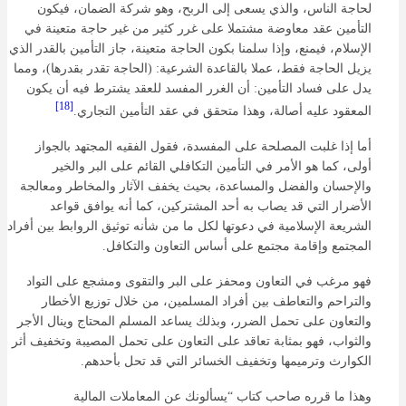
لحاجة الناس، والذي يسعى إلى الربح، وهو شركة الضمان، فيكون
التأمين عقد معاوضة مشتملا على غرر كثير من غير حاجة متعينة في
الإسلام، فيمنع، وإذا سلمنا بكون الحاجة متعينة، جاز التأمين بالقدر الذي
يزيل الحاجة فقط، عملا بالقاعدة الشرعية: (الحاجة تقدر بقدرها)، ومما
يدل على فساد التأمين: أن الغرر المفسد للعقد يشترط فيه أن يكون
[18]
المعقود عليه أصالة، وهذا متحقق في عقد التأمين التجاري.
أما إذا غلبت المصلحة على المفسدة، فقول الفقيه المجتهد بالجواز
أولى، كما هو الأمر في التأمين التكافلي القائم على البر والخير
والإحسان والفضل والمساعدة، بحيث يخفف الآثار والمخاطر ومعالجة
الأضرار التي قد يصاب به أحد المشتركين، كما أنه يوافق قواعد
الشريعة الإسلامية في دعوتها لكل ما من شأنه توثيق الروابط بين أفراد
المجتمع وإقامة مجتمع على أساس التعاون والتكافل.
فهو مرغب في التعاون ومحفز على البر والتقوى ومشجع على التواد
والتراحم والتعاطف بين أفراد المسلمين، من خلال توزيع الأخطار
والتعاون على تحمل الضرر، وبذلك يساعد المسلم المحتاج وينال الأجر
والثواب، فهو بمثابة تعاقد على التعاون على تحمل المصيبة وتخفيف أثر
الكوارث وترميمها وتخفيف الخسائر التي قد تحل بأحدهم.
وهذا ما قرره صاحب كتاب “يسألونك عن المعاملات المالية