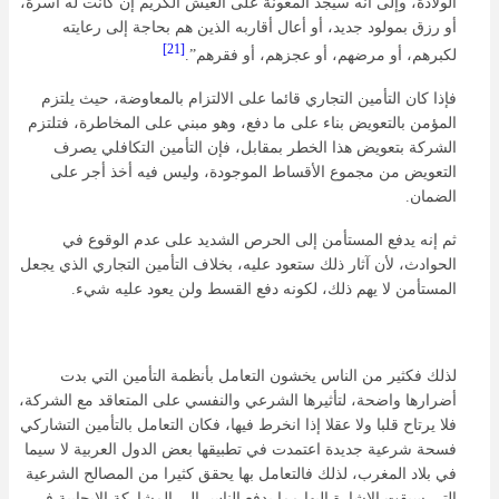
الولادة، وإلى أنه سيجد المعونة على العيش الكريم إن كانت له أسرة،
أو رزق بمولود جديد، أو أعال أقاربه الذين هم بحاجة إلى رعايته
[21]
لكبرهم، أو مرضهم، أو عجزهم، أو فقرهم”.
فإذا كان التأمين التجاري قائما على الالتزام بالمعاوضة، حيث يلتزم
المؤمن بالتعويض بناء على ما دفع، وهو مبني على المخاطرة، فتلتزم
الشركة بتعويض هذا الخطر بمقابل، فإن التأمين التكافلي يصرف
التعويض من مجموع الأقساط الموجودة، وليس فيه أخذ أجر على
الضمان.
ثم إنه يدفع المستأمن إلى الحرص الشديد على عدم الوقوع في
الحوادث، لأن آثار ذلك ستعود عليه، بخلاف التأمين التجاري الذي يجعل
المستأمن لا يهم ذلك، لكونه دفع القسط ولن يعود عليه شيء.
لذلك فكثير من الناس يخشون التعامل بأنظمة التأمين التي بدت
أضرارها واضحة، لتأثيرها الشرعي والنفسي على المتعاقد مع الشركة،
فلا يرتاح قلبا ولا عقلا إذا انخرط فيها، فكان التعامل بالتأمين التشاركي
فسحة شرعية جديدة اعتمدت في تطبيقها بعض الدول العربية لا سيما
في بلاد المغرب، لذلك فالتعامل بها يحقق كثيرا من المصالح الشرعية
التي سبقت الإشارة إليها مما يدفع الناس إلى المشاركة الإيجابية في