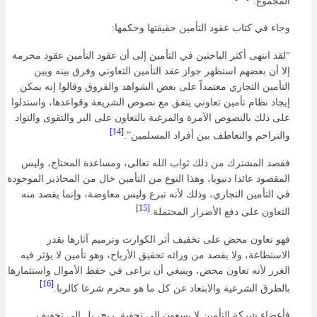
المجموع.”
وجاء في كتاب عقود التأمين حقيقتها وحكمها:
“لقد انتهى أكثر الباحثين في التأمين إلى أن عقود التأمين عقود محرمة
إلا أن بعضهم استظهر جواز عقد التأمين التعاوني وفرق بينه وبين
التأمين التجاري معتمداً على بعض الشواهد والفروق وقالوا إنه يمكن
إيجاد نظام تأمين تعاوني يتفق مع نصوص الشريعة وقواعدها، واستدلوا
على ذلك بالنصوص الآمرة والمرغبة بالتعاون على البر والتقوى والتواد
[14]
والتراحم والتعاطف بين أفراد المسلمين”.
فقصد المشترك من ذلك ثواب الله تعالى، ومساعدة المحتاج، وليس
المقصود عائدا دنيويا، وهذا النوع من التأمين خال من المحاذير الموجودة
في التأمين التجاري، وذلك لأنه تبرع وليس معاوضة، وإنما يقصد منه
[15]
التعاون على دفع الأضرار المحتملة.
فهو تعاون محض على تخفيف أثر الكوارث وترميم آثارها بقدر
الاستطاعة، ولا يقصد من ورائه تحقيق الأرباح، وهو تأمين لا يؤثر فيه
الغرر لأنه تعاون محض، وينبغي أن يراعى في حفظ الأموال واستثمارها
[16]
بالطرق الشرعية والابتعاد عن كل ما هو محرم شرعا كالربا.
فأعضاء شركة التأمين لا يسعون إلي تحقيق ربح، بل إلى تخفيف