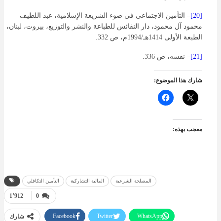
[20]
– التأمين الاجتماعي في ضوء الشريعة الإسلامية، عبد اللطيف
محمود آل محمود، دار النفائس للطباعة والنشر والتوزيع، بيروت، لبنان،
الطبعة الأولى 1414هـ/1994م، ص 332.
[21]
– نفسه، ص 336.
شارك هذا الموضوع:
معجب بهذه:
المصلحة الشرعية
المالية التشاركية
التأمين التكافلي
1٬912
0
Facebook
Twitter
WhatsApp
شارك