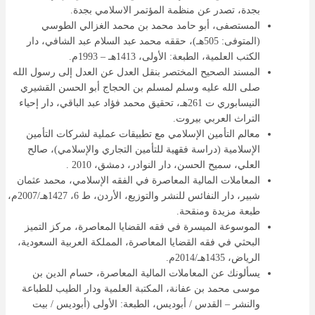
بجدة، تصدر عن منظمة المؤتمر الاسلامي بجدة.
المستصفى، أبو حامد محمد بن محمد الغزالي الطوسي
(المتوفى: 505هـ)، حققه محمد عبد السلام عبد الشافي، دار
الكتب العلمية، الطبعة: الأولى، 1413هـ – 1993م.
المسند الصحيح المختصر بنقل العدل عن العدل إلى رسول الله
صلى الله عليه وسلم لمسلم بن الحجاج أبو الحسن القشيري
النيسابوري ت 261هـ، تحقيق محمد فؤاد عبد الباقي، دار إحياء
التراث العربي بيروت.
معالم التأمين الإسلامي مع تطبيقات عملية لشركات التأمين
الإسلامية (دراسة فقهية للتأمين التجاري والإسلامي)، صالح
العلي، سميح الحسن، دار النوادر، دمشق، 2010 .
المعاملات المالية المعاصرة في الفقه الإسلامي، محمد عثمان
شبير، دار النفائس للنشر والتوزيع، الأردن، ط 6، 1427هـ/2007م،
طبعة مزيدة ومنقحة.
الموسوعة الميسرة في فقه القضايا المعاصرة، مركز التميز
البحثي في فقه القضايا المعاصرة، المملكة العربية السعودية،
الرياض، 1435هـ/2014م.
يسألونك عن المعاملات المالية المعاصرة، حسام الدين بن
موسى محمد بن عفانة، المكتبة العلمية ودار الطيب للطباعة
والنشر – القدس / أبوديس، الطبعة: الأولى (أبوديس / بيت