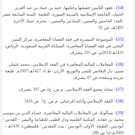
[14]
– عقود التأمين حقيقتها وحكمها، حمد بن حماد بن عبد العزيز
الحماد، الجامعة الإسلامية بالمدينة المنورة، الطبعة: السنة السابعة عشر
-العدد الخامس والستين، السادس والستين – محرم -جماد الأخرة
1405هـ، ص 92.
[15]
– الموسوعة الميسرة في فقه القضايا المعاصرة، مركز التميز
البحثي في فقه القضايا المعاصرة، المملكة العربية السعودية، الرياض،
1435هـ/2014م، ص 335 بتصرف.
[16]
– المعاملات المالية المعاصرة في الفقه الإسلامي، محمد عثمان
شبير، دار النفائس للنشر والتوزيع، الأردن، ط 6، 1427هـ/2007م، طبعة
مزيدة ومنقحة،ص 87 بتصرف.
[17]
– مجلة مجمع الفقه الإسلامي، م.س، ج2 ص 397 بتصرف.
[18]
– الفقه الإسلامي وأدلته للزحيلي، م.س، ج5 ص 3426.
[19]
– يسألونك عن المعاملات المالية المعاصرة، حسام الدين بن موسى
محمد بن عفانة، المكتبة العلمية ودار الطيب للطباعة والنشر – القدس /
أبوديس، الطبعة: الأولى (أبوديس / بيت المقدس / فلسطين)، 1430هـ –
2009م،ج1 ص 288.