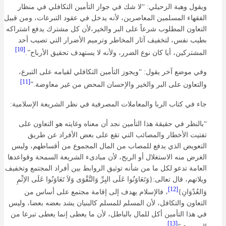
ويقول وهبة الزحيلي: “لا شك في جواز التأمين التكافلي في منظار
الفقهاء المسلمين المعاصرين، لأنه يدخل في عقود التبرعات، ومن قبيل
التعاون المطلوب شرعاً على البر والخير،لأن كل مشترك يدفع اشتراكه
بطيب نفس، لتخفيف آثار المخاطر وترميم الأضرار التي تصيب أحد
[10]
المشتركين، أيا كان نوع الضرر، ولأنه لا يستهدف تحقيق الأرباح”.
وفي موضع آخر يقول: “ويجوز التأمين التكافلي لقيامه على التبرع،
[11]
والتعاون على البر والخير والإحسان المحض من غير معاوضة.”
جاء في كتاب الربا والمعاملات المصرفية في نظر الشريعة الإسلامية:
“بالنظر في حقيقة هذا التأمين نجد أن معناه وغايته هو التعاون على
تفتيت الأخطار والمصائب التي تقع على بعض الأفراد عن طريق
التعويض الذي يدفع للمصاب من المال المجموع من أقساطهم، وليس
الغرض منه الاستغلال أو الربح، لأن مبادىء الشريعة السمحة وقواعدها
العامة تدعو لكل ما من شأنه توثيق الروابط بين أفراد المجتمع وتخفيف
ويلاتهم، قال تعالى:{وَتَعَاوَنُوا عَلَى البِرِّ وَالتَّقْوَى وَلاَ تَعَاوَنُوا عَلَى الاِثْمِ
[12]
وَالعُدْوَانِ}
، فالإسلام يهدف إلى إقامة مجتمع على أساس من
التعاون والتكافل، لأن المسلم للمسلم كالبنيان يشد بعضه بعضا، وليس
في هذا التأمين أكل للمال بالباطل، لأن ما يعطى إنما يعطى تبرعا من
[13]