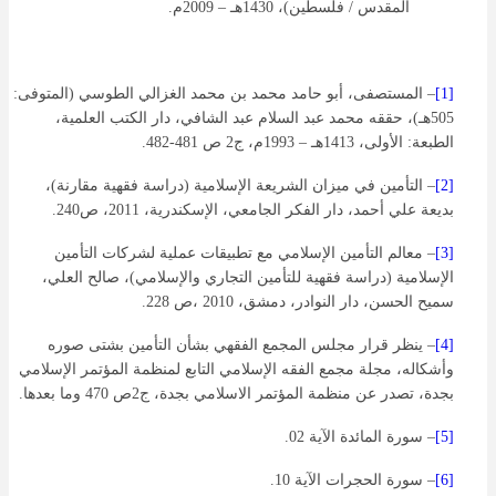
المقدس / فلسطين)، 1430هـ – 2009م.
[1]
– المستصفى، أبو حامد محمد بن محمد الغزالي الطوسي (المتوفى:
505هـ)، حققه محمد عبد السلام عبد الشافي، دار الكتب العلمية،
الطبعة: الأولى، 1413هـ – 1993م، ج2 ص 481-482.
[2]
– التأمين في ميزان الشريعة الإسلامية (دراسة فقهية مقارنة)،
بديعة علي أحمد، دار الفكر الجامعي، الإسكندرية، 2011، ص240.
[3]
– معالم التأمين الإسلامي مع تطبيقات عملية لشركات التأمين
الإسلامية (دراسة فقهية للتأمين التجاري والإسلامي)، صالح العلي،
سميح الحسن، دار النوادر، دمشق، 2010 ،ص 228.
[4]
– ينظر قرار مجلس المجمع الفقهي بشأن التأمين بشتى صوره
وأشكاله، مجلة مجمع الفقه الإسلامي التابع لمنظمة المؤتمر الإسلامي
بجدة، تصدر عن منظمة المؤتمر الاسلامي بجدة، ج2ص 470 وما بعدها.
[5]
– سورة المائدة الآية 02.
[6]
– سورة الحجرات الآية 10.