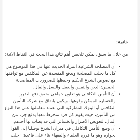
خاتمة:
من خلال ما سبق، يمكن تلخيص أهم نتائج هذا البحث في النقاط الآتية:
أن المصلحة الشرعية المراد الحديث عنها في هذا الموضوع هي
كل ما يجلب المصلحة ويدفع المفسدة عن المكلفين مع توافقها
مع نصوص الشرع الحكيم وحفظها للضروريات المقاصدية
الخمس: الدين والنفس والعقل والنسل والمال.
أن التأمين التكافلي هو تعاون جماعي يحقق دفع الضرر
والخسارة الممكن وقوعها، ويكون باتفاق مع شركة التأمين
التكافلي أو البنوك التشاركية التي تعتمد معاملتها على هذا النوع
من التأمين، حيث يقوم كل فرد منخرط معها بدفع جزء من
المال، لتعويض الأضرار والخسائر التي قد يصاب بها أحدهم.
أن وضع التأمين التكافلي في ميزان الشرع يوصلنا إلى القول
بجوازه وهو ما قرره العلماء والفقهاء بناء على قاعدة: “جلب