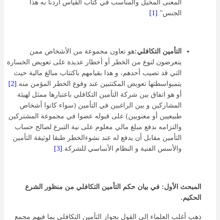
المعنى المخيل والمناسب في كتاب القياس أردنا به هذا
الجنس”.
[1]
التأمين التكافلي:
هو تعاون مجموعة من الأشخاص ممن
يتعرضون لنوع من الخطر أو أخطار عديدة على تعويض الخسارة
التي قد تصيب أحدهم، و هذا بقيامهم باكتتاب مبالغ مالية حيث
يتمبواسطتها تعويض المكتتبين عند وقوع الخطر المؤمن منه.
[2]
أو هو اتفاق بين شركة التأمين التكافلي باعتبارها ممثل لهيئة
المشاركين و بين الراغبين في التأمين (سواء كانوا أشخاص
طبيعيين أو معنويين) على قبوله عضوا في مجموعة المشتركين
والتزامه بدفع مبلغ مالي معلوم على نية التبرع لصالح حساب
التأمين مقابل أن يدفع له عند نشوءالخطر طبقا لوثيقة التأمين
والأسس الفنية و النظام الأساسي للشركة.
[3]
المبحث الأول: في بيان حكم التأمين التكافلي من منظور الشرع
الحكيم.
ذهب أغلب العلماء إلى القول بجواز التأمين التكافلي بما فيهم مجمع