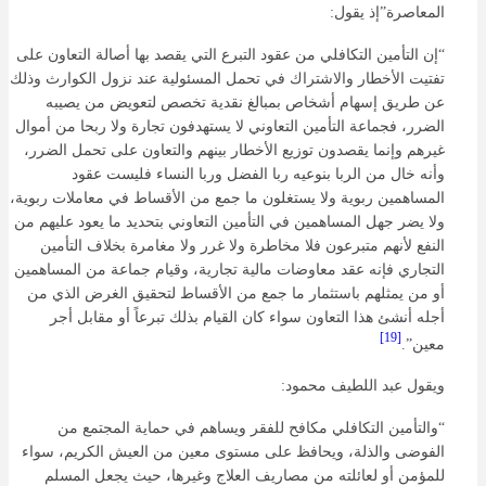
المعاصرة”إذ يقول:
“إن التأمين التكافلي من عقود التبرع التي يقصد بها أصالة التعاون على
تفتيت الأخطار والاشتراك في تحمل المسئولية عند نزول الكوارث وذلك
عن طريق إسهام أشخاص بمبالغ نقدية تخصص لتعويض من يصيبه
الضرر، فجماعة التأمين التعاوني لا يستهدفون تجارة ولا ربحا من أموال
غيرهم وإنما يقصدون توزيع الأخطار بينهم والتعاون على تحمل الضرر،
وأنه خال من الربا بنوعيه ربا الفضل وربا النساء فليست عقود
المساهمين ربوية ولا يستغلون ما جمع من الأقساط في معاملات ربوية،
ولا يضر جهل المساهمين في التأمين التعاوني بتحديد ما يعود عليهم من
النفع لأنهم متبرعون فلا مخاطرة ولا غرر ولا مغامرة بخلاف التأمين
التجاري فإنه عقد معاوضات مالية تجارية، وقيام جماعة من المساهمين
أو من يمثلهم باستثمار ما جمع من الأقساط لتحقيق الغرض الذي من
أجله أنشئ هذا التعاون سواء كان القيام بذلك تبرعاً أو مقابل أجر
[19]
معين”.
ويقول عبد اللطيف محمود:
“والتأمين التكافلي مكافح للفقر ويساهم في حماية المجتمع من
الفوضى والذلة، ويحافظ على مستوى معين من العيش الكريم، سواء
للمؤمن أو لعائلته من مصاريف العلاج وغيرها، حيث يجعل المسلم