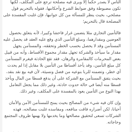
الناس لا يصدر حكما إلا ويرى فيه مصلحة ترجع على المكلف، لكنها
تكون مضبوطة وفق ضوابط الشرع وأحكامها، فقوله بالتحريم قول
مصلحي، بحيث ينظر للمسألة من كل جوانبها، فإن غلبت المفسدة على
المصلحة قال بالتحريم؛
فالتأمين التجاري مثلا يتضمن غرار فاحشا وكبيرا، لأنه يتعلق بحصول
العوضين ومقدارهما، ومبلغ التأمين الذي وقع عليه العقد قد يحصل عليه
المستأمن وقد لا يحصل بحسب الخطر وتحققه، والمستأمن يجهل
مقدار ما سيأخذ والشركة تجهل مقدار مجموع الأقساط، وأنه من قبيل
بعض المحرمات كالمقامرة والرهان، فقد تقع الحادثة فيغرم المستأمن
كل مبلغ التأمين، وقد يأخذ أقساطا من التأمين بلا مقابل إذا لم يحدث
أي خطر، وتضمنه للربا بنوعيه من فضل ونسيئة، لأن فيه بيع نقد بنقد،
بحيث يتفق المستأمن مع الشركة على أن يدفع قسطا من المال ويأخذ
قسطا منه أيضا في حالة حدوث حادثة، وغير ذلك مما يجعل التعامل
بهذا النوع من التأمين يعود بالمفسدة على المكلف، وغير ذلك.
وإن كان فيه شيء من المصالح بحيث يمنح للمستأمن الأمن والأمان
أحيانا، لكن أضراره فاقت منافعه، ومفاسده غلبت مصالحه، فهذه
الشركات تسعى لتحقيق مصالحها وما يخدمها ولا يهمها ظروف المجتمع
وحاجاته.