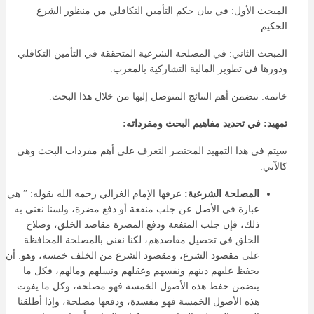
المبحث الأول: في بيان حكم التأمين التكافلي من منظور الشرع
الحكيم.
المبحث الثاني: في المصلحة الشرعية المتحققة في التأمين التكافلي
ودورها في تطوير المالية التشاركية بالمغرب.
خاتمة: تتضمن أهم النتائج المتوصل إليها من خلال هذا البحث.
تمهيد: في تحديد مفاهيم البحث ومفرداته:
سيتم في هذا التمهيد المختصر التعرف على أهم مفردات البحث وهي
كالآتي:
المصلحة الشرعية:
عرفها الإمام الغزالي رحمه الله بقوله: ” هي
عبارة في الأصل عن جلب منفعة أو دفع مضرة، ولسنا نعني به
ذلك، فإن جلب المنفعة ودفع المضرة مقاصد الخلق، وصلاح
الخلق في تحصيل مقاصدهم، لكنا نعني بالمصلحة المحافظة
على مقصود الشرع، ومقصود الشرع من الخلف خمسة، وهو: أن
يحفظ عليهم دينهم ونفسهم وعقلهم ونسلهم ومالهم، فكل ما
يتضمن حفظ هذه الأصول الخمسة فهو مصلحة، وكل ما يفوت
هذه الأصول الخمسة فهو مفسدة، ودفعها مصلحة، وإذا أطلقنا