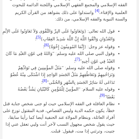
الفقه الإسلامي والمجمع الفقهي الإسلامي واللجنة الدائمة للبحوث
[4]
العلمية والإفتاء،
واستدلوا على ذلك بشواهد من القرآن الكريم
والسنة النبوية والفقه الإسلامي، من ذلك:
قول الله تعالى: {وَتَعَاوَنُوا عَلَى البِرِّ وَالتَّقْوَى وَلاَ تَعَاوَنُوا عَلَى الاِثْمِ
[5]
وَالعُدْوَانِ وَاتَّقُوا اللَّهَ إِنَّ اللَّهَ شَدِيدُ العِقَابِ}
؛
[6]
وقوله عز وجل: {إِنَّمَا المُومِنُونَ إِخْوَةٌ}
؛
وقول النبي صلى الله عليه وسلم: “وَاللهُ فِي عَوْنِ العَبْدِ مَا كَانَ
[7]
العَبْدُ فِي عَوْنِ أَخِيهِ”
؛
وقوله صلى الله عليه وسلم: “مَثَلُ المؤْمِنِينَ فِي تَوَادِّهِمْ
وَتَرَاحُمِهِمْ وَتَعَاطُفِهِمْ مَثَلُ الجَسَدِ الوَاحِدِ إِذَا اشْتَكَى مِنْهُ عُضْوٌ
[8]
تَدَاعَى لَهُ سَائِرُ الجَسَدِ بِالسَّهَرِ وَالحُمَّى”
؛
وقوله عليه السلام: “المؤْمِنُ لِلْمُؤْمِنِ كَالبُنْيَانِ يَشُدُّ بَعْضُهُ
[9]
بَعْضًا”
؛
نظام العاقلة في الفقه الإسلامي حيث لو جنى شخص جناية قتل
خطأ، يكون حكمه الدية وليس القصاص، فدية المقتول توزع على
أفراد العائلة، وبنظام المولاة عند الحنفية أيضا كما رأينا سابقا،
حيث يقول شخص مجهول النسب لآخر أنت وليي تعقل عني إذا
جنيت، وترثني إذا مت، فيقول: قبلت.