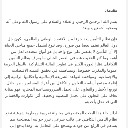
مقدمة:
بسم الله الرحمن الرحيم، والصلاة والسلام على رسول الله وعلى آله
وصحبه أجمعين، وبعد:
فإن نظام التأمين يعد جزءا من الاقتصاد الوطني والعالمي، لكون جل
دول العالم تعتمد بعضا من صوره، وقد تنوع ليشمل جميع مناحي الحياة،
إلا أن التأمين لا يقتصر على نوع واحد بل هو أنواع متعددة، لعل من
أهمه وما كثر الحديث عنه في العصر الحالي ما يعرف بنظام التأمين
التكافلي نظرا لدوره الكبير في تطوير المالية التشاركية بالدول العربية
عموما والمغرب خصوصا، ومساهمته في تحقيق التنمية الاقتصادية
والاجتماعية، وموافقته لقواعد الشريعة الإسلامية وأحكامها الرامية إلى
إقامة مجتمع أساسه التعاون والتكافل بين أفراد المسلمين، من خلال
توزيع الأخطار والتعاون على تحمل الضررومساعدة المحتاج، فهو بمثابة
تعاقد على التعاون على تحمل المصيبة وتخفيف أثر الكوارث والخسائر
التي قد تحل بأحدهم.
لذلك جاء هذا البحث المختصرفي محاولة تقريبية ومقاربة شرعية تضع
نظام التأمين التكافلي في قالب شرعي، تبرز جوانبه المصلحية مما
يساهم في الرفع من جودته ويشجع على التعامل به، وهذا يدفع إلى