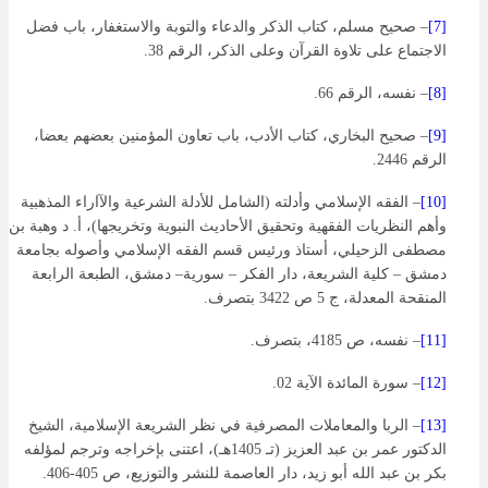
[7]
– صحيح مسلم، كتاب الذكر والدعاء والتوبة والاستغفار، باب فضل
الاجتماع على تلاوة القرآن وعلى الذكر، الرقم 38.
[8]
– نفسه، الرقم 66.
[9]
– صحيح البخاري، كتاب الأدب، باب تعاون المؤمنين بعضهم بعضا،
الرقم 2446.
[10]
– الفقه الإسلامي وأدلته (الشامل للأدلة الشرعية والآاراء المذهبية
وأهم النظريات الفقهية وتحقيق الأحاديث النبوية وتخريجها)، أ. د وهبة بن
مصطفى الزحيلي، أستاذ ورئيس قسم الفقه الإسلامي وأصوله بجامعة
دمشق – كلية الشريعة، دار الفكر – سورية– دمشق، الطبعة الرابعة
المنقحة المعدلة، ج 5 ص 3422 بتصرف.
[11]
– نفسه، ص 4185، بتصرف.
[12]
– سورة المائدة الآية 02.
[13]
– الربا والمعاملات المصرفية في نظر الشريعة الإسلامية، الشيخ
الدكتور عمر بن عبد العزيز (تـ 1405هـ)، اعتنى بإخراجه وترجم لمؤلفه
بكر بن عبد الله أبو زيد، دار العاصمة للنشر والتوزيع، ص 405-406.