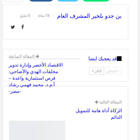
Telegram
طباعة
البريد الإلكتروني
بن جدو بلخير المشرف العام
78 مقالة
0 تعليق
المقالة السابقة
قد يعجبك ايضا
الاقتصاد الأخضر وإدارة تدوير
السابق
التالي
مخلفات الهدي والأضاحي:
فرص استثمارية واعدة –
أ.م.د. محمد فهمي رشاد
-مصر-
المقالة التالية
الزكاة أداة هامة للتمويل
الدائم