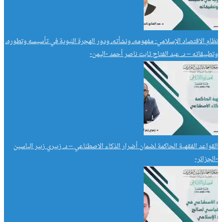
نظام الاقتصاد الإسلامي: مفهومه، ونشأته، ودور الهجرة النبوية في تأسيسه وتطوره،
وتطبيقاته – د. عبد الفتاح ثابت ناصر أحمد -اليمن-
القواعد الفقهية الحاكمة لضمان أضرار الذكاء الاصطناعي – د. زبيري زبير الياسين
-الجزائر-