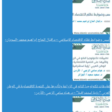
أسس وضوابط نظام الاقتصاد الإسلامي – د.إقبال الحاج إبراهيم محمد -السودان-
تطبيقات تكنولوجيا النانو في الزراعة وتأثيرها على التنمية الاقتصادية في الوطن
العربي “رؤية استشرافية” – د. هيام سامي الزعبي -الأردن-