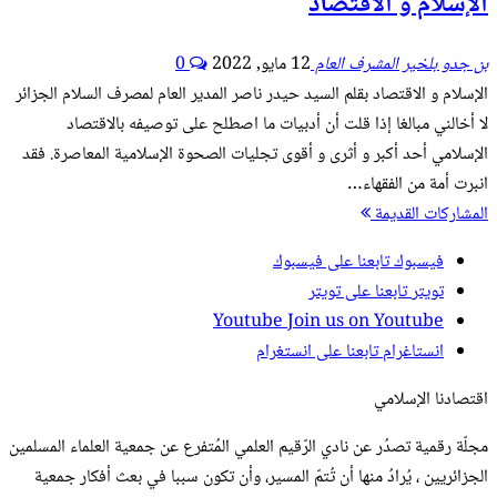
الإسلام و الاقتصاد
بن جدو بلخير المشرف العام
12 مايو, 2022
0
الإسلام و الاقتصاد بقلم السيد حيدر ناصر المدير العام لمصرف السلام الجزائر
لا أخالني مبالغا إذا قلت أن أدبيات ما اصطلح على توصيفه بالاقتصاد
الإسلامي أحد أكبر و أثرى و أقوى تجليات الصحوة الإسلامية المعاصرة. فقد
انبرت أمة من الفقهاء…
المشاركات القديمة
فيسبوك
تابعنا على فيسبوك
تويتر
تابعنا على تويتر
Youtube
Join us on Youtube
انستاغرام
تابعنا على انستغرام
اقتصادنا الإسلامي
مجلّة رقمية تصدُر عن نادي الرّقيم العلمي المُتفرع عن جمعية العلماء المسلمين
الجزائريين ، يُرادُ منها أن تُتمّ المسير، وأن تكون سببا في بعث أفكار جمعية