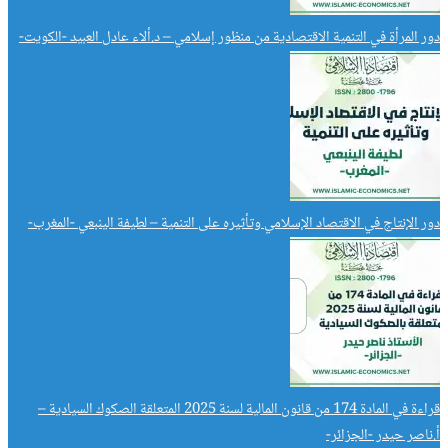
دور المرأة في التنمية الاقتصادية من منظور إسلامي – د.ألاء عادل العبيد -الكويت-
دور الإنتاج في الاقتصاد الإسلامي وتأثيره على التنمية – لطيفة الينبعي -المغرب-
قراءة في المادة 174 من قانون المالية لسنة 2025 المتعلقة الصكوك السيادية –
أ.ناصر حيدر -الجزائر-