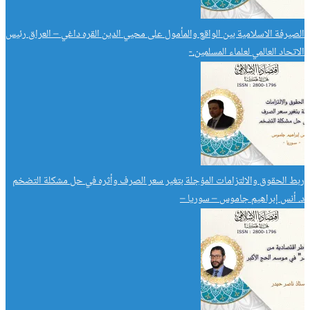
الصيرفة الاسلامية بين الواقع والمأمول على محيي الدين القره داغي – العراق رئيس
الاتحاد العالمي لعلماء المسلمين.-
ربط الحقوق والالتزامات المؤجلة بتغير سعر الصرف وأثره في حل مشكلة التضخم
د. أنس إبراهيم جاموس – سوريا –