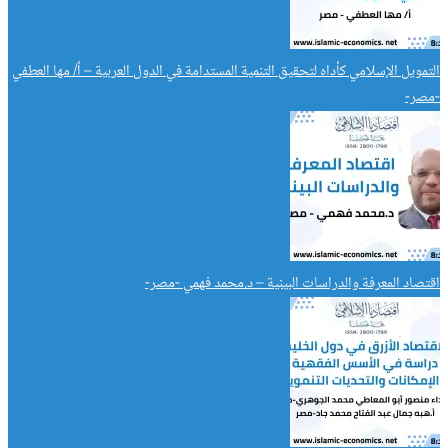
التمويل الإسلامي كأداه لتحقيق التنمية المستدامة في الدول العربية – أ/ مها العطفي
-مصر-
اقتصاد المعرفة والدراسات البينية – د.محمد فهمي -مصر-