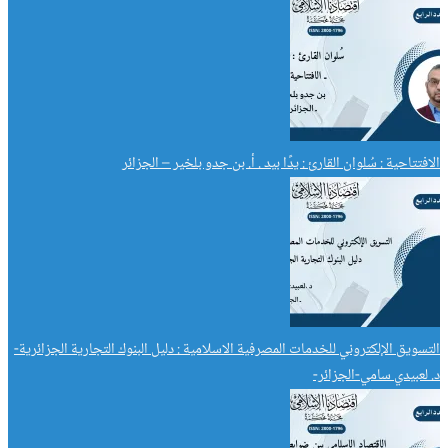
الافتتاحية : سُلوان القارئ : يدًا بيد . أ. بن جدو بلخير – الجزائر
التسويق الإلكتروني للخدمات المصرفية الاسلامية : دليل البنوك التجارية الجزائرية-
د. لعبيدي سامي-الجزائر-