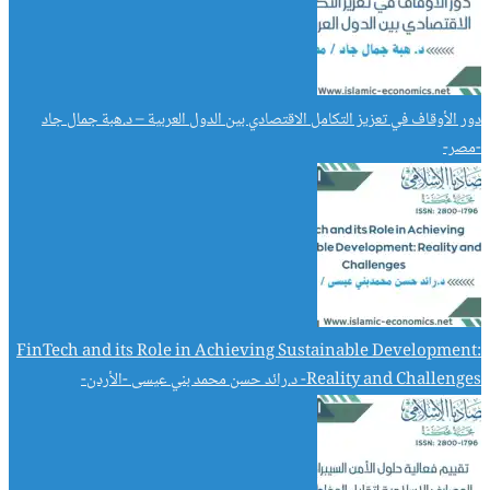
دور الأوقاف في تعزيز التكامل الاقتصادي بين الدول العربية – د.هبة جمال جاد
-مصر-
FinTech and its Role in Achieving Sustainable Development:
Reality and Challenges- د.رائد حسن محمد بني عيسى -الأردن-