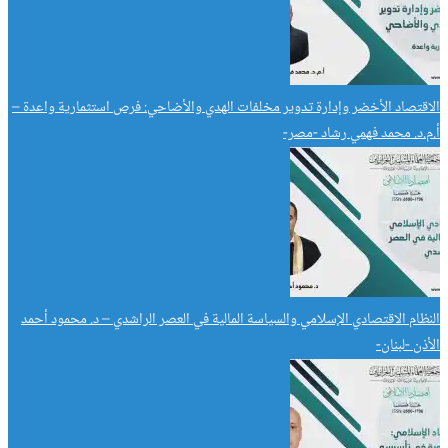
الاقتصاد الأخضر وإدارة تدوير مخلفات الهدي والأضاحي: فرص استثمارية واعدة –
أ.م.د. محمد فهمي رشاد -مصر-
النظام الاقتصادي الإسلامي والسياسة المالية في العصر الراشدي – د. محمود أحمد
الأذن -لبنان-