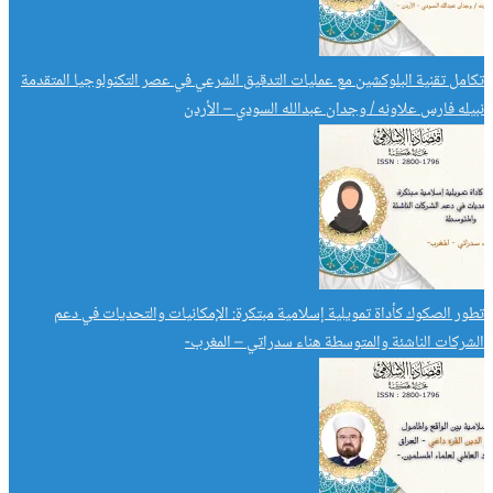
تكامل تقنية البلوكشين مع عمليات التدقيق الشرعي في عصر التكنولوجيا المتقدمة
نبيله فارس علاونه / وجدان عبدالله السودي – الأردن
تطور الصكوك كأداة تمويلية إسلامية مبتكرة: الإمكانيات والتحديات في دعم
الشركات الناشئة والمتوسطة هناء سدراتي – المغرب-