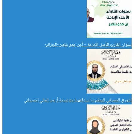
سلوان القارئ: الأصل الإباحة – أ.بن جدو بلخير -الجزائر-
التورق المصرفي المنظم دراسة فقهية مقاصدية أ: عبد العالي احميداني