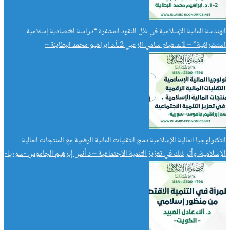
الهندسة المالية الإسلامية في ظل النقود المشفرة “دراسة اقتصادية إسلامية
استشرافية” – 1ـد.هيام سامي الزعبي 2ـأ.د.ابراهيم محمد البطاينة –
التكنولوجيا المالية الإسلامية دمج التقنيات المالية الرقمية مع المنتجات المالية
الإسلامية، وأثر ذلك في تعزيز التنمية الاجتماعية – د.أنس إبرهيم الجاموس -سوريا-