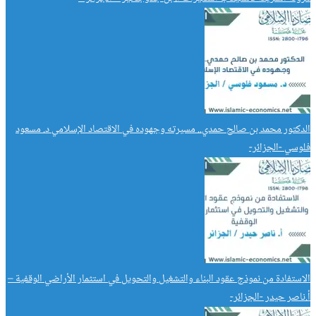
الدكتور محمد بن صالح حمدي.. مسيرته وجهوده في الاقتصاد الإسلامي د. مسعود
فلوسي -الجزائر-
الاستفادة من نموذج عقود البناء والتشغيل والتحويل في استثمار الأراضي الوقفية –
أ.ناصر حيدر -الجزائر-