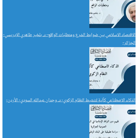
الاقتصاد الاسلامي بين ضوابط الشرع ومتطلبات الواقع- د. بلخير طاهري الإدريسي-
الجزائر-
الذكاء الاصطناعي كآلية لتنشيط النظام الزكوي- د. وجدان عبدالله السودي- الأردن-