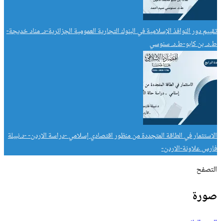
تقييم دور النوافذ الإسلامية في البنوك التجارية العمومية الجزائرية-د. مناد خديجة-
ط.د. بن كابو-ط.د. سنوسي
الاستثمار في الطاقة المتجددة من منظور اقتصادي إسلامي -دراسة الاردن- -د.نبيلة
فارس علاونة-الاردن-
التصفح
صورة