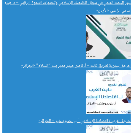
دور البحث العلمي في مجال الاقتصاد الإسلامي وتحديات التحول الرقمي – د. هيام
سامي الزعبي -الأردن-
حاجة البشرية لطريق ثالث – أ. ناصر حيدر مدير بنك “السلام” -الجزائر-
حاجة الغرب لاقتصادنا الإسلامي أ. بن جدو بلخير – الجزائر-