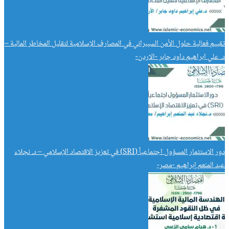
تقييم فعالية حلول الأمن السيبراني في المصارف الإسلامية لتقليل المخاطر المالية –
د. علي ابراهيم داود جابر -الاردن-
دور الاستثمار المسؤول اجتماعياً (SRI) في تعزيز الاقتصاد الإسلامي – د. نجلاء
عبد المنعم إبراهيم -مصر-