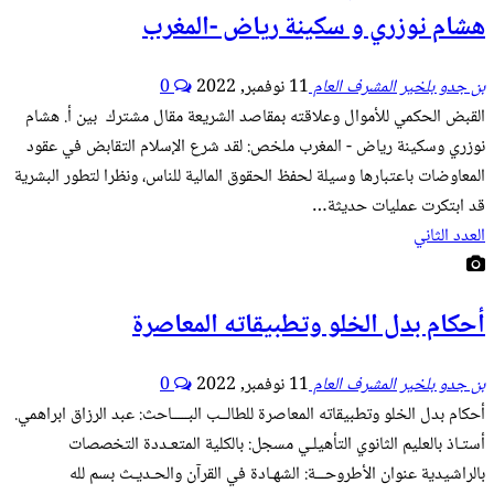
هشام نوزري و سكينة رياض -المغرب
بن جدو بلخير المشرف العام
11 نوفمبر, 2022
0
القبض الحكمي للأموال وعلاقته بمقاصد الشريعة مقال مشترك بين أ. هشام
نوزري وسكينة رياض - المغرب ملخص: لقد شرع الإسلام التقابض في عقود
المعاوضات باعتبارها وسيلة لحفظ الحقوق المالية للناس، ونظرا لتطور البشرية
قد ابتكرت عمليات حديثة…
العدد الثاني
أحكام بدل الخلو وتطبيقاته المعاصرة
بن جدو بلخير المشرف العام
11 نوفمبر, 2022
0
أحكام بدل الخلو وتطبيقاته المعاصرة للطالــب البـــــاحث: عبد الرزاق ابراهمي.
أستـاذ بالعليم الثانوي التأهيلـي مسجل: بالكلية المتعـددة التخصصات
بالراشيدية عنوان الأطروحـــة: الشهـادة في القرآن والحـديـث بسم لله