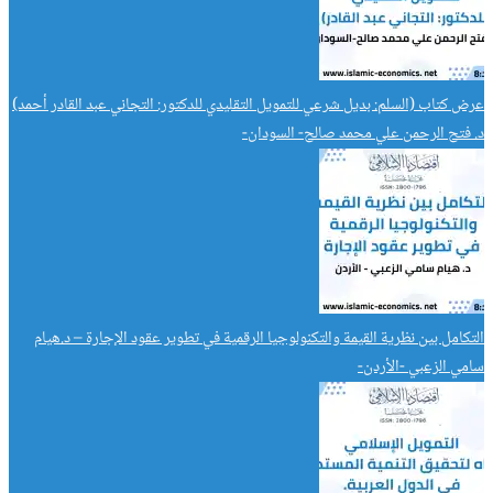
عرض كتاب (السلم: بديل شرعي للتمويل التقليدي للدكتور: التجاني عبد القادر أحمد)
د. فتح الرحمن علي محمد صالح- السودان-
التكامل بين نظرية القيمة والتكنولوجيا الرقمية في تطوير عقود الإجارة – د.هيام
سامي الزعبي -الأردن-