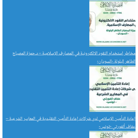
مخاطر استخدام النقود الالكترونية في المصارف الإسلامية – د.حمزة المصباح
الطاهر البلولة -السودان-
إعادة التأمين الإسلامي لدى شركات إعادة التأمين التقليدية في المعايير الشرعية –
عفاف ألفورتي -تونس-