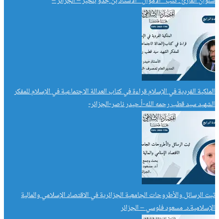
سُلوان القارئ : كُتب “الأموال” الأستاذ بن جدو بلخير – الجزائر –
الملكية الفردية في الإسلام قراءة في كتاب العدالة الاجتماعية في الإسلام للمفكر
الشهيد سيد قطب رحمه الله-أ.حيدر ناصر-الجزائر-
ثبت الرسائل والأطروحات الجامعية الجزائرية في الاقتصاد الإسلامي والمالية
الإسلامية.د. مسعود فلوسي – الجزائر