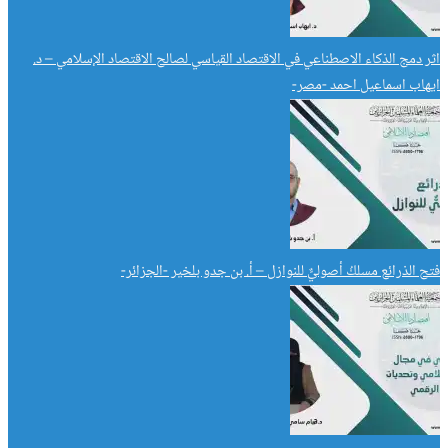
اثر دمج الذكاء الاصطناعي في الاقتصاد القياسي لصالح الاقتصاد الإسلامي – د.
ايهاب اسماعيل احمد -مصر-
فتح الذرائع مسلكُ أصوليٌّ للنوازل – أ. بن جدو بلخير -الجزائر-