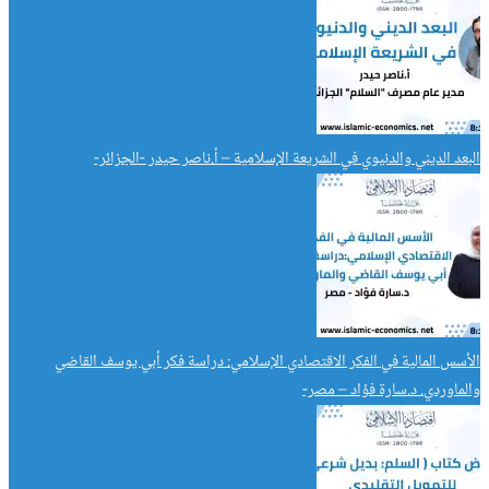
البعد الديني والدنيوي في الشريعة الإسلامية – أ.ناصر حيدر -الجزائر-
الأسس المالية في الفكر الاقتصادي الإسلامي: دراسة فكر أبي يوسف القاضي
والماوردي. د.سارة فؤاد – مصر-