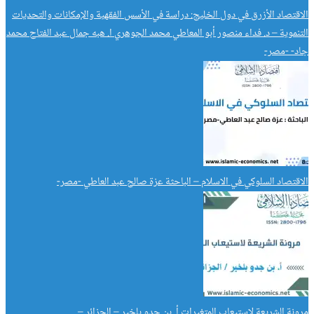
الاقتصاد الأزرق في دول الخليج: دراسة في الأسس الفقهية والإمكانات والتحديات
التنموية – د. فداء منصور أبو المعاطي محمد الجوهري ا. هبه جمال عبد الفتاح محمد
جاد- -مصر-
الاقتصاد السلوكي في الاسلام – الباحثة عزة صالح عبد العاطي -مصر-
مرونة الشريعة لاستيعاب المتغيرات أ. بن جدو بلخير – الجزائر –