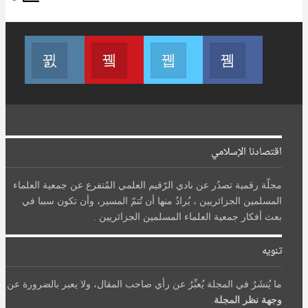
تابعنا على فيسبوك
تابعنا على تويتر
Join us on Youtube
تابعنا على انستغرام
اقتصادنا الإسلامي
مجلّة رقمية تصدُر عن نادي الرّقيم العلمي المُتفرع عن جمعية العلماء
المسلمين الجزائريين ، يُرادُ منها أن تُتمّ المسير، وأن تكون سببا في
بعث أفكار جمعية العلماء المسلمين الجزائريين .
تنويه
ما يُنشَرُ في المجلة يُعبِّرُ عن رأي صاحب المقال، ولا يعبر بالضرورة عن
وجهة نظر المجلة
.