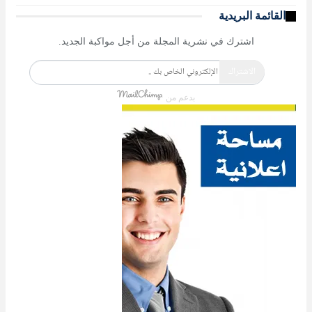
القائمة البريدية
اشترك في نشرية المجلة من أجل مواكبة الجديد.
الاشتراك
بدعم من