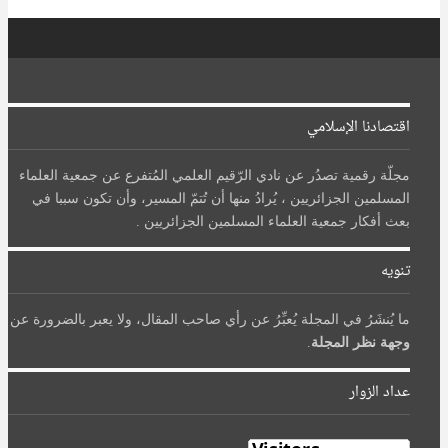
اقتصادنا الإسلامي
مجلّة رقمية تصدُر عن نادي الرّقيم العلمي المُتفرع عن جمعية العلماء
المسلمين الجزائريين ، يُرادُ منها أن تُتمّ المسير، وأن تكون سببا في
بعث أفكار جمعية العلماء المسلمين الجزائريين .
تنويه
ما يُنشَرُ في المجلة يُعبِّرُ عن رأي صاحب المقال، ولا يعبر بالضرورة عن
وجهة نظر المجلة
.
عداد الزوار