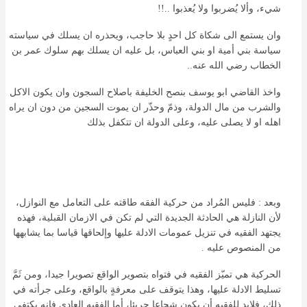
شيء، وألا يُضربوا ولا يُعذبوا ..!!
وان يستمع الى شكاة كل احدٍ بلا حاجب، ويحذره ان يسلك في سياسته
سياسة بني أمية او بني العباس، بل عليه ان يسلك بهم سلوك عمر بن
الخطاب رضي الله عنه..
واخذ القاضي ابو يوسف بنصح الخليفة باصلاح السجون وان يكون الاكل
والشرب من مال الدولة، وذمّ وحذّر ان يموت السجين من دون ان يراه
اهله او لا يصلى عليه، وعلى الدولة ان تتكفل بذلك
وبعد : فليس المُراد من حركية الفقه طاقته على التعامل مع النوازل،
لأن النازلة هي الحادثة الجديدة التي لم تكن في الازمان القبلية، فهذه
يجتهد الفقيه في تنزيل عمومات الادلة عليها وإلحاقها قياسا بما يشابهها
من المنصوص عليه .
الحركية هي تميّز الفقيه في فتواه بتصوير الواقع تصويرا جيدا، ومن ثَمَّ
تسليط الادلة عليها، وهذا يتوقف على معرفةٍ بالواقع، وعلى جرأته في
ذلك، فلابد للفقيه أن يكون شجاعا جريئا، أما الفقيه العادي فإنه يكتفي