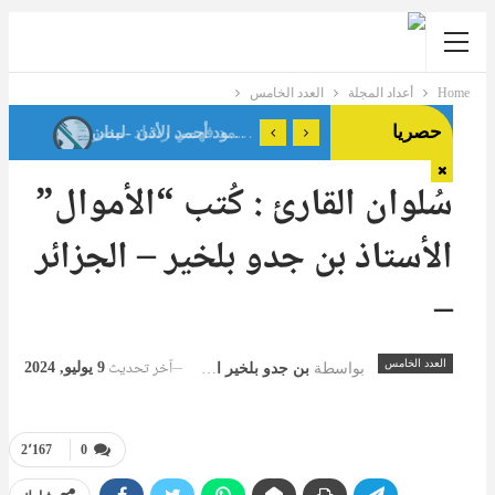
Home
أعداد المجلة
العدد الخامس
حصريا
سُلوان القارئ : كُتب “الأموال”
الأستاذ بن جدو بلخير – الجزائر
–
آخر تحديث
العدد الخامس
9 يوليو, 2024
بواسطة
بن جدو بلخير المشرف العام
2٬167
0