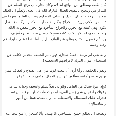
كان يكتب وينطلق من الواقع آنذاك، وكان يحاول ان يرفع الظلم عن
المزارعين وينصح بالتقوى للعمال ليبارك الله في الغلة، ويُعلّم ان الظلم
يمحق البركة قائلا (إن العدل وإنصاف المظلوم وتجنب الظلم، مع ما في
ذلك من الأجر، يزيد به الخراج وتكثر به عمارة البلاد، والبركة مع العدل
تكون وهي تُفقد مع الجور، والخراج المأخوذ مع الجور تنقص به البلاد
وتخرب) فهو لم يكن يكتب كتابة فقهٍ خام – إن صح التعبير- يُعرِّف
ويُقسِّم فصول الكتاب بمنأى عن الواقع؛ بل يُسلّط الادلة على مايراه في
وقته وحينه…
والقاضي ابو يوسف فقيهٌ شجاع، فهو يامر الخليفة بتحذير حكامه عن
استخدام اموال الدولة لأغراضهم الشخصية!!
ويقول للخليفة : وأنا أرى أن تبعث قوما من اهل الصلاح والعفاف ممن
يوثق بدينه وأمانته يسألون عن سر العمال..وكيف جبوا الخراج ..
(وإذا صحّ عندك من العامل والوالي تعدٍّ بظلم وعسف وخيانة لك في
رعيتك واحتجان شيءٍ من الفيء أو خبث طعمته او سوء مسيرته،
فحرام عليك استعماله والاستعانة به، وان تقلده شيئا من أمور
رعيتك..الخ)
ونصحه ان يطلق جميع المساجين بلا تهمة، وألا يُسجن إلا من ثبت عنه