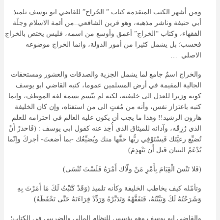
ومن أشهر الكتب المتقدمة كتاب ” الخَراج” للقاضي ابو يوسف تلميذ
أبي حنيفة وناشر مذهبه، وهو قرين الشافعي..من أئمة الاسلام وجلّة
الفقهاء، وكتاب “الخراج” أعمق وأوسع من اسمه، فليس يختص بالخراج
فحسب؛ بل يشمل كثيرا من أمور الدولة، وانما الخراج موضوعه
الاصلي …
والخراج اسمٌ جامع لما يشمل الجزية والصدقات والعشور ومستحقات
الجالية المقيمة في أرض المسلمين عموما، كتبه القاضي ابو يوسف
كونه وزيرا للعدل الى خليفته، لكنه لم يتّسم بسمة لغة الموظف، وإنما
كتبه باعتزاز نفس، وأنه من مُفتٍ الى من استفتاه، وإن كان الخليفة
هارون الرشيد!! وهذا ما يجب أن يكون عليه العالم في احترامه للعلم
الذي رُزِقَه، وآدائه للميثاق الذي أُخِذ عنه كقول ابي يوسف : (فَاحذرْ أَنْ
تُضيِّع رعيَّتَك فَيسْتَوْفِي ربُّها حقَّها منك ويُضيِّعُك -بما أضعتَ- أجركَ وإنّما
يُدْعَمُ البنيان قَبل أَن يَنْهدِمَ)
(فَلا تَنْسَ الْقِيَامَ بِأَمْرِ مَنْ ولّاك أَمْرَهُ فَلَسْتَ تُنْسَى)
وتأمّله كيف يخاطب الخليفة وكأنه تلميذ (وَقَدْ كَتَبْتُ لَكَ مَا أَمَرْتَ بِهِ
وَشَرَحْتُهُ لَكَ وَبَيَّنْتُهُ، فَتَفَقَّهْهُ وَتَدَبَّرْهُ وَرَدِّدْ قِرَاءَتَهُ حَتَّى تَحْفَظَهُ)
والقاضي ابو يوسف وهو يؤسس للنظام المالي والضريبي في الكتاب؛