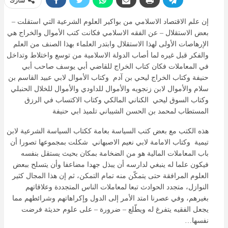
شارك
إن علم الاقتصاد الاسلامي من بواكير العلوم الشرعية التي استقلت –
بعض الاستقلال – عن الفقه الاسلامي فكانت كتب الأموال والخراج هي
الإرهاصات الأولى لهذا الاستقلال وابتدر العلماء بهذا الصنف من العلم
والفكر قبل غيره لما أصاب الدولة الاسلامية من توسع واختلاط وتداخل
في المعاملات فكان كتاب الخراج للقاضي أبي يوسف صاحب أبي
حنيفة وكتاب الخراج ليحي بن آدم وكتاب الأموال لابي عبيد القاسم بن
سلام والأموال لابن زنجويه والأموال للداودي والأموال للخلال الحنبلي
وكتاب السوق ليحي الكناني المالكي وكتاب الاكتساب في الرزق
المستطاب لمحمد بن الحسن الشيباني تلميذ ابي حنيفة
هذه الكتب مع بعض كتب السياسة بعامة ككتاب السياسة الشرعية لابن
تيمية وكتاب الامامة لابي نعيم الاصبهاني شكلت بمجموعها تصورا أن
باب المعاملات المالية هو من الضخامة بمكان بحيث يستقل بنفسه
فيكون علما له ينبغي لدارسه أن يبذل جهدا مضاعفا وأن يتسلح ببعض
العلوم المرافقة حتى يتمكّن منه تمام التمكن، ثم إن هذا المجال كثير
النوازل، متجدد الحوادث تبعا لمعاملات الناس المتجددة وعلاقاتهم
بغيرهم، وفي عصرنا امتد الأمر إلى الدول وإكراهاتهم وشرائطهم مما
يجعل الفقيه يتفرغ له ويطّلع – ضرورة – على علوم حديثة فرضت
نفسها…