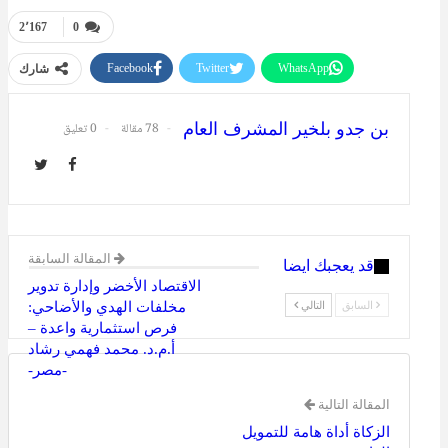
2٬167
0
Facebook
Twitter
WhatsApp
شارك
Telegram
طباعة
البريد الإلكتروني
بن جدو بلخير المشرف العام
78 مقالة
0 تعليق
المقالة السابقة
قد يعجبك ايضا
الاقتصاد الأخضر وإدارة تدوير
السابق
التالي
مخلفات الهدي والأضاحي:
فرص استثمارية واعدة –
أ.م.د. محمد فهمي رشاد
-مصر-
المقالة التالية
الزكاة أداة هامة للتمويل