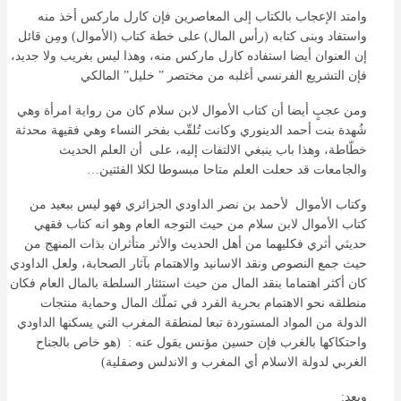
وامتد الإعجاب بالكتاب إلى المعاصرين فإن كارل ماركس أخذ منه
واستفاد وبنى كتابه (رأس المال) على خطة كتاب (الأموال) ومِن قائل
إن العنوان أيضا استفاده كارل ماركس منه، وهذا ليس بغريب ولا جديد،
فإن التشريع الفرنسي أغلبه من مختصر ” خليل” المالكي
ومن عجبٍ أيضا أن كتاب الأموال لابن سلام كان من رواية امرأة وهي
شُهدة بنت أحمد الدينوري وكانت تُلقّب بفخر النساء وهي فقيهة محدثة
خطّاطة، وهذا باب ينبغي الالتفات إليه، على أن العلم الحديث
والجامعات قد حعلت العلم متاحا مبسوطا لكلا الفئتين…
وكتاب الأموال لأحمد بن نصر الداودي الجزائري فهو ليس ببعيد من
كتاب الأموال لابن سلام من حيث التوجه العام وهو انه كتاب فقهي
حديثي أثري فكليهما من أهل الحديث والأثر متأثران بذات المنهج من
حيث جمع النصوص ونقد الاسانيد والاهتمام بآثار الصحابة، ولعل الداودي
كان أكثر اهتماما بنقد المال من حيث استئثار السلطة بالمال العام فكان
منطلقه نحو الاهتمام بحرية الفرد في تملّك المال وحماية منتجات
الدولة من المواد المستوردة تبعا لمنطقة المغرب التي يسكنها الداودي
واحتكاكها بالغرب فإن حسين مؤنس يقول عنه : (هو خاص بالجناح
الغربي لدولة الاسلام أي المغرب و الاندلس وصقلية)
وبعد: