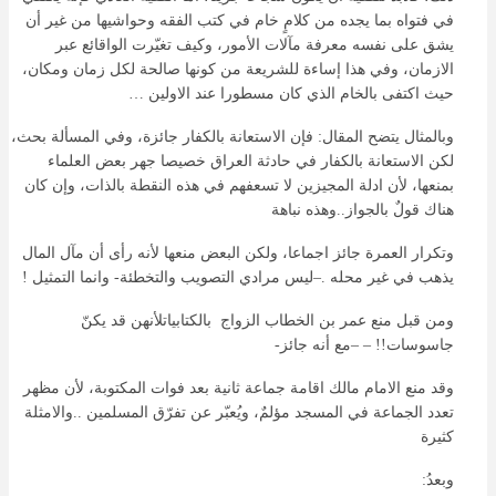
في فتواه بما يجده من كلامٍ خام في كتب الفقه وحواشيها من غير أن
يشق على نفسه معرفة مآلات الأمور، وكيف تغيّرت الواقائع عبر
الازمان، وفي هذا إساءة للشريعة من كونها صالحة لكل زمان ومكان،
حيث اكتفى بالخام الذي كان مسطورا عند الاولين …
وبالمثال يتضح المقال: فإن الاستعانة بالكفار جائزة، وفي المسألة بحث،
لكن الاستعانة بالكفار في حادثة العراق خصيصا جهر بعض العلماء
بمنعها، لأن ادلة المجيزين لا تسعفهم في هذه النقطة بالذات، وإن كان
هناك قولٌ بالجواز..وهذه نباهة
وتكرار العمرة جائز اجماعا، ولكن البعض منعها لأنه رأى أن مآل المال
يذهب في غير محله .–ليس مرادي التصويب والتخطئة- وانما التمثيل !
ومن قبل منع عمر بن الخطاب الزواج بالكتابياتلأنهن قد يكنّ
جاسوسات!! – –مع أنه جائز-
وقد منع الامام مالك اقامة جماعة ثانية بعد فوات المكتوبة، لأن مظهر
تعدد الجماعة في المسجد مؤلمٌ، ويُعبّر عن تفرّق المسلمين ..والامثلة
كثيرة
وبعدُ: