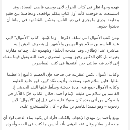
فهذه وجهةُ نظرٍ في كتاب الخراج لأبي يوسف قاضي القضاة، وقد
استمتعت به فوجدته كأنه أول كتابٍ يتكلم بواقعية، ومخاطبةٌ بين فقيهٍ
وخليفة..يدري ما يجري في دنيا الناس، يحسُن بالمُتفَقهة في زماننا أن
يحتذوا حذوه..
ومن كتب الأموال التي سلف ذكرها – وما غيّبتها- كتاب “الأموال” لابي
عبيد القاسم بن سلام هو المهيمن والأشهر بل ينصرف الذهن إليه
مباشرة عند الإطلاق، وقد امتدحه العلماء وشهدوه على جِماعه مقارنة
بغيره، بل كان الدكتور رفيق يونس المصري رحمه الله يقول فيما معناه
إني لأجد فيه ضالتي حين أفتقدها في كتب المعاصرين
وكتاب الأموال تكمن عبقريته في صاحبه فإن العظيم لا يُنتج إلا عظيما
-غالبا- فابن سلام فقيه ومحدث وأديب نقّاد كبير، فهو جامع للعلوم
وكتابه الأموال جمع فيه مادة حديثية وسلّط عليها النقد الحديثي إذ
القاسم بن سلام من طبقة الإمام أحمد، فكان الكتاب خزّانا للآثار في
بابه وكل من أتى بعده كان معولا عليه حتى قيل إن “الأموال” لابن
زنجويه – وهو تلميذ القاسم بن سلام – كان كالمستخرَج عليه،
وبلغ بأحمد بن مهدي الإعجاب بالكتاب فأراد ان يكتبه بماء الذهب لولا أن
منعه ابن سلام وقال عنه الذهبي بأنه أحسن ما كتب في الفقه وأجوده