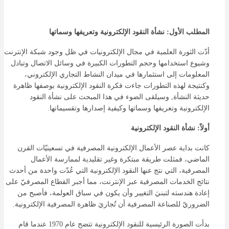
المطلب الأول: نشأة النقود الإلكترونية وتعريفها وسماتها
أدّت الثورة العلمية في مجال الإلكترونيات في ظل وجود شبكة الإنترنت
وشيوع استخدامها وحجم التطورات الكبيرة في وسائل الاتصال وتبادل
المعلومات إلى استثمارها في ميدان النشاط التجاري الإلكتروني،
وكنتيجة لهذه التطورات جاءت فكرة النقود الإلكترونية بوصفها ظاهرة
حديثة النشأة, وسيلقى الضوء في هذا المبحث على نشأة النقود
الإلكترونية وتعريفها وسماتها وكيفية إصدارها وتقسيماتها.
أولاً: نشأة النقود الإلكترونية
كانت بداية عصر الأعمال الإلكترونية المصرفية في تسعينيّات القرن
الماضي، فمثلت طريقة مبتكرة وغير تقليدية لممارسة الأعمال
المصرفية، التي نتج عنها النقود الإلكترونية التي عُدّت واحدة من أحدث
نتائج الخدمات المصرفية عبر الإنترنت، مما أجبر القطاع المصرفيّ على
إعادة هندسته لتبنيَ التغيير وأن يكون في سباق العولمة، فأصبح من
الضروريّ للصناعة المصرفية أن تُجاريَ ظاهرة المصرفية الإلكترونية.
بدأت الصورة الرئيسية للنقود الإلكترونية تتضح عام 1970 عندما قام