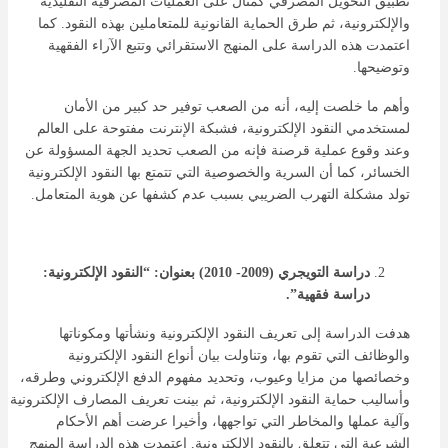
تطبيق التحويل المصرفي كمثال على العمليات المصرفية التقليدية
والإلكترونية، ثم طرق الحماية القانونية للمتعاملين بهذه النقود. كما
اعتمدت هذه الدراسة على المنهج الاستقرائي وتتبع الآراء الفقهية
وتوضيحها.
وأهم ما خلصت إليه، أنه من الصعب توفير حد كبير من الأمان
لمستخدمي النقود الإلكترونية، فشبكة الإنترنت مفتوحة على العالم
وعند وقوع عملية قرصنة فإنه من الصعب تحديد الجهة المسؤولة عن
الخسائر، كما أن السرية والخصوصية التي تتمتع بها النقود الإلكترونية
تولد مشكلة التهرب الضريبي بسبب عدم كشفها عن هوية المتعامل.
دراسة التويجري (2009- 2010) بعنوان: “النقود الإلكترونية:
دراسة فقهية”.
هدفت الدراسة إلى تعريف النقود الإلكترونية ونشأتها ومكوناتها
والوظائف التي تقوم بها، وتناولت بيان أنواع النقود الإلكترونية
وخصائصها من مزايا وعيوب، وتحديد مفهوم الدفع الإلكتروني وطرقه،
وأساليب حماية النقود الإلكترونية، ثم بينت تعريف المصارف الإلكترونية
وآلية عملها والمخاطر التي تواجهها، وأخيرا عرضت أهم الأحكام
الشرعية التي تتعلق بالنقود الإلكترونية, اعتمدت هذه الدراسة المنهج