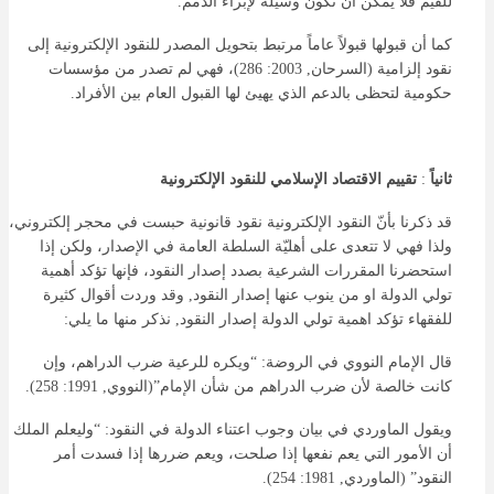
للقيم فلا يمكن أن تكون وسيلة لإبراء الذمم.
كما أن قبولها قبولاً عاماً مرتبط بتحويل المصدر للنقود الإلكترونية إلى
نقود إلزامية (السرحان, 2003: 286)، فهي لم تصدر من مؤسسات
حكومية لتحظى بالدعم الذي يهيئ لها القبول العام بين الأفراد.
ثانياً
:
تقييم الاقتصاد الإسلامي للنقود
الإلكترونية
قد ذكرنا بأنّ النقود الإلكترونية نقود قانونية حبست في محجر إلكتروني،
ولذا فهي لا تتعدى على أهليّة السلطة العامة في الإصدار، ولكن إذا
استحضرنا المقررات الشرعية بصدد إصدار النقود، فإنها تؤكد أهمية
تولي الدولة او من ينوب عنها إصدار النقود, وقد وردت أقوال كثيرة
للفقهاء تؤكد اهمية تولي الدولة إصدار النقود, نذكر منها ما يلي:
قال الإمام النووي في الروضة: “ويكره للرعية ضرب الدراهم، وإن
كانت خالصة لأن ضرب الدراهم من شأن الإمام”(النووي, 1991: 258).
ويقول الماوردي في بيان وجوب اعتناء الدولة في النقود: “وليعلم الملك
أن الأمور التي يعم نفعها إذا صلحت، ويعم ضررها إذا فسدت أمر
النقود” (الماوردي, 1981: 254).