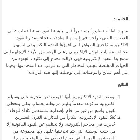
الخاتمة:
شـهـد العالـم تـطـوراً مسـتـمراً فـي ماهيـة النقود بغيـة التـغلب علـى
العقبـات الـتـي تـواجـه في إتمـام الـمبادلات، فجاء إصدار النقود
الإلكترونية كإحدى الظواهر التي افرزها التقدم التكنولوجي لتسهيل
مختلف عمليات التبادل الإلكتروني وعلى الرغم من الأبعاد الإيجابية التي
تتمتع بها النقود الإلكترونية فهي لازالت تحتاج إلى تكثيف الجهود من
الجهات المختصة لتجنب المخاطر التي قد تترتب عند استخدامها, وفيما
يلي أهم النتائج والتوصيات التي توصلت إليها هذه الدراسة
النتائج
.يقصد بالنقود الالكترونية بأنها “قيمة نقدية مخزنة على وسيلة
الكترونية مدفوعة مقدماً وغيـر مرتبطـة بحساب بنكي وتحظى
بقبول واسع من غير من قام بإصدارها وتستعمل كأداة للوفاء”.
تُعَدّ النقود الإلكترونية ابتكاراً من ابتكارات القرن العشرين
حُجرت في محاجر إلكترونية, ولا تختلف عن النقود القانونية إلا
من حيث الوسيلة التي يتم تخزنينها عليها, ولها مجموعة من
الخصائص والمزايا التي جعلتها تحظى بقبول المتعاملين بها.