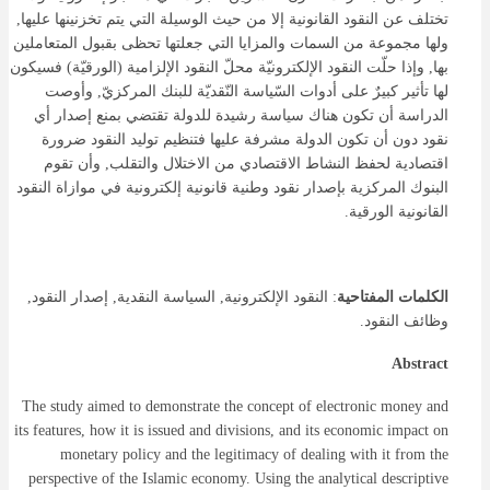
تختلف عن النقود القانونية إلا من حيث الوسيلة التي يتم تخزنينها عليها,
ولها مجموعة من السمات والمزايا التي جعلتها تحظى بقبول المتعاملين
بها, وإذا حلّت النقود الإلكترونيّة محلّ النقود الإلزامية (الورقيّة) فسيكون
لها تأثير كبيرٌ على أدوات السّياسة النّقديّة للبنك المركزيّ, وأوصت
الدراسة أن تكون هناك سياسة رشيدة للدولة تقتضي بمنع إصدار أي
نقود دون أن تكون الدولة مشرفة عليها فتنظيم توليد النقود ضرورة
اقتصادية لحفظ النشاط الاقتصادي من الاختلال والتقلب, وأن تقوم
البنوك المركزية بإصدار نقود وطنية قانونية إلكترونية في موازاة النقود
القانونية الورقية.
الكلمات المفتاحية
: النقود الإلكترونية, السياسة النقدية, إصدار النقود,
وظائف النقود.
Abstract
The study aimed to demonstrate the concept of electronic money and
its features, how it is issued and divisions, and its economic impact on
monetary policy and the legitimacy of dealing with it from the
perspective of the Islamic economy. Using the analytical descriptive