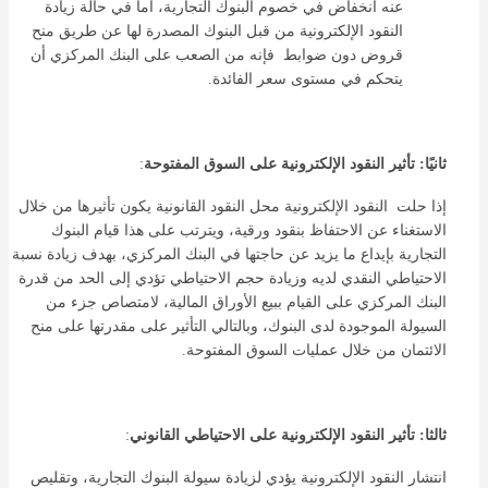
عنه انخفاض في خصوم البنوك التجارية، أما في حالة زيادة
النقود الإلكترونية من قبل البنوك المصدرة لها عن طريق منح
قروض دون ضوابط فإنه من الصعب على البنك المركزي أن
يتحكم في مستوى سعر الفائدة.
ثانيًا: تأثير النقود الإلكترونية على السوق المفتوحة
:
إذا حلت النقود الإلكترونية محل النقود القانونية يكون تأثيرها من خلال
الاستغناء عن الاحتفاظ بنقود ورقية، ويترتب على هذا قيام البنوك
التجارية بإيداع ما يزيد عن حاجتها في البنك المركزي، بهدف زيادة نسبة
الاحتياطي النقدي لديه وزيادة حجم الاحتياطي تؤدي إلى الحد من قدرة
البنك المركزي على القيام ببيع الأوراق المالية، لامتصاص جزء من
السيولة الموجودة لدى البنوك، وبالتالي التأثير على مقدرتها على منح
الائتمان من خلال عمليات السوق المفتوحة.
ثالثا: تأثير النقود الإلكترونية على الاحتياطي القانوني
:
انتشار النقود الإلكترونية يؤدي لزيادة سيولة البنوك التجارية، وتقليص