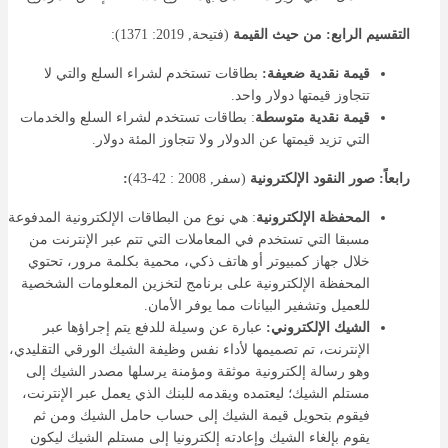
التقسيم الرابع: من حيث القيمة
(فتيحة, 2019: 1371):
قيمة نقدية ضعيفة:
بطاقات تستخدم لشراء السلع والتي لا
تتجاوز قيمتها دولار واحد.
قيمة نقدية متوسطة
: بطاقات تستخدم لشراء السلع والخدمات
التي تزيد قيمتها عن الدولار ولا تتجاوز المئة دولار.
رابعاً: صور النقود الإلكترونية
(سفر, 2008 : 42-43)
:
المحفظة الإلكترونية
: هي نوع من البطاقات الإلكترونية المدفوعة
مسبقا التي تستخدم في المعاملات التي تتم عبر الإنترنت من
خلال جهاز كمبيوتر أو هاتف ذكي، محمية بكلمة مرور، تحتوي
المحفظة الإلكترونية على برنامج لتخزين المعلومات الشخصية
للعميل وتشفير البيانات مما يوفر الأمان.
الشيك الإلكتروني:
عبارة عن وسيلة للدفع يتم إجراؤها عبر
الإنترنت، تم تصميمها لأداء نفس وظيفة الشيك الورقي التقليدي،
وهو رسالة إلكترونية موثقة ومؤمنة يرسلها مصدر الشيك إلى
مستلم الشيك؛ ليعتمده ويقدمه للبنك الذي يعمل عبر الإنترنت،
فيقوم بتحويل قيمة الشيك إلى حساب حامل الشيك ومن ثم
يقوم بإلغاء الشيك وإعادته إلكترونيا إلى مستلم الشيك ليكون