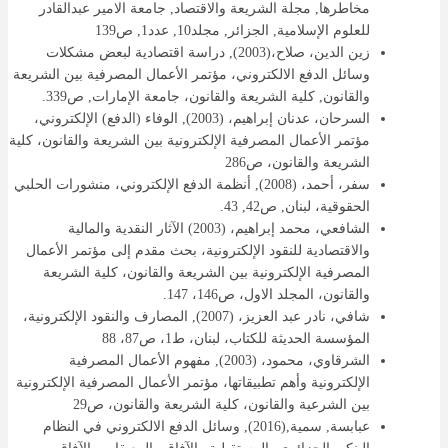
مخاطرها, مجلة الشريعة والاقتصاد, جامعة الامير عبدالقادر
للعلوم الإسلامية, الجزائر, مجلد10, عدد1, ص139
زين الدين، صلاح،(2003), دراسة اقتصادية لبعض مشكلات
وسائل الدفع الالكتروني، مؤتمر الأعمال المصرفية بين الشريعة
والقانون, كلية الشريعة والقانون، جامعة الإمارات, ص339.
السرحان، عدنان إبراهيم، (2003), الوفاء (الدفع) الإلكتروني،
مؤتمر الأعمال المصرفية الإلكترونية بين الشريعة والقانون، كلية
الشريعة والقانون، ص286
سفر، أحمد، (2008), أنظمة الدفع الإلكتروني، منشورات الحلبي
الحقوقية، لبنان, ص42, 43.
الشافعي، محمد إبراهيم، (2003) الآثار النقدية والمالية
والاقتصادية للنقود الإلكترونية، بحث مقدم إلى مؤتمر الأعمال
المصرفية الإلكترونية بين الشريعة والقانون، كلية الشريعة
والقانون، المجلد الاول، ص146، 147.
شافي، نادر عبد العزيز، (2007), المصارف والنقود الإلكترونية،
المؤسسة الحديثة للكتاب، لبنان، ط1، ص87، 88
الشرقاوي، محمود، (2003), مفهوم الأعمال المصرفية
الإلكترونية وأهم تطبيقاتها، مؤتمر الأعمال المصرفية الإلكترونية
بين الشرعية والقانون، كلية الشريعة والقانون، ص29
عبابسة, سمية,(2016), وسائل الدفع الالكتروني في النظام