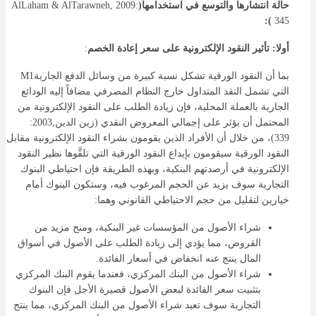
حالة انتشارها والتوسع في استخدامها(
AlLaham & AlTarawneh, 2009:
):
345
أولا: تأثير النقود الإلكترونية على سعر إعادة الخصم
:
بما أن النقود الورقية تشكل نسبة كبيرة من وسائل الدفع الجاريةM1
التي تشمل النقد المتداول خارج النظام المصرفي مضافاً إليه الودائع
الجارية بالعملة المحلية، فإن زيادة الطلب على النقود الإلكترونية من
المحتمل أن يؤثر على إجمالي المعروض النقدي (زين الدين,2003:
339)، من خلال أن الأفراد الذين يقومون بشراء النقود الإلكترونية مقابل
النقود الورقية سيقومون بإيداع النقود الورقية التي تلقَّوها نظير النقود
الإلكترونية في أرصدتهم البنكية، وبهذه الطريقة فإن احتياطي البنوك
التجارية سوف يزيد عن الحجم المرغوب فيه، وستكون البنوك أمام
خيارين لتقليل من حجم الاحتياطي القانوني وهما:
شراء الأصول من المؤسسات غير البنكية، ومنح مزيد من
القروض، مما يؤدي إلى زيادة الطلب على الأصول في أسواق
المال ينتج عنه انخفاض في أسعار الفائدة.
شراء الأصول من البنك المركزي، فعندما يقوم البنك المركزي
بتثبيت سعر الفائدة لبعض الأصول قصيرة الأجل فإن البنوك
التجارية سوف تعيد شراء الأصول من البنك المركزي، مما ينتج