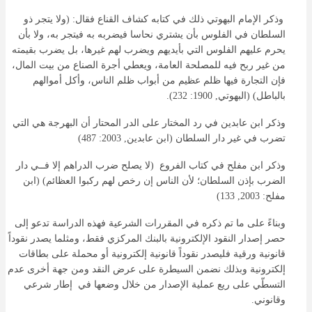
وذكر الإمام البهوتي ذلك في كتابه كشاف القناع فقال: (ولا يتجر ذو
السلطان في الفلوس بأن يشتري نحاسا فيضربه به فيتجر به، ولا بأن
يحرم عليهم الفلوس التي بأيديهم ويضرب لهم غيرها، بل يضرب بقيمته
من غير ربح فيه للمصلحة العامة، ويعطي أجرة الصناع من بيت المال،
فإن التجارة فيها ظلم عظيم من أبواب ظلم الناس، وأكل أموالهم
بالباطل) (البهوتي, 1900: 232).
وذكر ابن عابدين في رد المختار على الدر المحتار أن البهرجة هي التي
تضرب في غير دار السلطان (ابن عابدين, 2003: 487)
وذكر ابن مفلح في كتاب الفروع (لا يصلح ضرب الدراهم إلا فــي دار
الضرب بإذن السلطان؛ لأن الناس إن رخص لهم ركبوا العظائم) (ابن
مفلح: 2003, 133)
وبناءً على ما تم ذكره في المقررات الشرعية فهذه الدراسة تدعو إلى
حصر إصدار النقود الإلكترونية بالبنك المركزي فقط، ومثلما يصدر نقوداً
قانونية ورقية فليصدر نقوداً قانونية إلكترونية أو محملة على بطاقات
إلكترونية وبذلك نضمن السيطرة على عرض النقد ومن جهة أخرى عدم
التسطّي على ريع عملية الإصدار من خلال وضعها في إطار شرعي
وقانوني.