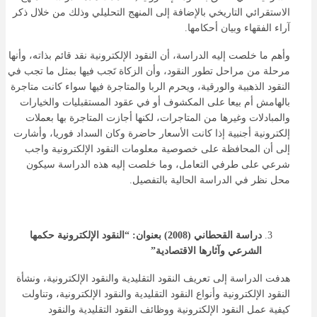
الاستقرائي التاريخي بالإضافة إلى المنهج التحليلي وذلك من خلال ذكر
آراء الفقهاء وبيان أحكامها.
وأهم ما خلصت إليه الدراسة، أن النقود الإلكترونية نقد قائم بذاته، وأنها
مرحلة من مراحل تطور النقود، وأن الزكاة تَجب فيها بمثل ما تجب في
النقود الذهبية والورقية، ويحرم الربا والمتاجرة فيها سواء كانت متاجرة
بالهامش أم بيعا على المكشوف أو في عقود المستقبليات والخيارات
والمبادلات وغيرها من المتاجرات، لكنها أجازت المتاجرة بها بعملات
إلكترونية أجنبية إذا كانت الأسعار حاضرة وكان السداد فوريا، وأشارت
إلى أن المحافظة على خصوصية معلومات النقود الإلكترونية واجب
شرعي على طرفي التعامل، وما خلصت إليه هذه الدراسة سيكون
محل نظر في الدراسة الحالية بالتفصيل.
دراسة القحطاني (2008) بعنوان: “النقود الإلكترونية حكمها
الشرعي وآثارها الاقتصادية”
هدفت الدراسة إلى تعريف النقود التقليدية والنقود الإلكترونية، ونشأة
النقود الإلكترونية وأنواع النقود التقليدية والنقود الإلكترونية، وتناولت
كيفية عمل النقود الإلكترونية ووظائف النقود التقليدية والنقود