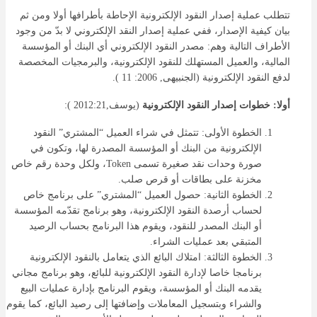
تتطلب عملية إصدار النقود الإلكترونية الإحاطة بأطرافها أولا ومن ثم
بيان كيفية الإصدار، ففي عملية إصدار النقد الإلكتروني لا بدّ من وجود
الأطراف التالية وهم: مصدر النقود الإلكتروني أي البنك أو المؤسسة
المالية، والعميل المستهلك للنقود الإلكترونية، والبرمجيات المخصصة
لدفع النقود الإلكترونية (الجنبيهى, 2006: 11 ).
أولا: خطوات إصدار النقود الإلكترونية
(يوسف,2012:21 ):
الخطوة الأولى: تتمثل في شراء العميل “المشتري” النقود
الإلكترونية من البنك أو المؤسسة المصدرة لها، وتكون في
صورة وحدات نقد صغيرة تسمى Token، ولكل وحدة رقم خاص
مخزنة على بطاقات أو قرص صلب.
الخطوة الثانية: حصول العميل “المشتري” على برنامج خاص
لحساب أرصدة النقود الإلكترونية، وهو برنامج تقدّمه المؤسسة
أو البنك المصدر للنقود، ويقوم هذا البرنامج بحساب الرصيد
المتبقي بعد عمليات الشراء.
الخطوة الثالثة: امتلاك البائع الذي يتعامل بالنقود الإلكترونية
برنامجا خاصا لإدارة النقود الإلكترونية للبائع، وهو برنامج مجاني
يقدمه البنك أو المؤسسة، ويقوم البرنامج بإدارة عمليات البيع
والشراء وبتسجيل المعاملات وإضافتها إلى رصيد البائع، كما يقوم