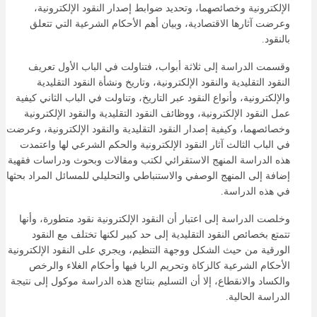
الإلكترونية وخصائصهما، وتحديد ضوابط إصدار النقود الإلكترونية،
وعرضت آثارها الاقتصادية، وبيان أهم الأحكام الشرعية التي تتعلق
بالنقود.
وقسمت الدراسة إلى ثلاثة أبواب، فتناولت في الباب الأول تعريف
النقود التقليدية والنقود الإلكترونية، وتاريخ ونشأة النقود التقليدية
والإلكترونية، وأنواع النقود عبر التاريخ، وتناولت في الباب الثاني كيفية
عمل النقود الإلكترونية، ووظائف النقود التقليدية والنقود الإلكترونية
وخصائصهما، وكيفية إصدار النقود التقليدية والنقود الإلكترونية، وعرضت
في الباب الثالث آثار النقود الإلكترونية والحكم الشرعي لها واعتمدت
هذه الدراسة المنهج الاستقرائي لكتب ومقالات وبحوث ودراسات فقهية
إضافة إلى المنهج الوصفي والاستنباطي والتحليلي للمسائل المراد بحثها
في هذه الدراسة.
وخلصت الدراسة إلى اعتبار أن النقود الإلكترونية نقود متطورة، وأنها
تتمتع بخصائص النقود التقليدية إلى حد كبير لكنها تختلف مع النقود
الورقية من حيث الشكل ووجهة التنظيم، ويجري على النقود الإلكترونية
الأحكام الشرعية كالزكاة وتحريم الربا فيها وأحكام الغلاء والرخص
والكساد والانقطاع، إلا أن التسليم بنتائج هذه الدراسة موكول إلى نتيجة
الدراسة الحالية.