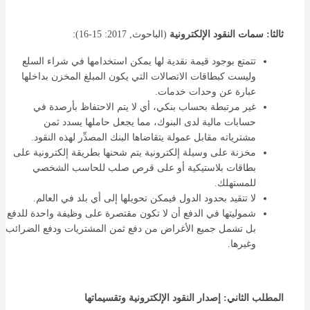
ثالثا: سمات النقود الإلكترونية
(الباحوث, 2017: 15-16):
تتمتع بوجود قيمة نقدية لها يمكن استخدامها في شراء السلع
وليست كبطاقات الاتصالات التي يكون المبلغ المخزن بداخلها
عبارة عن وحدات خدمات.
غير مرتبطة بحساب بنكي، أي لا يتم الاحتفاظ بأرصدة في
حسابات مالية لدى البنوك، مما يجعل حاملها يسدد ثمن
مشترياته مقابل عمولة يتقاضاها البنك المصدِّر لهذه النقود.
مخزنة على وسيلة إلكترونية يتم شحنها بطريقة إلكترونية على
بطاقات بلاستيكية أو على قرص صلب للحاسب الشخصي
للمستهلك.
لا تتقيد بحدود الدول فيمكن تحويلها إلى أي بلد في العالم.
شموليتها في الدفع أن لا تكون مقتصرة على وظيفة واحدة للدفع
بل تشمل جميع الأغراض من دفع ثمن المشتريات ودفع الضرائب
وغيرها.
المطلب الثاني: إصدار النقود الإلكترونية وتقسيماتها