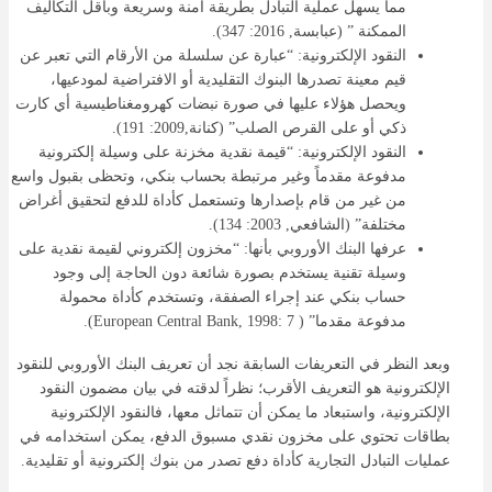
مما يسهل عملية التبادل بطريقة آمنة وسريعة وبأقل التكاليف
الممكنة ” (عبابسة, 2016: 347).
النقود الإلكترونية: “عبارة عن سلسلة من الأرقام التي تعبر عن
قيم معينة تصدرها البنوك التقليدية أو الافتراضية لمودعيها،
ويحصل هؤلاء عليها في صورة نبضات كهرومغناطيسية أي كارت
ذكي أو على القرص الصلب” (كنانة,2009: 191).
النقود الإلكترونية: “قيمة نقدية مخزنة على وسيلة إلكترونية
مدفوعة مقدماً وغير مرتبطة بحساب بنكي، وتحظى بقبول واسع
من غير من قام بإصدارها وتستعمل كأداة للدفع لتحقيق أغراض
مختلفة” (الشافعي, 2003: 134).
عرفها البنك الأوروبي بأنها: “مخزون إلكتروني لقيمة نقدية على
وسيلة تقنية يستخدم بصورة شائعة دون الحاجة إلى وجود
حساب بنكي عند إجراء الصفقة، وتستخدم كأداة محمولة
مدفوعة مقدما” ( European Central Bank, 1998: 7).
وبعد النظر في التعريفات السابقة نجد أن تعريف البنك الأوروبي للنقود
الإلكترونية هو التعريف الأقرب؛ نظراً لدقته في بيان مضمون النقود
الإلكترونية، واستبعاد ما يمكن أن تتماثل معها، فالنقود الإلكترونية
بطاقات تحتوي على مخزون نقدي مسبوق الدفع، يمكن استخدامه في
عمليات التبادل التجارية كأداة دفع تصدر من بنوك إلكترونية أو تقليدية.