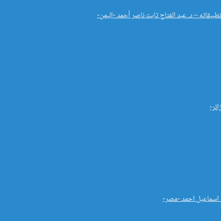
بيقاته – د. عبد الفتاح ثابت ناصر أحمد -اليمن-
ائر-
ب اسماعيل احمد -مصر-