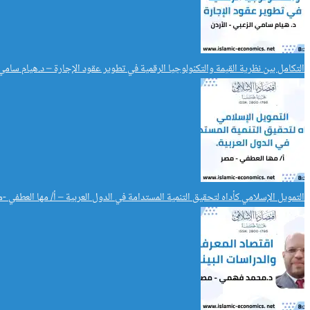
التكامل بين نظرية القيمة والتكنولوجيا الرقمية في تطوير عقود الإجارة – د.هيام سامي
التمويل الإسلامي كأداه لتحقيق التنمية المستدامة في الدول العربية – أ/ مها العطفي -