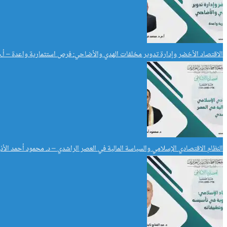
الاقتصاد الأخضر وإدارة تدوير مخلفات الهدي والأضاحي: فرص استثمارية واعدة – أ.
النظام الاقتصادي الإسلامي والسياسة المالية في العصر الراشدي – د. محمود أحمد الأذن