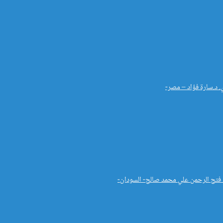
. د.سارة فؤاد – مصر-
د. فتح الرحمن علي محمد صالح- السودان-