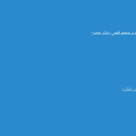
م.د. محمد فهمي رشاد -مصر-
 -لبنان-