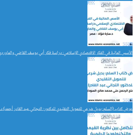
الأسس المالية في الفكر الاقتصادي الإسلامي: دراسة فكر أبي يوسف القاضي والماوردي
عرض كتاب (السلم: بديل شرعي للتمويل التقليدي للدكتور: التجاني عبد القادر أحمد) 