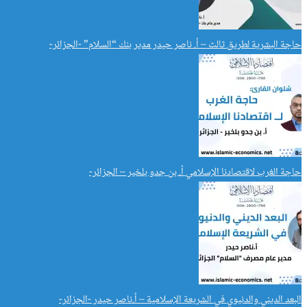
حاجة البشرية لطريق ثالث – أ. ناصر حيدر مدير بنك “السلام” -الجزائر-
حاجة الغرب لاقتصادنا الإسلامي أ. بن جدو بلخير – الجزائر-
البعد الديني والدنيوي في الشريعة الإسلامية – أ.ناصر حيدر -الجزائر-