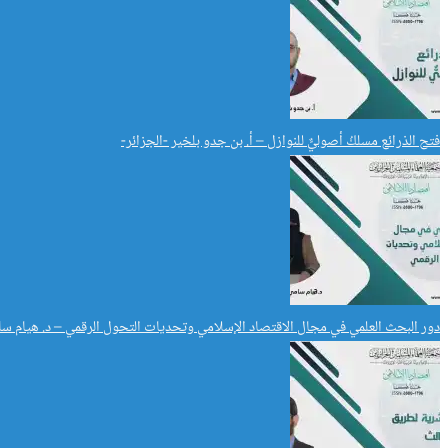
فتح الذرائع مسلكُ أصوليٌّ للنوازل – أ. بن جدو بلخير -الجزائر-
دور البحث العلمي في مجال الاقتصاد الإسلامي وتحديات التحول الرقمي – د. هيام سا