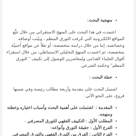
منهجية البحث:
اعتمدت في هذا البحث على المنهج الاستقرائي من خلال تتبُّع
المواقع الالكترونية التي عّرفت التورق المنظم ، وبيّنت أوصافه
وخصائصه، إما من خلال دراسة متخصصة، أو نقلاً عن مواقع أجنبيّة
متخصصة، ثم اعتمدت المنهج التحليلي الاستنباطي، من خلال استقراء
أقوال العلماء القدامى ولمعاصرين للوصول إلى تكييف ” التورق
المنظم” وحكمه الشرعي.
خطة البحث :
اشتمل البحث على مقدمة وأربعة مطالب رئيسة وفي ضمنها
فروع، على النحو الآتي :
المقدمة
:
اشتملت على أهمية البحث وأسباب اختياره وخطته
ومنهجه.
المطلب الأول :
التكييف الفقهي للتورق المصرفي .
الفرع الأول :
حقيقة التورق وأنواعه:
الفرع الثاني : الفرق بين التورق الفقهي والتورق المصرفي