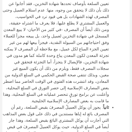
تعيين السلعة بأوصاف تحددها شهادة التخزين، فقد أجابوا عن
ذلك بأن ذلك لا يتحقق من وجوه، منها: عدم استلام العميل وحتى
المصرف لهذه الشهادات بل هي قيود ترد في الحواسيب،
والعميل المشتري لا يطلع عليها، فلا يعرف ما اشتراه حقيقة،
ومن ذلك أيضاً أن المصرف -في كثير من الأحيان- لا يبيع المعدن
المسجل في شهادة التخزين لعميل واحد، بل يبيعه مجزأ للعملاء
وفق احتياجاتهم من السيولة النقدية، فيجزأ بيعها لهم من غير
تعيين الجزء المباع لكل عميل، مع ملاحظة أن المصرف لا يمكنه
تجزئة المعدن لكون المعدن يباع وحدة كاملة كما هو مدون في
شهادة التخزين، فالإيصال لا يتجزأ، أما التجزئة فتحقق في
سجلات المصرف فقط، ويلزم من ذلك أن يكون المبيع غير
معين، وبذلك تنتفي صحة القبض الحكمي في السلع الدولية من
المعادن، وقد انتشرت هذه الفتوى في الوقت الحاضر مما اضطر
بعض المصارف الإسلامية إلى حصر التورق في السلع المحلية،
وأعلنت عن برامج تورقٍ تنحصر عملياته في السلع المحلية، وهذا
ما قامت به بعض المصارف الإسلامية الخليجية.
ثانياً
: يجوز أن يوكل العميلُ المصرفَ بقبض السلعة، رغم أن
المصرف بائع له إياها مستندين في ذلك على قول بعض المذاهب
التي أجازت أن يوكل المشتري البائعَ بقبض السلعة، وهذا جار
أيضاً في السلع الدولية، حيث يوكل العميلُ المصرفَ في قبض