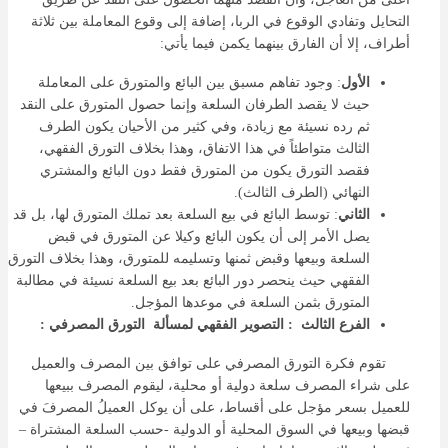
التحايل وتفادي الوقوع في الربا، إضافة إلى وقوع المعاملة بين ثلاثة
أطراف، إلا أن الفارق بينهما يكمن فيما يأتي:
الأول
: وجود تفاهم مسبق بين البائع والمتورق على المعاملة
حيث لا يقصد الطرفان السلعة وإنما حصول المتورق على النقد
ثم رده نسيئة مع زيادة، وفي كثير من الأحيان يكون الطرف
الثالث متواطئاً في هذا الاتفاق، وهذا بخلاف التورق الفقهي،
فقصد التورق يكون من المتورق فقط دون البائع والمشتري
النهائي (الطرف الثالث).
الثاني
: توسط البائع في بيع السلعة بعد تملك المتورق لها، بل قد
يصل الأمر إلى أن يكون البائع وكيلا عن المتورق في قبض
السلعة وبيعها وقبض ثمنها وتسليمه للمتورق، وهذا بخلاف التورق
الفقهي حيث ينحصر دور البائع بعد بيع السلعة نسيئة في مطالبة
المتورق بثمن السلعة في موعدها المؤجل.
الفرع الثالث : التصوير الفقهي لمسألة التورق المصرفي
:
تقوم فكرة التورق المصرفي على توافق بين المصرف والعميل
على شراء المصرف سلعة دولية أو محلية، ليقوم المصرف ببيعها
للعميل بسعر مؤجل على أقساط، على أن يوكل العميلُ المصرفَ في
قبضها وبيعها في السوق المحلية أو الدولية -حسب السلعة المشتراة –