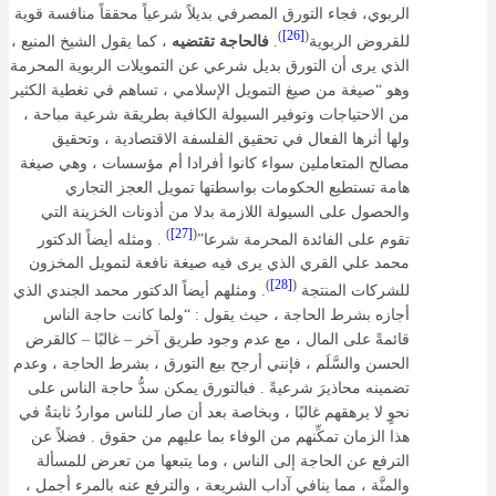
الربوي، فجاء التورق المصرفي بديلاً شرعياً محققاً منافسة قوية
)
[26]
(
للقروض الربوية
.
فالحاجة تقتضيه
، كما يقول الشيخ المنيع ،
الذي يرى أن التورق بديل شرعي عن التمويلات الربوية المحرمة
وهو “صيغة من صيغ التمويل الإسلامي ، تساهم في تغطية الكثير
من الاحتياجات وتوفير السيولة الكافية بطريقة شرعية مباحة ،
ولها أثرها الفعال في تحقيق الفلسفة الاقتصادية ، وتحقيق
مصالح المتعاملين سواء كانوا أفرادا أم مؤسسات ، وهي صيغة
هامة تستطيع الحكومات بواسطتها تمويل العجز التجاري
والحصول على السيولة اللازمة بدلا من أذونات الخزينة التي
)
[27]
(
تقوم على الفائدة المحرمة شرعا”
. ومثله أيضاً الدكتور
محمد علي القري الذي يرى فيه صيغة نافعة لتمويل المخزون
)
[28]
(
للشركات المنتجة
. ومثلهم أيضاً الدكتور محمد الجندي الذي
أجازه بشرط الحاجة ، حيث يقول : “ولما كانت حاجة الناس
قائمةً على المال ، مع عدم وجود طريق آخر – غالبًا – كالقرض
الحسن والسَّلَم ، فإنني أرجح بيع التورق ، بشرط الحاجة ، وعدم
تضمينه محاذيرَ شرعيةً . فبالتورق يمكن سدُّ حاجة الناس على
نحوٍ لا يرهقهم غالبًا ، وبخاصة بعد أن صار للناس مواردُ ثابتةٌ في
هذا الزمان تمكِّنهم من الوفاء بما عليهم من حقوق . فضلاً عن
الترفع عن الحاجة إلى الناس ، وما يتبعها من تعرض للمسألة
والمنَّة ، مما ينافي آداب الشريعة ، والترفع عنه بالمرء أجمل ،