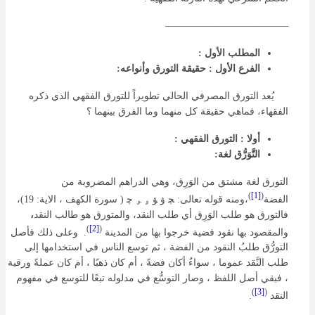
————————————–
المطلب الأول :
الفرع الأول :
حقيقة التورق وأنواعه:
يُعد التورق المصرفي الحالي تطويراً للتورق الفقهي الذي ذكره
الفقهاء، فماهي حقيقة كل منهما وما الفرق بينهما ؟
أولا : التورق الفقهي :
التَّوَرُّق لغة:
التورق لغة مشتق من الوَرِق، وهي الدراهم المضروبة من
)
[1]
(
الفضة
،ومنه قوله تعالى: ﭽ ﯞ ﯟ ﯠ ﯡ ﭼ ( سورة الكهف ، الاية: 19)،
فالتورق هو طلب الوَرِق أي طلب النقد، والمتورق هو طالب النقد
،
)
[2]
(
والمقصود بها نقود فضية خرجوا بها من المدينة
.
وعلى ذلك فأصل
التورُّق طلبُ النقود من الفضة ، ثم توسع الناس في استخدامها إلى
طلب النَّقد عموما ، سواءٌ أكان فضةً ، أم كان ذهبًا ، أم كان عملةً ورقية
، فبقي أصل اللفظ ، وصار التوسُّع في مدلوله تبعًا للتوسع في مفهوم
)
[3]
(
النقد
.