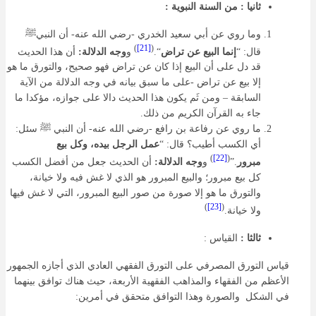
ثانيا : من السنة النبوية :
وما روي عن أبي سعيد الخدري -رضي الله عنه- أن النبيﷺ
)
[21]
(
قال: “
إنما البيع عن تراض
“.
و
وجه الدلالة:
أن هذا الحديث
قد دل على أن البيع إذا كان عن تراض فهو صحيح، والتورق ما هو
إلا بيع عن تراض -على ما سبق بيانه في وجه الدلالة من الآية
السابقة – ومن ثَم يكون هذا الحديث دالا على جوازه، مؤكدا ما
جاء به القرآن الكريم من ذلك.
ما روي عن رفاعة بن رافع -رضي الله عنه- أن النبي ﷺ سئل:
أي الكسب أطيب؟ قال: “
عمل الرجل بيده، وكل بيع
)
[22]
(
مبرور
.”
و
وجه الدلالة:
أن الحديث جعل من أفضل الكسب
كل بيع مبرور؛ والبيع المبرور هو الذي لا غش فيه ولا خيانة،
والتورق ما هو إلا صورة من صور البيع المبرور، التي لا غش فيها
)
[23]
(
ولا خيانة.
ثالثا :
القياس :
قياس التورق المصرفي على التورق الفقهي العادي الذي أجازه الجمهور
الأعظم من الفقهاء والمذاهب الفقهية الأربعة، حيث هناك توافق بينهما
في الشكل والصورة وهذا التوافق متحقق في أمرين: