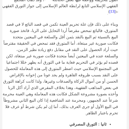
الفقهي الإسلامي التابع لرابطة العالم الإسلامي إلى جواز التورق الفقهي
)
[13]
(
.
“
وبناء على ذلك فإن علة تحريم العينة تكمن في قصد البائع لا في قصد
المتورق، فالبائع تمحض مقرضاً أردا التحايل على الربا، فاتخذ صورة
البيع بالنسيئة ثم البيع بالنقد بثمن أقل والسلعة في البيعتين متحدة
فكانت صورية غير مبتغاة، أما المتورق فقد تمحض في الحقيقة مقترضاً
حيث أراد الحصول على النقد في مقابل دفع زيادة نظير الزمن،
والسلعة عنده في البيعتين أيضاً متحدة فكانت صورية غير مبتغاة، لكن
قصده لم يؤثر في التحريم فغاية ما في التورق أنه يظهر خللا اجتماعيا
في المجتمع الإسلامي حيث اضطر المتورق إلى هذه المعاملة للحصول
على النقد بسبب ظروفه القاهرة ولم يجد عونا من إخوانه بالإقراض
الحسن أو من أموال الزكاة والصدقات وغيرها، ولذا كانت كراهة التورق
في بعض المذاهب الفقهية، وهذا بخلاف المقرض الذي أراد أكل الربا
وأخذه بصورة مشروعة الشكل فكانت هذه المعاملة وهي العينة محرمة
شرعاً عند الجمهور، ومحرمة عند الشافعية إذا كان البيع الثاني مشروطاً
في البيع الأول أو جرى العرف بذلك، أما إن لم يكن شرط أو عرف فلا
تحرم باعتبار الظاهر.
ثانيا : التورق المصرفي