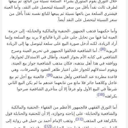
خلال التورق يقوم المتورق بشراء السلعة نسيئة من البائع، ثم يبيعها
لطرف ثالث نقداً بأقل من سعر النسيئة ليتحصل على النقد، وأما العينة
فيشتري السلعة من بائعها نسيئة ثم يبيعها للبائع نفسه نقداً بأقل من
سعر النسيئة ليتحصل على النقد أيضاً.
وأما حكمهما فذهب الجمهور -الحنفية والمالكية والحنابلة- إلى حرمة
العينة لما فيها من تحايل جلي على الربا فالبائع لا يريد بيع السلعة وإنما
أراد الزيادة، لكنه أدخل صورة البيع على سلعة ليتوصل بها إلى الزيادة
)
[8]
(
الربوية
، أما الشافعية فخالفوا الجمهور في تحريم العينة وصرح
الشافعي في كتابه الأم بجواز العينة، وأطال في الاستدلال لجوازها،
ووافقه في هذا أهل مذهبه، فكان مذهب الشافعية جواز بيع العينة،
ويقوم استدلالهم للجواز على اعتبار ظاهر العقود والتصرفات، وهي
)
[9]
(
قاعدة مطردة عند الشافعي وأهل مذهبه
، فالعينة بيع آجل ثم بيع
عاجل وكلاهما جائز فلا مانع من تتابعهما عندهم ما لم يكن البيع الثاني
شرطاً في البيع الأول ولو عرفاً إلا أن متأخري الشافعية صرحوا
)
[10]
(
بكراهته
.
أما التورق الفقهي فالجمهور الأعظم من الفقهاء -الحنفية والمالكية
والشافعية والحنابلة- على إباحته وجوازه، إلا أن للحنفية والحنابلة قول
)
[11]
(
بالكراهة في المذهب
، وذهب الإمام أحمد بن حنبل في رواية إلى
)
[12]
(
القول بتحريمه ووافقه فيها بعض الحنابلة
، وقد ذهب المجمع