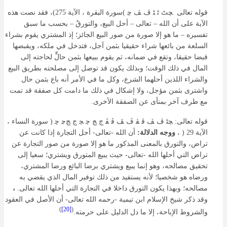
قوله تعالى ﭽﭧ ﭨ ﭩ ﭪ ﭫ ﭼ )سورة البقرة ، الآية 275)، فقد نصت هذه
الآية على أن الله – تعالى – أحل البيع، والتورقُ – بحسب ما سبق
تفسيره – ما هو إلا صورة من صور البيع الجائز؛ إذ المشتري يقوم بشراء
السلعة من بائعها شراء حقيقيا بثمن آجل، فتدخل في ملكه، ويقبضها
قبضا حقيقا، وتقع في ضمانه، ثم يقوم ببيعها بثمن حالٍّ لحاجته إلى
المال في ذلك الوقت؛ وبذلك يكون قد توصل إلى مصلحته بطريق البيع
والشراء اللذين أحلهما الشرع، وكل ما في الأمر أنه باع بثمن حال
واشترى بثمن مؤجل، ولا إشكال في ذلك ما دامت كل صفقة قد تمت
مع طرف آخر بمنأى عن الصفقة الأخرى.
قوله تعالى: ﭽﭩ ﭪ ﭫ ﭬ ﭭ ﭮ ﭯ ﭰ ﭱ ﭲ ﭳ ﭴ ﭵ ﭶ ﭷﭸ ﭼ ( سورة النساء ،
الآية 29 ( ،
ووجه الدلالة:
أن الله -تعالى- أحل التجارة إذا كانت عن
تراض، والتورق بالمعنى المذكور ما هو إلا صورة من صور التجارة عن
تراض التي أحلها الله -تعالى- حيث يبيع المتورق ويشتري؛ سعيا إلى
تحقيق مصالحه، وهو إنما يبيع ويشتري برضا البائع ورضا المشتري،
ورضاه هو شخصيا؛ لأنه يستفيد من ذلك توفير المال الذي يقضي به
مصالحه؛ وبهذا يكون التورق داخلا في التجارة التي أحلها الله تعالى.
،
وقد ذكر شيخ الإسلام ابن تيمية -رحمه الله تعالى- أن الأصل في العقود
)
[20]
(
والشروط الإباحة، إلا ما دل الدليل على حرمته.