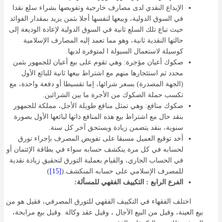
الإيداع النقدي لدى مصارف خارجية وتفويضها بشراء سلع نقدا
في السوق الدولية، وبيعها لنفسها أجلا بثمن يزيد بمقدار الفوائد
حيث تباع تلك السلع ثانية في السوق الدولية لإعادة الوديعة إلى
حالتها النقدية ثانية، وهو مما تعمد إليه المصارف الإسلامية
كوسيلة لاستعمال السيولة ا لمتوفرة لديها.
صكوك أعيان مؤجرة: وهي تقوم على بيع أعيان للجمهور بثمن
محدد ثم استئجارها منهم مع اشتراط بيعها ثانية للبائع الأول
(الجهة المصدرة) بسعر شرائها، إما تقسيطا أو دفعة واحدة، مع
تكسب حملة الصكوك من الأجرة ما بين الشرائين.
صكوك منافع: وهي تمثل منافع طويلة الأجل، مملكة للجمهور
بنقد حال مع اشتراط بيع هذه المنافع ذاتها لبائعها الأول بصورة
سنوية، بنقد يتضمن زيادة ويستحق آخر كل سنة.
أخد توقيع العميل مسبقا على تفويض المصرف بإجراء تورق
لحسابه في كل مرة ينكشف حسابه سواء في بطاقة الإئتمان أو
في الحساب الجاري، والقيام بعملية التورق لتحقيق زيادة نقدية
للمصرف الإسلامي على حسابه المنكشف.(
[15]
)
الفرع الرابع : التكييف الفقهي للمسألة:
اختلف الفقهاء في التكييف الفقهي للتورق المصرفي، فقيل هو من
بيع العينة، وقيل من البيع الآجال ، وقيل عقد وكالة وقيل بيع مرابحة،