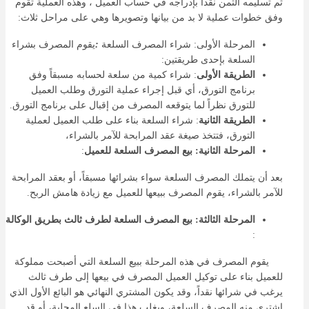
ثم تسليمه الثمن نقدا بإدراجه في حساب العميل ، وهذه العملية تقوم
وفق خطوات عملية لا بد من بيانها وتصويرها وهي على مراحل ثلاث:
المرحلة الأولى: شراء المصرف السلعة
:
يقوم المصرف بشراء
السلعة بإحدى طريقتين:
الطريقة الأولى
: شراء كمية من سلعة لحسابه مسبقاً وفق
برنامج التورق، أي قبل إجراء عملية التورق وطلب العميل
للتورق نظراً لما يتوقعه المصرف من إقبال على برنامج التورق.
الطريقة الثانية
: شراء السلعة بناء على طلب العميل لعملية
التورق، فتتخذ صيغة عقد المرابحة للآمر بالشراء،
المرحلة الثانية: بيع المصرف السلعة للعميل
:
بعد أن يتملك المصرف السلعة سواء بشرائها مسبقاً، أو بعقد المرابحة
للآمر بالشراء، يقوم المصرف ببيعها للعميل مع زيادة هامش الربح.
المرحلة الثالثة: بيع المصرف السلعة لطرف ثالث بطريق الوكالة
:
يقوم المصرف في هذه المرحلة ببيع السلعة التي أصبحت مملوكة
للعميل بناء على توكيل العميل المصرف في بيعها إلى طرف ثالث
يرغب في شرائها نقداً، وقد يكون المشتري النهائي هو البائع الأول الذي
اشترى منه المصرف السلعة، ويغلب هذا في السلع المحلية، أو قد