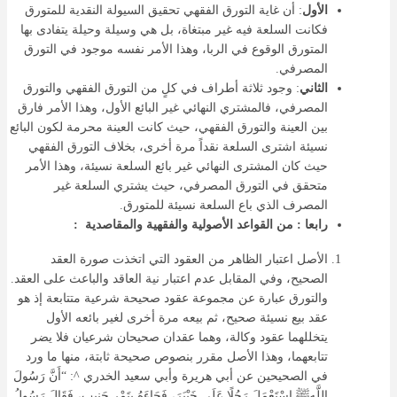
الأول
: أن غاية التورق الفقهي تحقيق السيولة النقدية للمتورق
فكانت السلعة فيه غير مبتغاة، بل هي وسيلة وحيلة يتفادى بها
المتورق الوقوع في الربا، وهذا الأمر نفسه موجود في التورق
المصرفي.
الثاني
: وجود ثلاثة أطراف في كلٍ من التورق الفقهي والتورق
المصرفي، فالمشتري النهائي غير البائع الأول، وهذا الأمر فارق
بين العينة والتورق الفقهي، حيث كانت العينة محرمة لكون البائع
نسيئة اشترى السلعة نقداً مرة أخرى، بخلاف التورق الفقهي
حيث كان المشترى النهائي غير بائع السلعة نسيئة، وهذا الأمر
متحقق في التورق المصرفي، حيث يشتري السلعة غير
المصرف الذي باع السلعة نسيئة للمتورق.
رابعا : من القواعد الأصولية والفقهية والمقاصدية :
الأصل اعتبار الظاهر من العقود التي اتخذت صورة العقد
الصحيح، وفي المقابل عدم اعتبار نية العاقد والباعث على العقد.
والتورق عبارة عن مجموعة عقود صحيحة شرعية متتابعة إذ هو
عقد بيع نسيئة صحيح، ثم بيعه مرة أخرى لغير بائعه الأول
يتخللهما عقود وكالة، وهما عقدان صحيحان شرعيان فلا يضر
تتابعهما، وهذا الأصل مقرر بنصوص صحيحة ثابتة، منها ما ورد
في الصحيحين عن أبي هريرة وأبي سعيد الخدري ^: “أَنَّ رَسُولَ
اللَّهِﷺ اسْتَعْمَلَ رَجُلًا عَلَى خَيْبَرَ، فَجَاءَهُ بِتَمْرٍ جَنِيبٍ، فَقَالَ رَسُولُ