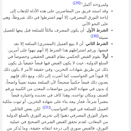
)
[29]
(
ولمروءته أكمل”
.
وقد استند فريق من المعاصرين على هذه الأدلة للذهاب إلى
إباحة التورق المصرفي، إلا أنهم اشترطوا في ذلك شروطاً، وهي
على النحو الآتي:
الشرط الأول
: أن يكون المصرف مالكاً للسلعة قبل بيعها للعميل
)
[30]
(
نسيئة
.
الشرط الثاني
: أن لا يبيع العميل (المشتري) السلعة إلا بعد
قبضها، ورغم اشتراطهم هذا الشرط إلا أنهم نبهوا على أمرين:
أولاً
: يقوم القبض الحكمي مقام القبض الحقيقي وخصوصاً في
السلع الدولية، حيث لا يكون القبض فيها قبضاً حقيقياً بل يكون
ذلك عن طريق شهادات التخزين، وفي حقيقة الأمر لا يكون ذلك
إلا قيوداً في الحواسيب كما أشرت إلى ذلك، ومع ذلك فإنهم
يعدون ذلك قبضاً حكمياً صحيحاً؛ لأن السلعة معينة تعييناً واضحاً،
إذ يدون في شهادة التخزين مواصفات المعدن من الكمية ورقم
الصنف ومكان تواجده، وهذا كاف في تحديده واعتباره قبضاً
معتبراً شرعاً، فجاز بيعه بناء على شهادة التخزين، أو ثبوت ملكية
)
[31]
(
العميل للسلعة في قيود الحواسيب
. لكن بعض القائلين
بجواز التورق المصرفي ذهبوا إلى تحريم التورق بالسلع الدولية
من المعادن، لعدم تحقق القبض الشرعي الصحيح في عملية
التورق، فالقبض صوري إلى درجة انتفائه حقيقة، وما يُذكر من