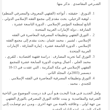
الشـرعي المقاصدي . نذكر منها:
التـورق : حقيقته ، أنواعه (الفقهي المعروف والمصرفي المنظم)
، لوهبة الزحيلي، بحث مقدم إلى مجمع الفقه الإسلامي الدولي ،
التابع لمنظمة المؤتمر الإسلامي ، الدورة التاسعة عشرة ،
الشارقة ، دولة الإمارات العربية المتحدة .
، التورق الفقهي وتطبيقاته المصرفية المعاصرة في الفقه
الإسلامي ، لشبير ، محمد عثمان ،بحث مقدم إلى مجمع الفقه
الإسلامي ، الدورة التاسعة عشرة ، إمارة الشارقة ، الإمارات
العربية المتحدة .
التورق كما تجريه المصارف : دراسة فقهية اقتصادية ، للقري ،
محمد العلي ، أعمال وبحوث الدورة السابعة عشرة للمجمع
الفقهي الإسلامي في مكة المكرمة ، التي عقدت في 13-18
ديسمبر (2003م)، المجلد الثاني .
التورق وتطبيقاته المصرفية المعاصرة في الفقه الإسلامي .
للجندي ، محمد .
ولعل الجديـد فـي هـذا البحـث هـو أنـي قـد درست الموضوع من الناحية
الشرعية والمقاصدية و بينت علاقة التورق المصرفي بالتورق الفقهي
من جهة اولى ، وعلاقته بالعينة من جهة اخرى ، ومـن ثـم توصلـت إلـى
الحكم الشرعي لهذه النازلة الفقهية .