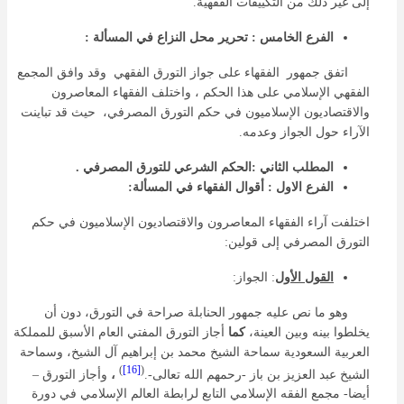
إلى غير ذلك من التكييفات الفقهية.
الفرع الخامس : تحرير محل النزاع في المسألة :
اتفق جمهور الفقهاء على جواز التورق الفقهي وقد وافق المجمع
الفقهي الإسلامي على هذا الحكم ، واختلف الفقهاء المعاصرون
والاقتصاديون الإسلاميون في حكم التورق المصرفي،
حيث قد تباينت
الآراء حول الجواز وعدمه.
المطلب ال
ثاني
:الحكم
ال
شرعي للتورق المصرفي .
الفرع الاول : أقوال الفقهاء في المسألة:
اختلفت آراء الفقهاء المعاصرون والاقتصاديون الإسلاميون في حكم
التورق المصرفي إلى قولين:
القول الأول
: الجواز:
وهو ما نص عليه جمهور الحنابلة صراحة في التورق، دون أن
يخلطوا بينه وبين العينة،
كما
أجاز التورق المفتي العام الأسبق للمملكة
العربية السعودية سماحة الشيخ محمد بن إبراهيم آل الشيخ، وسماحة
)
[16]
(
الشيخ عبد العزيز بن باز -رحمهم الله تعالى-.
،
وأجاز التورق –
أيضا- مجمع الفقه الإسلامي التابع لرابطة العالم الإسلامي في دورة