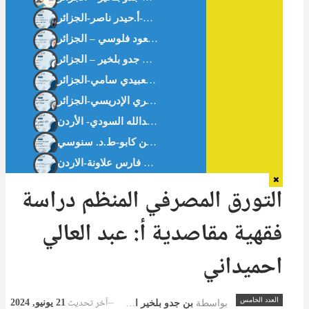
ثبت الرسائل والأطروحات الجامعية الجزائرية في الاقتصاد الإسلامي والمالية الإسلامية.د. مسعود فلوسي – الجزائر
الافتتاحية : سُلوان القارئ : يدًا بيد . أ. بن جدو بلخير – الجزائر
تقييم دور النوافذ الإسلامية في البنوك التجارية العمومية الجزائرية-د. مناد خديجة-ط.د. بن كابو-ط.د. سنوسي
التورق المصرفي المنظم دراسة
فقهية مقاصدية أ: عبد العالي
احميداني
آخر تحديث
العدد الخامس
21 يونيو, 2024
بواسطة
بن جدو بلخير المشرف العام