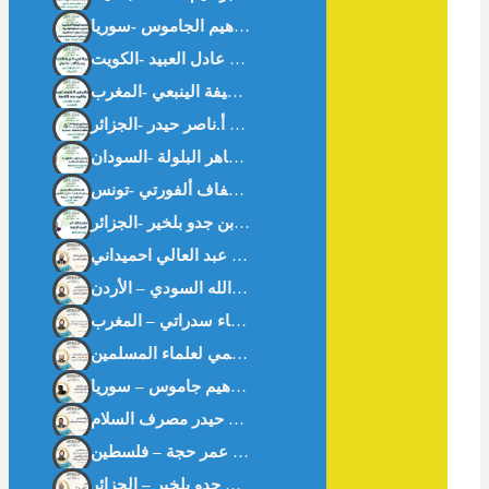
سلوان القارئ: الأصل الإباحة – أ.بن جدو بلخير -الجزائر-
التورق المصرفي المنظم دراسة فقهية مقاصدية أ: عبد العالي احميداني
تكامل تقنية البلوكشين مع عمليات التدقيق الشرعي في عصر التكنولوجيا المتقدمة نبيله فارس علاونه / وجدان عبدالله السودي – الأردن
خواطر اقتصادية من “شعب عامر” في موسم الحج الأكبر الأستاذ ناصر حيدر مصرف السلام