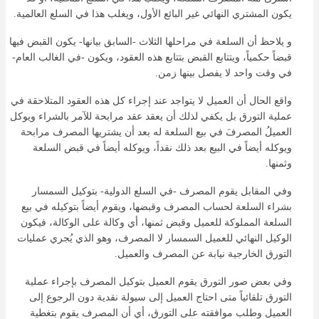
يكون المشتري النهائي غير البائع الأول، ويغلب هذا في السلع العالمية.
و يلاحظ أن السلعة في مراحلها الثلاث -السابق بيانها- يكون القبض فيها
قبضاً حكمياً، ويتتابع القبض بتتابع هذه العقود، ويكون -في الغالب العام-
في وقت واحد لا يفصل بينها زمن.
واقع الحال أن العميل لا يتواجد عند إجراء كل هذه العقود المتلاحقة في
عملية التورق بل يكفي لذلك أن يعقد عقد مرابحة للآمر بالشراء ويوكل
العميلُ المصرفَ في بيع السلعة له بعد أن يشتريها المصرف مرابحة
ويوكله أيضاً في البيع بعد ذلك نقداً، ويوكله أيضاً في قبض السلعة
وثمنها.
وفي المقابل يقوم المصرف -في السلع الدولية- بتوكيل السمسار
بشراء السلعة لحساب المصرف وقبضها، ويقوم أيضاً بتوكيله في بيع
السلعة المملوكة للعميل وقبض ثمنها، أي وكالة على الوكالة، فيكون
الوكيل النهائي للعميل السمسار لا المصرف، وهو الذي يُجري عمليات
التورق الخارجية نيابة عن المصرف والعميل.
وفي بعض صور التورق يقوم العميل بتوكيل المصرف بإجراء عملية
التورق تلقائياً متى احتاج العميل إلى سيولة نقدية دون الرجوع إلى
العميل وطلب موافقته على التورق، أي أن المصرف يقوم بتغطية