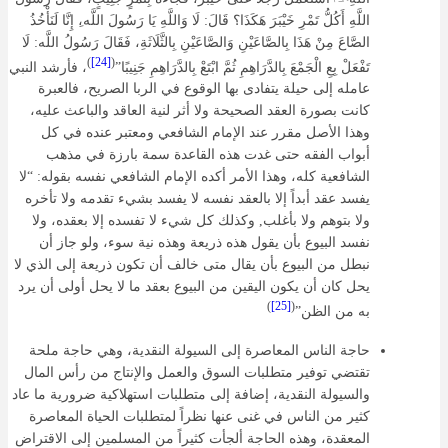
اللَّهِ أَكُلُّ تَمْرِ خَيْبَرَ هَكَذَا؟ قَالَ: لَا وَاللَّهِ يَا رَسُولَ اللَّه،ِ إِنَّا لَنَأْخُذُ
الصَّاعَ مِنْ هَذَا بِالصَّاعَيْنِ وَالصَّاعَيْنِ بِالثَّلَاثَةِ، فَقَالَ رَسُولُ اللَّه: لَا
)
[24]
(
تَفْعَلْ بِعِ الْجَمْعَ بِالدَّرَاهِمِ ثُمَّ ابْتَعْ بِالدَّرَاهِمِ جَنِيبًا”
، فأرشد النبي
عامله إلى حيلة يتفادى بها الوقوع في الربا الصريح، فالعبرة
كانت بصورة العقد الصحيحة ولا أثر لنية العاقد والباعث عليه،
وهذا الأصل مقرر عند الإمام الشافعي ومعتبر عنده في كل
أبواب الفقه حتى غدت هذه القاعدة سمة بارزة في مذهب
الشافعية كله، وهذا الأمر أكده الإمام الشافعي نفسه بقوله: “لا
يفسد عقد أبداً إلا بالعقد نفسه لا يفسد بشيء تقدمه ولا تأخره
ولا بتوهم ولا بأغلب, وكذلك كل شيء لا تفسده إلا بعقده، ولا
نفسد البيوع بأن يقول هذه ذريعة وهذه نية سوء، ولو جاز أن
نبطل من البيوع بأن يقال متى خالف أن تكون ذريعة إلى الذي لا
يحل كان أن يكون اليقين من البيوع بعقد ما لا يحل أولى أن يرد
)
[25]
(
به من الظن”
حاجة الناس المعاصرة إلى السيولة النقدية، وهي حاجة ملحة
تقتضي توفير متطلبات السوق والعمل والإنتاج من رأس المال
والسيولة النقدية، إضافة إلى متطلبات استهلاكية ضرورية ما عاد
كثير من الناس في غنى عنها نظراً لمتطلبات الحياة المعاصرة
المعقدة، وهذه الحاجة ألجأت كثيراً من المسلمين إلى الاقتراض