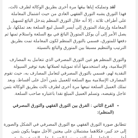
لقد
وتمليكه إياها بيعَها مرة أخرى بطريق الوكالة لطرف ثالث،
فهذا التورق يشبه التورق الفقهي العادي من حيث اشتمال المعاملة
على أطراف ثلاثة ، إلا أنه خلال التورق المنظم يتدخل البائع لتسهيل
المعاملة وإرشاد المتورق إلى أيسر السبل لبيع السلعة بعد تملكها، بل
يصل الأمر إلى أن يوكل المتورقُ البائعَ في بيع السلعة واستلام ثمنها ثم
دفعها للمتورق، فسمي بالتورق المنظم لكون المعاملة تمت بطريق
الترتيب والتنظيم مسبقا بين المتورق والبائع بالنسيئة.
والتورق المنظم هو عين التورق المصرفي الذي تتعامل به المصارف
الإسلامية، وقد استخدمتها أداة تمويلية لعملائها بغية توفير السيولة
النقدية لهم، فسمي بالتورق المصرفي لتعامل المصارف به، حيث تقوم
المصارف الإسلامية ببيع السلعة للعميل بثمن آجل على أقساط، وبعد
تملك العميل السلعة تبيعها مرة أخرى لطرف ثالث بطريق الوكالة بثمن
عاجل وتقبضه، وتسلم العميل المبلغ نقدا باعتباره صاحب السلعة.
الفرع الثاني : الفرق بين التورق الفقهي والتورق المصرفي
(المنظم):
تتطابق صورة التورق الفقهي مع التورق المصرفي في الشكل والصورة
إلى حد كبير، فكلاهما مشتملان على بيعتين الآجل منهما يكون بثمن
أعلى من العاجل، وأن القصد منهما الحصول على النقد عن طريق