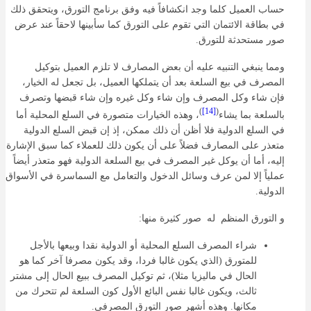
حساب العميل كلما وجد انكشافاً فيه وفق برنامج التورق، ويتحقق ذلك
في بطاقة الائتمان التي تقوم على التورق كما سأبينها لاحقاً عند عرض
صور مستحدثة للتورق.
ومما ينبغي التنبيه عليه أن بعض المصارف لا تلزم العميل بتوكيل
المصرف في بيع السلعة بعد أن يتملكها العميل، بل تجعل له الخيار،
فإن شاء وكل المصرف وإن شاء وكل غيره وإن شاء قبضها وتصرف
)
[14]
(
بالسلعة بما يشاء
، وهذه الخيارات متصورة في السلع المحلية أما
في السلع الدولية فلا أظن أن ذلك ممكن، إذ إن قبض السلع الدولية
متعذر على المصارف فضلاً على أن يكون ذلك للعملاء كما سبق الإشارة
إليه، أما أن يوكل غير المصرف في بيع السلعة الدولية فهو متعذر أيضاً
عملياً إلا لمن عرف وسائل الدخول والتعامل مع السماسرة في الأسواق
الدولية.
و التورق المنظم له صور كثيرة منها:
شراء المصرف السلع المحلية أو الدولية نقدا وبيعها بالأجل
للمتورق (الذي يكون غالبا فردا، وقد يكون مصرفا آخر كما هو
الحال في ماليزيا مثلا)، ثم توكيل المصرف ببيع الحال إلى مشتر
ثالث، ويكون غالبا نفس البائع الأول كون السلعة لم تتحرك من
مكانها. وهذه أشهر صور التورق المصرفي.