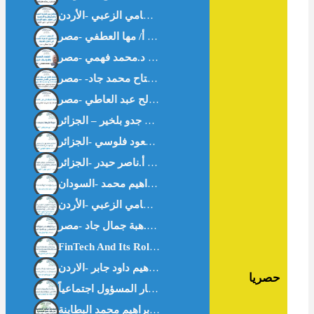
اقتصاد المعرفة والدراسات البينية – د.محمد فهمي -مصر-
حصريا