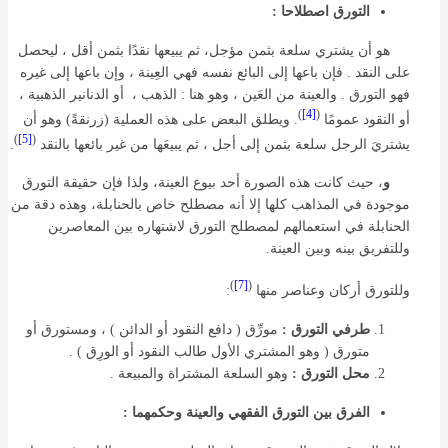
التورق اصطلاحا :
هو أن يشتري سلعة بثمن مؤجل، ثم يبيعها نقدًا بثمن أقل ، ليحصل
على النقد . فإن باعها إلى البائع نفسه فهي العِينة
، وإن باعها إلى غيره
فهو التورق . والعينة من العَين ، وهو هنا : الذهب ، أو الدنانير الذهبية ،
)
[4]
(
أو النقود عمومًا
. ويطلق البعض على هذه العملية (زرنقةً) وهو أن
)
[5]
(
يشتريَ الرجل سلعة بثمن إلى أجل ، ثم يبيعَها من غير بائعها بالنقد
.
و
، حيث كانت هذه الصورة أحد بيوع العينة، ولذا فإن حقيقة التورق
موجودة في المذاهب كلها إلا أنه مصطلح خاص بالحنابلة، وهذه دقة من
الحنابلة في استعمالهم لمصطلح التورق لاشتهاره بين المعاصرين
وللتفريق بينه وبين العينة.
)
[7]
(
وللتورق أركان وعناصر منها
:
طرفي التورق :
مورِّق ( دافع النقود أو الدائن ) ، ومستورق أو
متورق ( وهو المشتري الأول طالب النقود أو الورِق ) .
محل التورق :
وهو السلعة المشتراة والمبيعة .
الفرق بين التورق الفقهي والعينة وحكمهما :