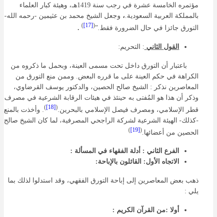
مؤتمره الخامسة عشرة في رجب سنة 1419هـ، وهيئة كبار العلماء
بالمملكة العربية السعودية.
،
وجعل الشيخ محمد بن عثيمين -رحمه الله-
)
[17]
(
التورق جائزا في حال الضرورة فقط.”
.
القول الثاني
: التحريم:
باعتبار أن التورق داخل تحت مسمى العينة، وبحمل ما ذكروه من
الكراهة في حكم العينة على ما قرره البعض. وممن منع التورق من
المعاصرين نذكر : الشيخ صالح الحصين، والدكتور يوسف القرضاوي،
وذكر أن هذا هو المُفتى به حينئذ في هيئات الرقابة الشرعية في مصرف
)
[18]
(
قطر الإسلامي، ومصرف فيصل الإسلامي بالبحرين.
. وأخذت بالمنع
-كذلك- الهيئة الشرعية لشركة الراجحي المصرفية، لما كان الشيخ صالح
)
[19]
(
الحصين من أعضائها.
الفرع الثاني : أدلة الفقهاء في المسألة :
الاتجاه الأول: القائلون بالإباحة:
ذهب بعض المعاصرين إلى إباحة التورق الفقهي، وقد استدلوا لذلك بما
يلي :
أولا :من القرآن الكريم :