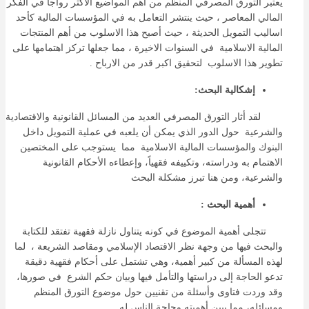
يعتبر التورق المصرفي المنظم من أهم المواضيع الاكثر رواجا في الفكر
المالي المعاصر ، حيث ينتشر التعامل به في المؤسسات المالية كأحد
اساليب التمويل الحديثة ، حيث أصبح هذا الاسلوب من أهم المنتجات
المالية الاسلامية في السنوات الاخيرة ، مما جعلها تركز اهتمامها على
تطوير هذا الاسلوب لتحقيق اكبر قدر من الارباح .
إشكالية البحث:
لقد أثار التورق المصرفي العديد من المسائل القانونية والاقتصادية
والشرعية حول الدور الذي يمكن أن يلعبه في عملية التمويل داخل
البنوك والمؤسسات المالية الاسلامية مما يستوجب على المختصين
الاهتمام به ودراسته، وتكييفه فقهياً، وإعطاءه الأحكام القانونية
والشرعية، ومن هنا تبرز مشكلة البحث
أهمية البحث :
تتجلى أهمية الموضوع في كونه يتناول نازلة فقهية تفتقد للكتابة
والبحث فيها من وجهة نظر الاقتصاد الإسلامي ومقاصد الشريعة ، لما
لهذه المسألة من كبير أهمية، وهي تشتمل على أحكام فقهية دقيقة
تدعو الحاجة إلى دراستها والتأمل فيها وبيان حكم الشرع في صورها،
وقد وردت فتاوى وأسئلة من تقنيين حول موضوع التورق المنظم
ومسائله، مما يبين أهميته وحاجة الناس له .