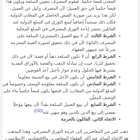
المعدن قبضاً حكمياً، فيقوم المصرف بتعيين السلعة ويكون هذا
قبضاً حكمياً في حق العميل؛ لأن المصرف وكيل عن العميل،
لكن هذا يزيد من صورية القبض الحاصل في المعادن الدولية،
فكان ذلك مستنداً إضافياً لمنع التورق في السلع الدولية عند
القائلين بحصر إباحة التورق المصرفي في السلع المحلية.
الشرط الثالث
: أن لا يبيع العميل (المشتري) السلعة على
المصرف (البائع)؛ لأن في ذلك تحقيق لصورة العينة المحرمة
شرعاً عند جمهور الفقهاء.
الشرط الرابع
: أن لا تكون السلعة ذهباً أو فضة؛ لأن في ذلك
تحقيق للربا، حيث إن مبادلة الذهب والفضة بالأوراق النقدية
يشترط فيها الحلول وعدم جواز تأجيل أحد العوضين.
الشرط الخامس
: أن يكون الأجل في بيع النسيئة معلوماً.
الشرط السادس
: أن تكون السلعة معلومة الوصف وخصوصاً في
السلع الدولية من المعادن؛ لأن قبضها يكون قبضاً حكمياً بناء على
الوصف المعيِّن.
الشرط السابع
: أن يبيع العميل السلعة نقداً؛ لأن بيعها مؤجلاً
)
[32]
(
يفضي إلى بيع الدين بالدين وهو منهي عنه
.
الاتجاه الثاني: القائلون بالحرمة
ذهب كثير من المعاصرين إلى حرمة التورق المصرفي، وهذا المذهب
هو الاتجاه السائد عند أكثر الفقهاء المعاصرين والاقتصاديين الإسلاميين،