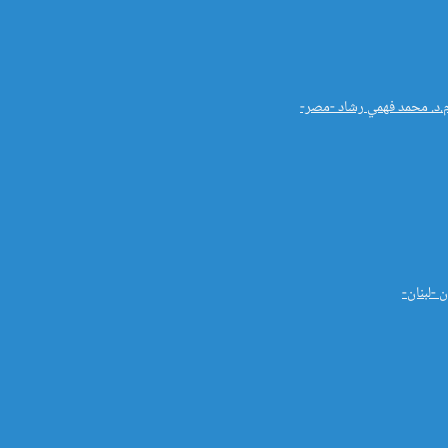
م.د. محمد فهمي رشاد -مصر-
 -لبنان-