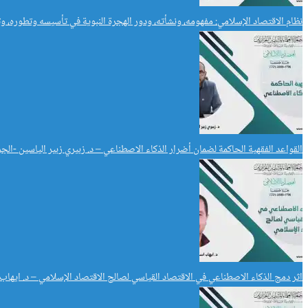
نظام الاقتصاد الإسلامي: مفهومه، ونشأته، ودور الهجرة النبوية في تأسيسه وتطوره، وتط
القواعد الفقهية الحاكمة لضمان أضرار الذكاء الاصطناعي – د. زبيري زبير الياسين -الجز
اثر دمج الذكاء الاصطناعي في الاقتصاد القياسي لصالح الاقتصاد الإسلامي – د. ايها