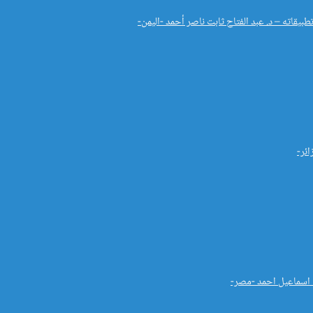
بيقاته – د. عبد الفتاح ثابت ناصر أحمد -اليمن-
ائر-
ب اسماعيل احمد -مصر-