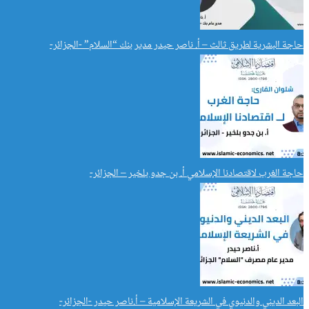
حاجة البشرية لطريق ثالث – أ. ناصر حيدر مدير بنك “السلام” -الجزائر-
حاجة الغرب لاقتصادنا الإسلامي أ. بن جدو بلخير – الجزائر-
البعد الديني والدنيوي في الشريعة الإسلامية – أ.ناصر حيدر -الجزائر-