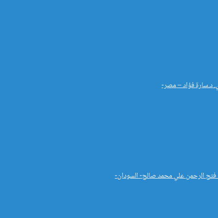
. د.سارة فؤاد – مصر-
د. فتح الرحمن علي محمد صالح- السودان-