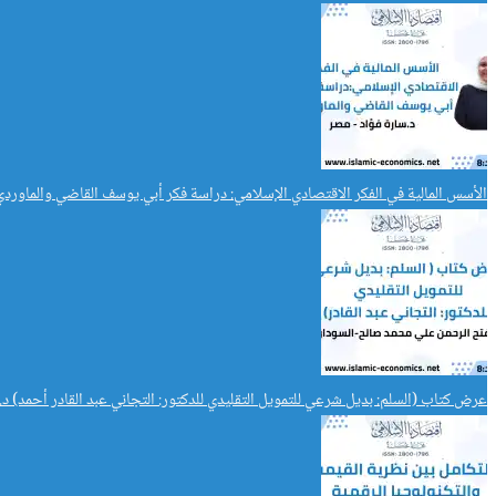
الأسس المالية في الفكر الاقتصادي الإسلامي: دراسة فكر أبي يوسف القاضي والماوردي
عرض كتاب (السلم: بديل شرعي للتمويل التقليدي للدكتور: التجاني عبد القادر أحمد) 