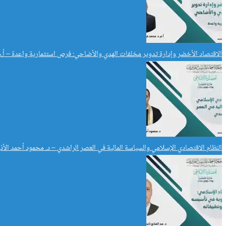
الاقتصاد الأخضر وإدارة تدوير مخلفات الهدي والأضاحي: فرص استثمارية واعدة – أ.
النظام الاقتصادي الإسلامي والسياسة المالية في العصر الراشدي – د. محمود أحمد الأذن