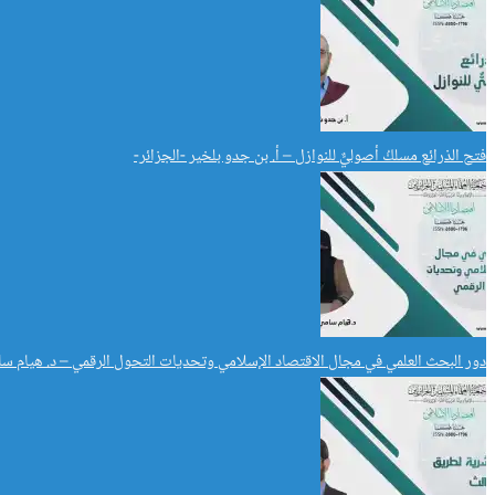
فتح الذرائع مسلكُ أصوليٌّ للنوازل – أ. بن جدو بلخير -الجزائر-
دور البحث العلمي في مجال الاقتصاد الإسلامي وتحديات التحول الرقمي – د. هيام سا