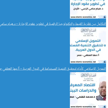
التكامل بين نظرية القيمة والتكنولوجيا الرقمية في تطوير عقود الإجارة – د.هيام سامي
التمويل الإسلامي كأداه لتحقيق التنمية المستدامة في الدول العربية – أ/ مها العطفي -