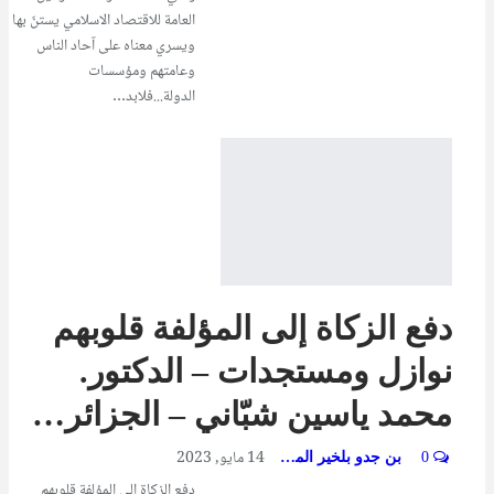
العامة للاقتصاد الاسلامي يستنّ بها
ويسري معناه على آحاد الناس
وعامتهم ومؤسسات
الدولة...فلابد…
دفع الزكاة إلى المؤلفة قلوبهم
نوازل ومستجدات – الدكتور.
محمد ياسين شبّاني – الجزائر…
14 مايو, 2023
0
بن جدو بلخير المشرف العام
دفع الزكاة إلى المؤلفة قلوبهم