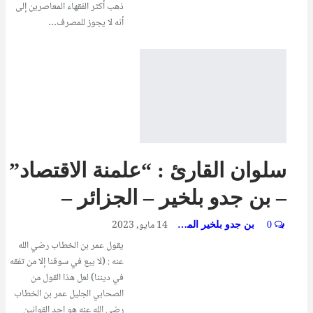
ذهب أكثر الفقهاء المعاصرين إلى
أنه لا يجوز للمصرف…
سلوان القارئ : “علمنة الاقتصاد”
– بن جدو بلخير – الجزائر –
14 مايو, 2023
0
بن جدو بلخير المشرف العام
يقول عمر بن الخطاب رضي الله
عنه : (لا يبع في سوقنا إلا من تفقه
في ديننا) لعل هذا القول من
الصحابي الجليل عمر بن الخطاب
رضي الله عنه هو احد القوانين