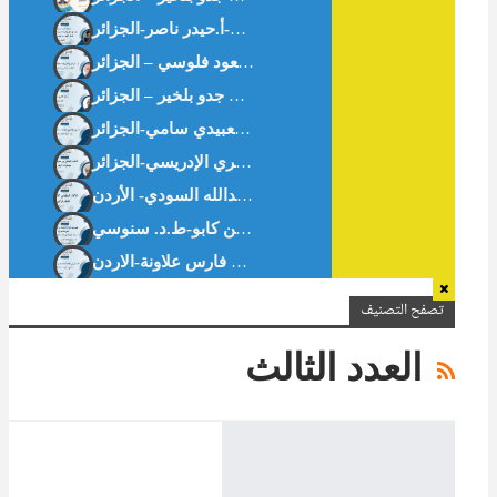
ثبت الرسائل والأطروحات الجامعية الجزائرية في الاقتصاد الإسلامي والمالية الإسلامية.د. مسعود فلوسي – الجزائر
الافتتاحية : سُلوان القارئ : يدًا بيد . أ. بن جدو بلخير – الجزائر
تقييم دور النوافذ الإسلامية في البنوك التجارية العمومية الجزائرية-د. مناد خديجة-ط.د. بن كابو-ط.د. سنوسي
تصفح التصنيف
العدد الثالث