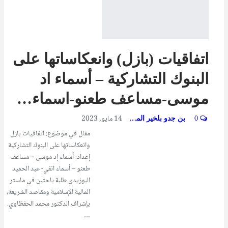
اتفاقيات (بازل) وانعكاساتها على
البنوك التشاركية – أسماء اد
موسى-مساعف طعنو-اسماء…
14 مايو, 2023
0
بن جدو بلخير المشرف العام
مقال في موضوع: اتفاقيات بازل
وانعكاساتها على البنوك التشاركية
إعداد: أسماء إد موسى – مساعف
طعنو – أسماء انفي- عبد الحميد
البوزيدي طلبة باحثين في ماستر
المالية الإسلامية ومقاصد الشريعة،
بإشراف الدكتور محمد الحفظاوي.
…