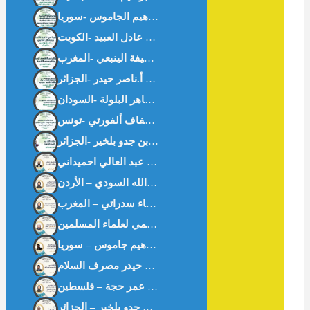
سلوان القارئ: الأصل الإباحة – أ.بن جدو بلخير -الجزائر-
التورق المصرفي المنظم دراسة فقهية مقاصدية أ: عبد العالي احميداني
تكامل تقنية البلوكشين مع عمليات التدقيق الشرعي في عصر التكنولوجيا المتقدمة نبيله فارس علاونه / وجدان عبدالله السودي – الأردن
خواطر اقتصادية من “شعب عامر” في موسم الحج الأكبر الأستاذ ناصر حيدر مصرف السلام