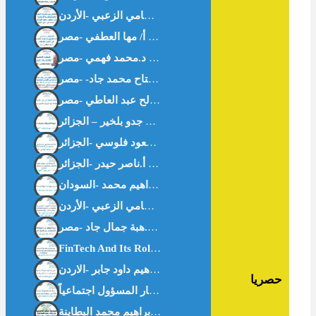
اقتصاد المعرفة والدراسات البينية – د.محمد فهمي -مصر-
حصريا