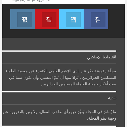
على غيرها من الشرائع هو…
تابعنا على فيسبوك
تابعنا على تويتر
Join us on Youtube
تابعنا عل
اقتصادنا الإسلامي
مجلّة رقمية تصدُر عن نادي الرّقيم العلمي المُتفرع عن جمعية العلماء
المسلمين الجزائريين ، يُرادُ منها أن تُتمّ المسير، وأن تكون سببا في
بعث أفكار جمعية العلماء المسلمين الجزائريين .
تنويه
ما يُنشَرُ في المجلة يُعبِّرُ عن رأي صاحب المقال، ولا يعبر بالضرورة عن
وجهة نظر المجلة
.