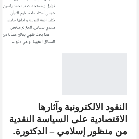
نوازل و مستجدات د. محمد ياسين
شبّاني أستاذ مادة علوم القرآن
بكلية اللغة العربية و آدابها جامعة
سيدي بلعباس. الجزائر ملخص
هذا بحث فقهي يعالج مسألة من
المسائل الفقهية، و هي دفع…
النقود الالكترونية وآثارها
الاقتصادية على السياسة النقدية
من منظور إسلامي – الدكتورة.