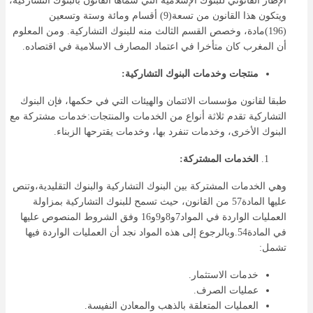
الإطار القانوني للبنوك الإسلامية التي سماها القانون بالبنوك التشاركية،
ويتكون هذا القانون من تسعة(9) أقسام ومائة وستة وتسعين
(196)مادة، وخصص القسم الثالث منه للبنوك التشاركية. ومن المعلوم
أن المغرب كان متأخرا في اعتماد المصارف الاسلامية في اقتصاده.
منتجات وخدمات البنوك التشاركية:
طبقا لقانون مؤسسات الائتمان والهيئات التي في حكمها، فإن البنوك
التشاركية تقدم ثلاثة أنواع من الخدمات والمنتجات:خدمات مشتركة مع
البنوك الأخرى، وخدمات تنفرد بها، وخدمات يقترحها الزبناء.
الخدمات المشتركة:
وهي الخدمات المشتركة بين البنوك التشاركية والبنوك التقليدية،وتنص
عليها المادة57 من القانون، حيث تسمح للبنوك التشاركية بمزاولة
العمليات الواردة في المواد7و8و9و16 وفق الشروط المنصوص عليها
في المادة54.وبالرجوع إلى هذه المواد نجد أن العمليات الواردة فيها
تشمل:
خدمات الاستثمار.
عمليات الصرف.
العمليات المتعلقة بالذهب والمعادن النفيسة.