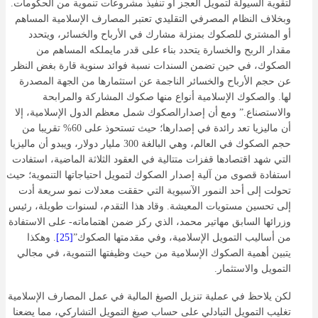
لتقوية السيولة لتمويل العجز أو تنفيذ مشروعات تنموية من الحكومات.
وبخلاف النظام المصرفي التقليدي تعتبر المصارف الإسلامية المساهم
أو المشتري للصكوك بمنزلة مشارك في الأرباح والخسائر، ويتحدد
مقدار الربح والخسارة يتحدد بناء على قدر مايملكه المساهم من
الصكوك، في حين تضمن السندات نسبة فوائد سنوية قارة بغض النظر
عن حجم الأرباح والخسائر الناجمة عن استثمارها من الجهة المصدرة
لها. والصكوك الإسلامية أنواع منها صكوك المشاركة والمرابحة
والاستصناع.” ومع أن إصدارالصكوك شمل معظم الدول الإسلامية، إلا
أن ماليزيا تعد رائدة في إصدارها؛ حيث تستحوذ على 60% تقريبا من
حجم الصكوك في العالم، وهي البالغة 300 مليار دولار، ويبدو أن ماليزيا
التي شهد اقتصادها قفزات متتالية في العقود الثلاثة الماضية، استفادت
استفادة قصوى من آلية إصدار الصكوك لتمويل احتياجاتها التنموية؛ حيث
تحولت إلى أحد النمور الآسيوية التي حققت معدلات نمو سريعة أدت
إلى تحسين مستويات المعيشة. وقاد هذا التقدم، لسنوات طويلة، رئيس
وزرائها السابق مهاتير محمد، الذي ركز ضمن اهتماماته- على الاستفادة
من أساليب التمويل الإسلامية، وفي مقدمتها الصكوك”
[25]
. وهكذا
يتبين أهمية الصكوك الإسلامية من حيث وظيفتها التنموية، في مجالي
التمويل والاستثمار.
لكن يلاحظ في عملية تنزيل الصيغ المالية في عمل المصارف الإسلامية
تغليب التمويل التبادلي على حساب صيغ التمويل التشاركي، مما يضعنا