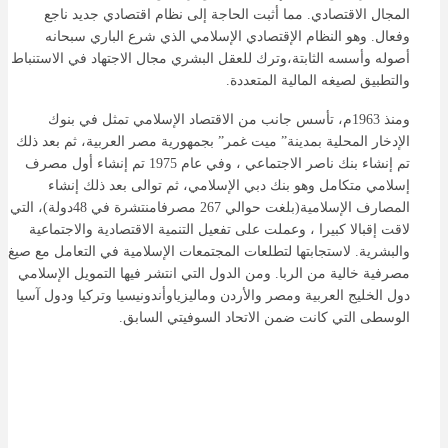
المجال الاقتصادي. مما أثبت الحاجة إلى نظام اقتصادي جديد ناجع
وفعال. وهو النظام الإقتصادي الإسلامي الذي شرع الباري سبحانه
أصوله وأسسه الثابتة،وترك للعقل البشري مجال الاجتهاد في الاستنباط
والتطبيق لصيغه المالية المتعددة.
ومنذ 1963م، تأسس جانب من الاقتصاد الإسلامي تمثل في بنوك
الإدخار المحلية بمدينة” ميت غمر” بجمهورية مصر العربية، ثم بعد ذلك
تم إنشاء بنك ناصر الاجتماعي ، وفي عام 1975 تم إنشاء أول مصرف
إسلامي متكامل وهو بنك دبي الإسلامي، ثم توالى بعد ذلك إنشاء
المصارف الإسلامية(بلغت حوالي 267 مصرفامنتشرة في 48دولة)، التي
لاقت إقبالا كبيرا ، وعملت على تفعيل التنمية الاقتصادية والاجتماعية
والبشرية. لاستجابتها لتطلعات المجتمعات الإسلامية في التعامل مع صيغ
مصرفية خالية من الربا. ومن الدول التي انتشر فيها التمويل الإسلامي
دول الخليج العربية ومصر والأردن وماليزياوأندونيسيا وتركيا ودول آسيا
الوسطى التي كانت ضمن الاتحاد السوفيتي السابق.