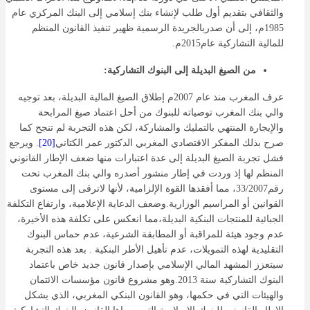
والثقافي بتقديم أول طلب لإنشاء بنك إسلامي إلى البنك المركزي عام
1985م، إلى أن صدربالجريدة الرسمية ظهير تنفيذ القانون المنظم
للمالية التشاركية عام2015م.
من الصيغ البديلة إلى البنوك التشاركية:
عرف المغرب منذ عام 2007م إطلاق الصيغ المالية البديلة، بعد توجيه
والي بنك المغرب توصياته للبنوك من أحل اعتماد صيغ المرابحة
والإيجارة المنتهي بالتمليك والمشاركة، لكن هذه التجربة لم تنجح كما
صرح بذلك المفكر الاقتصادي المغربي الدكتور عمر الكتاني
[20]
. ويرجع
فشل تجربة الصيغ البديلة إلى عدة اعتبارات منها ضعف الإطار القانوني
المنظم لها إذ وردت في إطار منشور أصدره والي بنك المغرب تحت
رقم33/2007، مما أفقدها القوة الإلزامية، لأنها لاترقى إلى مستوى
القوانين أو المراسيم الوزارية.وضعف الدعاية الإعلامية، وارتفاع التكلفة
الجبائية للمنتجات البنكية البديلة،مما انعكس على تكلفة هذه الأخيرة،
عدم وجود هيئة للمراقبة أو المطابقة الشرعية، عدم حماس البنوك
التقليدية لهذه التمويلات، عدم تأهيل الأطر البنكية . بعد هذه التجربة
سيتعزز المشهد المالي الإسلامي بإصدار قانون جديد خاص باعتماد
البنوك التشاركية سنة 2013.وهو مشروع قانون مؤسسات الائتمان
والهيئات التي في حكمها، وهو القانون البنكي المغربي، الذي يشكل