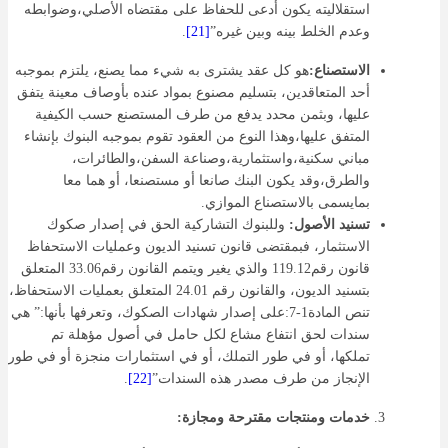
استقلاليته يكون أدعى للحفاظ على مقتضاه الأصلي،وضوابطه
وعدم الخلط بينه وبين غيره”
[21]
.
الاستصناع:
هو كل عقد يشترى به شيء مما يصنع، يلتزم بموجبه
أحد المتعاقدين، بتسليم مصنوع بمواد عنده بأوصاف معينة يتفق
عليها، وبثمن محدد يدفع من طرف المستصنع حسب الكيفية
المتفق عليها،وهذا النوع من العقود تقوم بموجبه البنوك بإنشاء
مباني سكنية،واستثمارية،وصناعة السفن،والطائرات،
والطرق،وقد يكون البنك صانعا أو مستصنعا، أو هما معا
بمايسمى بالاستصناع الموازي.
تسنيد الأصول:
وللبنوك التشاركية الحق في إصدار صكوك
الاستثمار، فبمقتضى قانون تسنيد الديون وعمليات الاستحفاظ
قانون رقم119.12 والذي يغير ويتمم القانون رقم33.06 المتعلق
بتسنيد الديون، والقانون رقم 24.01 المتعلق بعمليات الاستحفاظ،
تنص المادة1-7:على إصدار شهادات الصكوك، وتعرفها بأنها:” هي
سندات لحق انتفاع مشاع لكل حامل في أصول مؤهلة تم
تملكها، أو في طور التملك، أو في استثمارات منجزة أو في طور
الإنجاز من طرف مصدر هذه السندات”
[22]
.
خدمات ومنتجات مقترحة ومجازة: