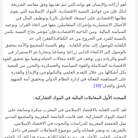
أهم أركانه،والإنسان هو نواته،التي تتم تغذيتها وفق مقاصد الشريعة.
لذلك فإن من عوامل التنمية الاقتصادية، البنوك الإسلامية التي يقوم
نظامها الاقتصادي على استبعاد التعامل بالربا،وتوظيف المال في
الأعمال الاستثمارية،وإشراك المتعاملين معها في اتخاذ القرار، وتوجيه
السياسة المالية. ومن الناحية الاقتصادية،فإن”مؤشر نجاح التنمية يكمن
بالنسبة للفرد،في الخروح من حد الكفاف(الفقر) إلى حد
الكفاية،للوصول إلى تمام الكفاية…وهو بالنسبة للمجتمع والأمة،يتحقق
بالوصول إلى الاكتفاء الذاتي زراعيا وصناعيا وتجاريا،ثم الاستمرار في
النمو والزيادة دون توقف في كافة مجالات الحياة،وتقنيا،مع تحقيق القوة
الاقتصادية المتكاملة والقوة السياسية والعسكرية،والتحرر من التبعية
بكل أشكالها من خلال التقدم العلمي والتكنولوجي،والإبداع والقدرة
على المساهمة الفعالة في إدارة النظام الدولي وتحقيق أمة الشهود
بالحق والعدل”
[19]
.
المبحث الأول:المعاملات المالية في البنوك التشاركية:
لقد كانت العناية بالاقتصاد الإسلامي في المغرب مبكرة وسابقة على
اعتماد البنوك التشاركية، فقد قامت الجامعة المغربية والمجتمع المدني
مثل الجمعية المغربية للدراسات والبحوث في الاقتصاد الإسلامي،
بالتعريف به ونشر قضاياه،وأثير موضوع المعاملات المصرفي داخل
المجلس العلمي الأعلى في دورته لعام1402هـ،وتوج هذا الحراك العلمي