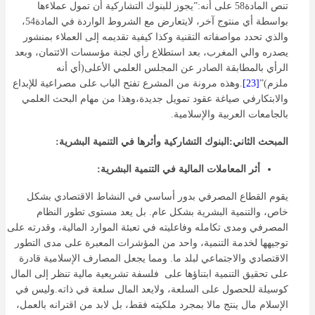
تنص المادة58 على أنه:”يجوز للبنوك التشاركية أن تمول عملاءها
بواسطة أي منتوج آخر، لايتعارض مع الشروط الواردة في المادة54،
والذي تحدد مواصفاته التقنية وكذا كيفية تقديمه إلى العملاء بمنشور
يصدره والي المغرب، بعد استطلاع رأي لجنة مؤسسات الائتمان، وبعد
الرأي بالمطابقة الصادر عن المجلس العلمي الأعلى(أي أنه
ملزم)”
[23]
.وهذه مرونة من المشرع تفتح الباب على مصراعية للإبداع
والابتكارفي صياغة عقود تمويل جديدة،وهذا من مهام البحث العلمي
بالجامعات العربية والإسلامية.
المبحث الثاني:البنوك التشاركية وأثرها في التنمية البشرية:
أثر المعاملات المالية في التنمية البشرية:
يقوم القطاع المصرفي بدور أساسي في النشاط الاقتصادي بشكل
خاص، والتنمية البشرية بشكل عام. بل يعد مستوى تطور النظام
المصرفي ومدى تكامله وفاعليته في تعبئة الموارد المالية، وقدرته على
توجيهها لخدمة التنمية، واحد من المؤشرات المعبرة على مدى التطور
الاقتصادي والاجتماعي لبلد ما. ومما يجعل المصارف الإسلامية قادرة
على تحقيق التنمية ابتناؤها على فلسفة تشريعية مالية تنظر إلى المال
كوسيلة للحصول على السلعة، ولايعد المال سلعة في ذاته.وليس في
الإسلام مال ينتج مالا بمجرد ملكيته فقط، بل لابد من اقترانه بالعمل،