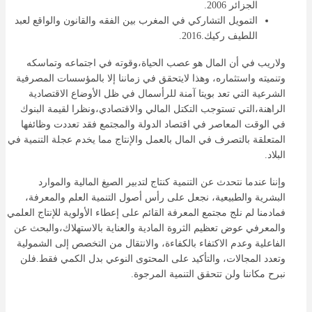
الجزائر 2006.
التمويل التشاركي في المغرب بين الفقه والقانون والواقع لعبد
اللطيف ركيك.2016.
ولاريب في أن المال هو عصب الحياة،وقوته في اجتماعه وتماسكه
وتنميته واستثماره، وهذا لايتحقق في زماننا إلا بالمؤسسات المصرفية
الشرعية التي تعد بويتا آمنة للرأسمال في ظل الأوضاع الاقتصادية
الراهنة،التي تستوجب التكتل المالي والاقتصادي،ونظرا لقيمة البنوك
في الوقت المعاصر في اقتصاد الدولة والمجتمع فقد تعددت وظائفها
المتعلقة بالتصرف في المال بالعمل والإنتاج مما يخدم عجلة التنمية في
البلاد.
وإننا عندما نتحدث عن التنمية كنتاج لتدبير الصيغ المالية والموارد
البشرية والطبيعية، نجعل على رأس أصول التنمية العلم والمعرفة،
فمادمنا لم نلج مجتمع المعرفة القائم على إعطاء الأولوية للإنتاج العلمي
والمعرفي عوض تعظيم الثروة المادية والعناية بالاستهلاك،والبحث عن
الفاعلية وعدم الاكتفاء بالكفاءة، والانتقال من التخصص إلى الشمولية
وتعدد المجالات، والتأكيد على المحتوى النوعي بدل الكمي فقط.فلن
نبرح مكاننا ولن تتحقق التنمية المرجوة.