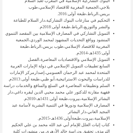
البنوك التشاركية الإسلامية في المغرب لعبد السلام
بلاجي،الجمعية المغربية للاقتصاد الإسلامي،طوب
بريس،الرباط،طبعة أولى:2016.
التحكيم في منازعات البنوك التشاركية،دار السلام للطباعة
والنشر والتوزيع،الرباط،طبعة أولى:2018م.
التمويل التشاركي في المصارف الإسلامية بين المقصد التنموي
المنشود وواقع التحديات المشهود لمحمد الوردي،الجمعية
المغربية للاقتصاد الإسلامي،طوب بريس،الرباط،طبعة
أولى:1435هـ-2014م.
التمويل الإسلامي والاقتصاديات المعاصرة،الفصل
السابع:تطبيقات التمويل الإسلامي في دولة الإمارات العربية
المتحدة لمحمد عبد الرحمان العسومي،إصدارمركز الإمارات
للدراسات والبحوث الاستراتيجية،أبو ظبي،طبعة أولى:2013م.
السلم وتطبيقاته المعاصرة في السلع والمنافع والخدمات دراسة
فقهية مقارنة للدكتور علي محمد محيي الدين لبقره داغي،دار
البشائر الإسلامية،بيروت،طبعة أولى:1431هـ-2010م.
المصارف الإسلامية ودورها في التنمية البشرية لأسامة عبد
المجيد العاني،دار البشائر
الإسلامية،بيروت،طبعةأولى:1436هـ-2015م.
كتاب إثبات العلل:للإمام أبي عبد الله محمد بن علي الحكيم
الترمذي، تحقيق ودراسة خالد الأزهري.من منشورات كلية