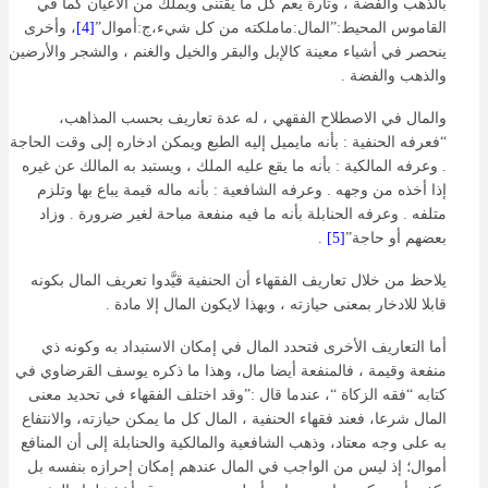
بالذهب والفضة ، وتارة يعم كل ما يقتنى ويملك من الأعيان كما في
القاموس المحيط:”المال:ماملكته من كل شيء،ج:أموال”
[4]
، وأخرى
ينحصر في أشياء معينة كالإبل والبقر والخيل والغنم ، والشجر والأرضين
والذهب والفضة .
والمال في الاصطلاح الفقهي ، له عدة تعاريف بحسب المذاهب،
“فعرفه الحنفية : بأنه مايميل إليه الطبع ويمكن ادخاره إلى وقت الحاجة
. وعرفه المالكية : بأنه ما يقع عليه الملك ، ويستبد به المالك عن غيره
إذا أخذه من وجهه . وعرفه الشافعية : بأنه ماله قيمة يباع بها وتلزم
متلفه . وعرفه الحنابلة بأنه ما فيه منفعة مباحة لغير ضرورة . وزاد
بعضهم أو حاجة”
[5]
.
يلاحظ من خلال تعاريف الفقهاء أن الحنفية قيَّدوا تعريف المال بكونه
قابلا للادخار بمعنى حيازته ، وبهذا لايكون المال إلا مادة .
أما التعاريف الأخرى فتحدد المال في إمكان الاستبداد به وكونه ذي
منفعة وقيمة ، فالمنفعة أيضا مال، وهذا ما ذكره يوسف القرضاوي في
كتابه “فقه الزكاة “، عندما قال :”وقد اختلف الفقهاء في تحديد معنى
المال شرعا، فعند فقهاء الحنفية ، المال كل ما يمكن حيازته، والانتفاع
به على وجه معتاد، وذهب الشافعية والمالكية والحنابلة إلى أن المنافع
أموال؛ إذ ليس من الواجب في المال عندهم إمكان إحرازه بنفسه بل