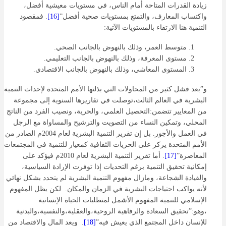
زيادة القدرات المتاحة أمام الناس، في مستويات معيشية أفضل،
واكتساب المعارف، والتمتع بمستويات صحية أفضل”
[16]
. فمقصود
التنمية هنا الارتقاء بالمستويات الآتية:
متوسط العمر، وذلك بالنهوض بالجانب الصحي.
مستوى المعرفة، وذلك بالنهوض بالجانب التعليمي.
المستوى المعاشي، وذلك بالنهوض بالجانب الاقتصادي.
و”بعد فشل كثير من المحاولات التي بذلتها الأمم المتحدة لإحداث التنمية
البشرية في العالم الثالث،توصلت في تقاريرها السنوية إلى مجموعة
من المعايير تتضمن:التحصيل العلمي، والحرية، ونصيب الفرد من الناتج
المحلي، وتمكين النساء من التصويت والترشيح والمساواة مع الرجل
في العمل والأجور. بل إن تقرير التنمية البشرية لعام 2004م الصادر من
الأمم المتحدة يركز على الحريات الثقافية كمعيار للتنمية في المجتمعات
المعاصرة”
[17]
. أما تقرير التنمية البشرية لعام 2010م فيؤكد على
إمكانية تحقيق التنمية برغم التحديات إذا توفرت الإرادة السياسية،
والقيادة الشجاعة، ومازال مفهوم التنمية البشرية لم يتحدد بشكل نهائي
لأنه يواكب احتياجات البشرية في الزمان والمكان. لكن يظل المفهوم
الإسلامي للتنمية المفهوم الأشمل لمتطلبات الحياة الإنسانية
،وهو:”تحقيق السعادة والرفاهية الروحية،والعقلية،والنفسية،والبدنية
للإنسان داخل المجتمع الذي يعيش فيه”
[18]
. ويعد المال والاقتصاد من