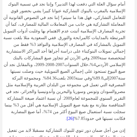
أمام سؤال العلة التي دفعت لهذا التدبير؟ وإننا نجد في تسمية البنوك
الإسلامية بالمغرب بالبنوك التشاركية عنوانا كبيرا يشي بحضور قوي
للتعامل التشاركي، فهل هذا ما سيتم؟ إننا نجد في النصوص القانونية أن
المعاملة التشاركية هي جانب من المعاملات المالية للمصارف، كما أن
تجربة المصارف الإسلامية أثبتت عدم الاهتمام بها وغلبت أدوات التمويل
المرتبطة بالمداينات كالمرابحة والتورق. ففي السعودية مثلا بلغت نسبة
التمويل بالمشاركة في المصارف الإسلامية والنوافذ 3% فقط من
إجمالي تمويلات البنوكبناء على دراسة أجراها أحد المراكز الاستشارية
لمتخصصة سنة2009.وفي الأردن لم تتجاوز صيغ المشاركات بالبنك
الإسلامي الأردني4%،خلال السنوات2007-2008-2009، وبالمقابل نجد أن
صيغ البيوع تستحوذ على إجمالي الصيغ التمويلية حيث وصلت نسبتها
سنة2007إلى89.8%وفي سنة2003 بلغت84.36%. ومجموعة البركة
المصرفية التي تعمل في مجموعة من البلدان العربية والإسلامية مثل
مصروالسودان وتونس وسوريا والبحرين وأندونيسيا والجزائر، نجد في
التقرير السنوي للمجموعة لعام2009: أن نسبة اعتماد صيغة المشاركة
المتناقصة مقارنة مع بقية صيغ التمويل الإسلامية هي أقل من 3% بينما
سجلت نسبة استعمال صيغ البيوع أكثر من 74%، أما صيغ المضاربة
فكانت نسبتها في حدود7.85%
[26]
.
إذن من أجل ضمان دور تنوي للبنوك التشاركية مسقبلا لابد من تفعيل