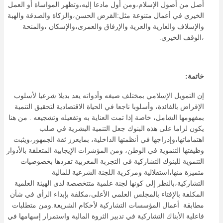
أصل من أصول الإسلام،ومن أول مادعا إليه،وتظهر المواساة أو العمل
الخيري في أعمال متنوعة مثل:القرض الحسن،والزكاة والصدقة والهبة
والإسلاف والعارية والعرية والإرفاق والعمرى،والإسكان ،والمنحة
،الوقف الخيري.
خاتمة:
إن التمويل الإسلامي بمختلف صيغه وأدواته يعد بديلا شرعيا لأسلوب
الإقراض بالفائدة، وأسلوبا ناجعا في الحياة الاقتصادية لتحقيق التنمية
بمفهومها الشامل، خاصة إذا تمت العناية به وتفعيله وتشجيعه . من هنا
يكون لزاما على هذه البنوك جعل التنمية البشرية في صلب
اهتماماتها،وإدراجها في أنظمتها الداخلية، بمايعزز ثقة الجمهور،ويثبت
وظيفتها التنموية في الوطن، ومن المؤشرات الإيجابية المتعلقة بالأدوار
التنموية للبنوك التشاركية في التجربة المغربية تفردها بخصوصيات
متميزة منها،استقلالية ومركزية اللجنة الشرعية للمالية
التشاركية،بالنظر إلى كونها لجنة علمية متتخصصة لدى الهيئة العلمية
المكلفة بالإفتاء بالمجلس العلمي الأعلى،مكلفة بإبداء الرأي في شأن
مطابقة أعمال المؤسسات التشاركية لأحكام الشريعة.ومن متطلبات
فاعلية الأبناك التشاركية في تدبير الثروة المالية واستمرار إسهامها في