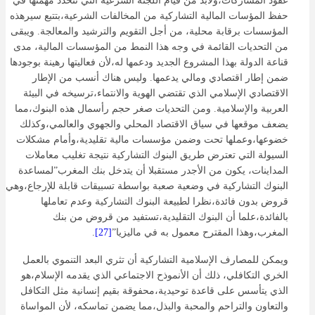
عقود المشاركات،ولابد من قيام اللجنة الشرعية التي تتحدد مهمتها في
حفظ المؤسات المالية التشاركية من المخالفات الشرعية،بتتبع سيرهذه
المؤسسات برقابة محلية، من أجل التقويم والترشيد والمعالجة. ويبقى
من التحديات القائمة في وجه هذا النمط من المؤسسات المالية، مدى
قناعة الدولة بهذا المشروع الجديد ودعمها له،لأن فعاليتها رهينة بوجودها
ضمن إطار اقتصادي ومالي يدعمها. وليس هناك أنسب من الإطار
الاقتصادي الإسلامي الذي تقتضي الهوية والانتماء،ترسيخه في البيئة
العربية والإسلامية. ومن التحديات صغر حجم رأسمال هذه البنوك،مما
يضعف موقعها في سياق الاقتصاد المحلي والجهوي والعالمي،وكذلك
خضوعها،وعملها تحت وضمن مؤسسات مالية تقليدية،وأمام مشكلات
السيولة التي تعترض طريق البنوك التشاركية نتيجة تغليب معاملات
المداينات، يكون من الأجدر مستقبلا أن يتدخل بنك المغرب”لمساعدة
البنوك التشاركية في وضعية صعبة بواسطة تسبيقات قابلة للإرجاع،وهي
قروض بدون فائدة،نظرا لطبيعة البنوك التشاركية وعدم تعاملها
بالفائدة،علما أن البنوك التقليدية،تستفيد من قروض من بنك
المغرب،وهذا المقترح معمول به في ماليزيا”
[27]
.
ويمكن للمصارف الإسلامية التشاركية أن تثري البعد التنموي بالعمل
الخري التكافلي، ذلك أن الأنموذح الاجتماعي الذي يقدمه الإسلام،هو
الذي يتأسس على قاعدة توحيدية،محفوقة بقيم إنسانية مثل التكافل
والتعاون والتراحم والمحبة والبذل،مما يضمن تماسكه، لأن المواساة