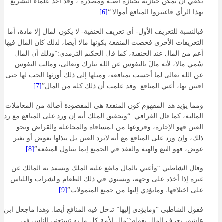
يكفي أن تمكن حيازته بحيازة أصله ومصدره ، وقد أخذ علماء التشريع
بهذا الرأي فاعتبروا المنافع أموالا “
[6]
.
فبالنسبة للتعريف الأول- أي تعريف الحنفية- لا يكون المال إلا مادة، أما
التعريفات الأخرى فخصت المنفعة بكونها مالا أيضا، لذلك كان المال فيها
أعم من المال عند الحنفية، كما قال الحكيم الترمذي:”وذلك أن المال
سُمي مالا، لأنه مالَ بالنفوس عن الله تبارك وتعالى، ومالت النفوس
عن الله تعالى لما أحست بمنافعه، وميلها إلى ذلك أورثها الحب لها حتى
افتتن بها، أعني المنافع. وقد علمت أن ذلك كله من المال”
[7]
ومما يؤيد هذا المفهوم كون المنفعة هي المقصودة أصالة من المعاملات
المالية، كما قال القرافي: “وتحقيق الملك أنه إن ورد على المنافع مع رد
العين فهو الإجارة، وفروعها من المساقاة والمجاعلة والقراض ونحو
ذلك، وإن ورد على المنافع مع أنه لايرد العين بل يبذلها بعوض أو بغير
عوض، فهو البيع والهبة والعقد في الجميع إنما يتناول المنفعة”
[8]
.
وقال الشاطبي:”وأعني بالمال مايقع عليه الملك ويستبد به المالك عن
غيره إذا أخذه على وجهه، ويستوي في ذلك الطعام والشراب واللباس
على اختلافها، ومايؤدي إليها من جميع المتمولات”
[9]
.
فقول الشاطبي “ومايؤدي إليها” تدخل فيه المنافع أيضا. وهذا ماجعل ابن
عاشور يعرف المال بقوله:”مال الأمة كل ما به تستغني الناس في