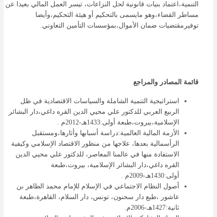
التنمية،اعتماد بنيات قانونية لحل النزاعات، تيسر العمل المالي بعيدا عن
مساطر القضاء،وهو مايسمى بالتحكيم أو هيئة التحكيم،وأيضا
توفيرمقتضيات ضمان الأموال،بمؤسسات التأمين التعاوني.
قائمة المصادر والمراجع
استراتيجية التنمية الشاملة والسياسات الاقتصادية في ظل
الربيع العربي للدكتور علي محيي الدين القره داغي،دار البشائر
الإسلامية،بيروت،طبعة أولى:1433هـ-2012م .
الأزمة المالية العالمية:دراسة أسبابها وأثارها،ومستقبل
الرأسمالية بعدها، علاجها من منظور الاقتصاد الإسلامي وكيفية
الاستفادة منها في عالمنا المعاصر، للدكتور علي محيي الدين
القره داغي،دار البشائر الإسلامية، بيروت،طبعة
أولى:1430هـ-2009م .
أصول النظام الاجتماعي في الإسلام للإمام محمد الطاهر بن
عاشور ،طبع دار سحنون، تونس، دار السلام، القاهرة،طبعة
ثانية:1427هـ-2006م.