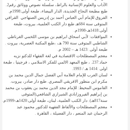
الآداب والعلوم الإنسانية بالراط، سلسلة نصوص ووثائق رقم2.
طبع مطبعة النجاح الجديدة، الدار البيضاء، طبعة أولى:1998م.
الفروق للإمام أبي العباس أحمد بن إدريس الصنهاجي القرافي
المتوفى سنة 684هـ طبع دار الكتب العلمية، بيروت، طبعة
أولى:1418هـ-1998م.
الموافقات: لأبي اسحاق ابراهيم بن موسى اللخمي الغرناطي
الشاطبي المتوفى سنة 790 هـ، ،طبع المكتبة العصرية، بيروت .
طبعة أولى :1423 هـ – 2002 م.
معجم المصطلحات الاقتصادية في لغة الفقهاء للدكتو نزيه
حماد:237. ، طبع المعهد الالمي للفكر الاسلامي ، فرجينيا ، طبعة
اولى :1414 هـ / 1993.
لسان العرب للإمام العلامة أبي الفضل جمال الدين محمد بن
مكرم ابن منظور الافريقي المصري. طبع دار صادر، بيروت.
القاموس المحيط: للإمام مجد الدين محمد بن يعقوب بن محمد
بن إبراهيم الفيروزابادي الشيرازي الشافعي(المتوفى
سنة817هـ). دار الكتب العلمية، لبنان، طبعة أولى:1420هـ-1999م.
معجم المصطلحات والألفاظ الفقهية للدكتور محمود عبد
الرحمان عبد المنعم ، دار الفضيلة ، القاهرة .