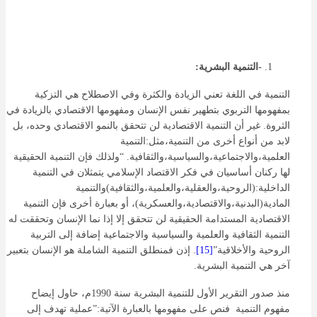
-التنمية البشرية:
التنمية في اللغة تعني الزيادة والكثرة وفي الاصطلاح هي التزكية
بمفهومها التربوي بتطهير نفس الإنسان ومفهومها الاقتصادي بالزيادة في
الثروة. غير أن التنمية الاقتصادية لن تتحقق بالنمو الاقتصادي وحده، بل
لابد من أنواع أخرى من التنمية،مثل:التنمية
العلمية،والاجتماعية،والسياسية،والثقافية. “ولذلك فإن التنمية الحقيقية
لها ركنان أساسيان في فكر الاقتصاد الإسلامي يتمثلان في التنمية
الداخلية:(الروحية،والعقلية،والعلمية،والثقافية)والتنمية
المادية(البدنية،والاقتصادية،والعسكرية)، أو بعبارة أخرى فإن التنمية
الاقتصادية المستدامة الحقيقية لن تتحقق إلا إذا نما الإنسان وتحققت له
التنمية الثقافية والعلمية والسياسية والاجتماعية إضافة إلى التربية
الروحية والأخلاقية”
[15]
. إذن فمنطلق التنمية الشاملة هو الإنسان بتعبير
آخر هي التنمية البشرية.
منذ صدور التقرير الأول للتنمية البشرية سنة 1990م، حاول إيضاح
مفهوم التنمية فنص على مفهومها بالعبارة الآتية:”عملية تهدف إلى