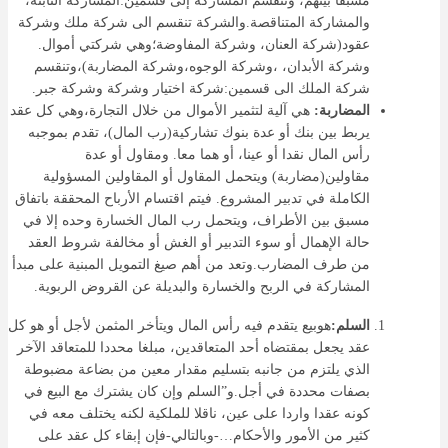
مسبقا بينهم، وتنقسم المشاركة إلى قسمين:المشاركة الثابتة،
والمشاركة المتناقصة.والشركة تنقسم الى شركة ملك وشركة
عقود(شركة العنان، وشركة المفاوضة؛وهي شركتي أموال.
وشركة الأبدان، ،وشركة الوجوه،وشركة المضاربة)،وتنقسم
شركة الملك الى قسمين:شركة اختيار وشركة وشركة جبر.
المضاربة:
هي آلية لتثمير الأموال من خلال التجارة،وهي كل عقد
يربط بين بنك أو عدة بنوك تشاركية(رب المال)، تقدم بموجبه
رأس المال نقدا أو عينا، أو هما معا. ومقاول أو عدة
مقاولين(مضاربة) ويتحمل المقاول أو المقاولين المسؤولية
الكاملة في تدبير المشروع. فيتم اقتسام الأرباح المحققة باتفاق
مسبق بين الأطراف، ويتحمل رب المال الخسارة وحده إلا في
حالة الإهمال أو سوء التدبير أو الغش أو مخالفة شروط العقد
من طرف المضارب.وتعد من أهم صيغ التمويل المبنية على مبدأ
المشاركة في الربح والخسارة والبديلة عن القروض الربوية.
السلم:
هوبيع يتقدم فيه رأس المال ويتأخر المثمن لأجل أو هو كل
عقد يجعل بمقتضاه أحد المتعاقدين، مبلغا محددا للمتعاقد الآخر
الذي يلتزم من جانبه بتسليم مقدار معين من بضاعة مضبوطة
بصفات محددة في أجل.و”السلم وإن كان يشترك مع البيع في
كونه عقدا واردا على عين، ناقلا للملكية لكنه يختلف معه في
كثير من الأمور والأحكام…-وبالتالي-فإن إبقاء كل عقد على