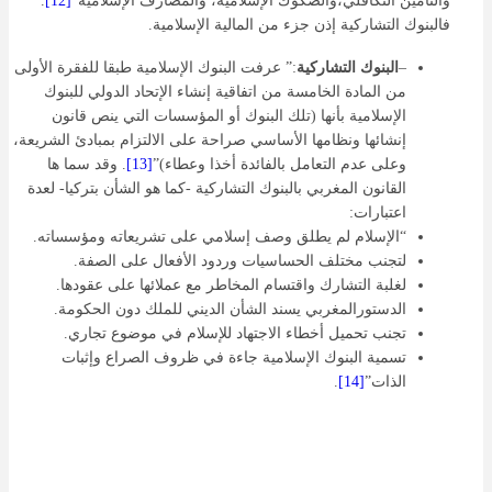
والتأمين التكافلي،والصكوك الإسلامية، والمصارف الإسلامية”
[12]
.
فالبنوك التشاركية إذن جزء من المالية الإسلامية.
–
البنوك التشاركية
:” عرفت البنوك الإسلامية طبقا للفقرة الأولى
من المادة الخامسة من اتفاقية إنشاء الإتحاد الدولي للبنوك
الإسلامية بأنها (تلك البنوك أو المؤسسات التي ينص قانون
إنشائها ونظامها الأساسي صراحة على الالتزام بمبادئ الشريعة،
وعلى عدم التعامل بالفائدة أخذا وعطاء)”
[13]
. وقد سما ها
القانون المغربي بالبنوك التشاركية -كما هو الشأن بتركيا- لعدة
اعتبارات:
“الإسلام لم يطلق وصف إسلامي على تشريعاته ومؤسساته.
لتجنب مختلف الحساسيات وردود الأفعال على الصفة.
لغلبة التشارك واقتسام المخاطر مع عملائها على عقودها.
الدستورالمغربي يسند الشأن الديني للملك دون الحكومة.
تجنب تحميل أخطاء الاجتهاد للإسلام في موضوع تجاري.
تسمية البنوك الإسلامية جاءة في ظروف الصراع وإثبات
الذات”
[14]
.