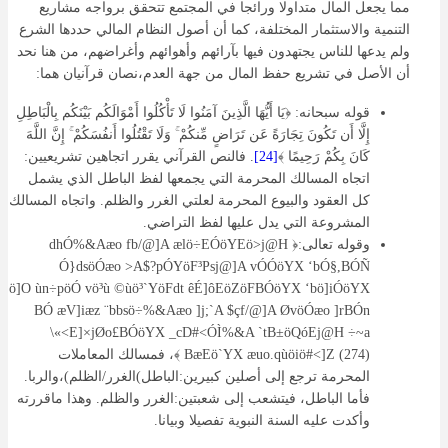
مما يجعل المال متداولا ورائجا في المجتمع تتحقق برواجه مشاريع
التنمية والاستثمار المختلفة، كما أن أصول النظام المالي حددها الشرع
ولم يدعها للناس يجتهدون فيها بآرائهم وأهوائهم وأغراضهم، من هنا نحد
أن الأصل في تشريع حفظ المال من جهة العدم،نصان قرآنيان هما:
قوله سبحانه: ﴿يَا أَيُّهَا الَّذِينَ آمَنُوا لَا تَأْكُلُوا أَمْوَالَكُم بَيْنَكُم بِالْبَاطِلِ
إِلَّا أَن تَكُونَ تِجَارَةً عَن تَرَاضٍ مِّنكُمْ ۚ وَلَا تَقْتُلُوا أَنفُسَكُمْ ۚ إِنَّ اللَّهَ
كَانَ بِكُمْ رَحِيمًا ﴾
[24]
. فالنص القرآني يقرر اتجاهين تشريعيين:
اتجاه المسالك المحرمة التي يجمعها لفظ الباطل الذي يشمل
كل العقود والبيوع المحرمة لعلتي الغرر والظلم. واتجاه المسالك
المشروعة التي يدل عليها لفظ التراضي.
وقوله تعالى:﴿ dhÓ%&Aæo fb/@]A ælö÷EÓöYEö>j@H
Ó}dsöÓæo >A$?pÓYöF³Psj@]A vÓÓöYX ‘bÓ§,BÓÑ
ö]O ùn÷pöÓ vö³ù ©ùö³`YöFdt êÉ]ôEöZöFBÓöYX ‘bö]iÓöYX
BÓ æV]iæz ¨bbsö÷%&Aæo ]j;`A $çf/@]A ØvöÓæo ]rBÓn
\«<E]×jØo£BÓöYX _cD#<ÓÌ%&A `tB±öQóEj@H ÷~a
BæEö`YX æuo.qùöiö#<]Z (274) ﴾، فمسالك المعاملات
المحرمة ترجع إلى أصلين كبيرين:الباطل)الغرر/الظلم)،والربا.
فأما الباطل، فيتشعب إلى شعبتين:الغرر والظلم. وهذا ماقررته
وأكدت عليه السنة النبوية تفصيلا وبيانا.