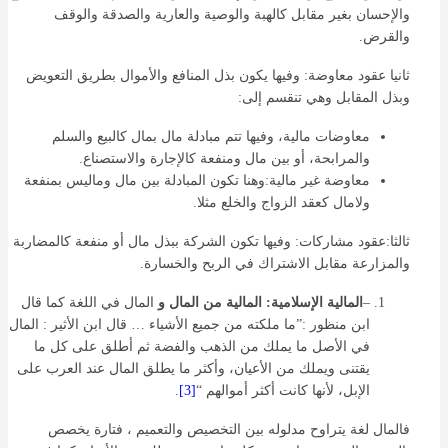
والإحسان بغير مقابل كالهبة والوصية والعارية والصدقة والوقف
والقرض.
ثانيا عقود معاوضة: وفيها يكون بذل المنافع والأموال بطريق التعويض
وبذل المقابل وهي تنقسم إلى:
معاوضات مالية، وفيها تتم مبادلة مال بمال كالبيع والسلم
والمرابحة، أو بين مال ومنفعة كالإجارة والاستصناع.
معاوضة غير مالية:وهنا تكون المبادلة بين مال وماليس بمنفعة
ولامال كعقد الزواج والخلع مثلا.
ثالثا:عقود مشاركات: وفيها تكون الشركة ببذل مال أو منفعة كالمضاربة
والمزارعة مقابل الاشتراك في الربح والخسارة.
–
المالية الإسلامية: المالية من المال و
المال في اللغة كما قال
ابن منظور :”ما ملكته من جميع الأشياء … قال ابن الأثير : المال
في الأصل ما يملك من الذهب والفضة ثم أطلق على كل ما
يقتنى ويملك من الأعيان، وأكثر ما يطلق المال عند العرب على
الإبل، لأنها كانت أكثر أموالهم “
[3]
.
فالمال لغة يتراوح مدلوله بين التخصيص والتعميم ، فتارة يخصص