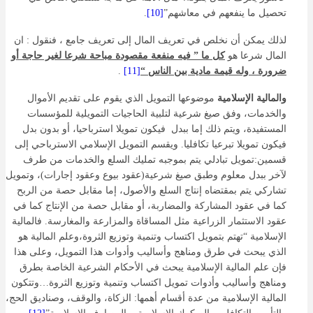
تحصيل ما ينفعهم في معاشهم”
[10]
.
لذلك يمكن أن نخلص في تعريف المال إلى تعريف جامع ، فنقول : ان
المال شرعا هو
كل ما
”
فيه منفعة مقصودة مباحة شرعا لغير حاجة أو
ضرورة ، وله قيمة مادية بين الناس
“
[11]
.
والمالية الإسلامية
موضوعها التمويل الذي يقوم على تقديم الأموال
والخدمات، وفق صيغ شرعية لتلبية الحاجيات التمويلية للمؤسسات
المستفيدة، ويتم ذلك إما ببدل فيكون تمويلا استرباحيا، أو بدون بدل
فيكون تمويلا تبرعيا تكافليا. ويقسم التمويل الإسلامي الاسترباحي إلى
قسمين:تمويل تبادلي يتم بموجبه تمليك السلع والخدمات من طرف
لآخر ببدل معلوم وطبق صيغ شرعية(عقود بيوع وعقود إجارات)، وتمويل
تشاركي يتم بمقتضاه إنتاج السلع والأصول، إما مقابل حصة من الربح
كما في عقود المشاركة والمضاربة، أو مقابل حصة من الإنتاج كما في
عقود الاستثمار الزراعية مثل المساقاة والمزارعة والمغارسة. فالمالية
الإسلامية “تهتم بتمويل اكتساب وتنمية وتوزيع الثروة،وعلم المالية هو
الذي يبحث في طرق ومناهج وأساليب وأدوات هذا التمويل، وعلى هذا
فإن علم المالية الإسلامية يبحث في الأحكام الشرعية الخاصة بطرق
ومناهج وأساليب وأدوات تمويل اكتساب وتنمية وتوزيع الثروة…وتتكون
المالية الإسلامية من عدة أقسام أهمها: الزكاة، والوقف، وصناديق الحج،