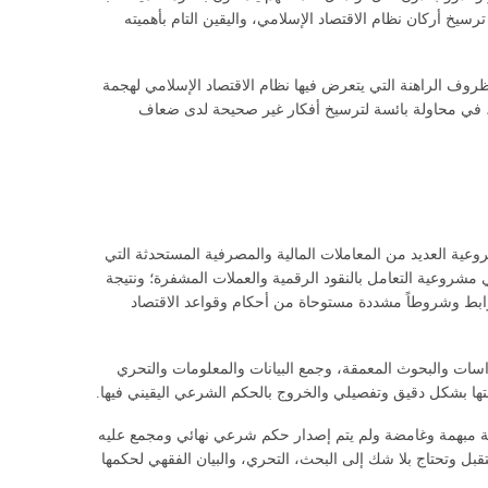
يخ أركان نظام الاقتصاد الإسلامي، واليقين التام بأهميته
ظروف الراهنة التي يتعرض فيها نظام الاقتصاد الإسلامي لهجمة
، في محاولة بائسة لترسيخ أفكار غير صحيحة لدى ضعاف
روعية العديد من المعاملات المالية والمصرفية المستحدثة التي
شروعية التعامل بالنقود الرقمية والعملات المشفرة؛ ونتيجة
وضوابط وشروطاً مشددة مستوحاة من أحكام وقواعد الاقتصاد
اسات والبحوث المعمقة، وجمع البيانات والمعلومات والتحري
تها بشكل دقيق وتفصيلي والخروج بالحكم الشرعي اليقيني فيها.
رقمية مبهمة وغامضة ولم يتم إصدار حكم شرعي نهائي ومجمع عليه
بل وتحتاج بلا شك إلى البحث، التحري، والبيان الفقهي لحكمها