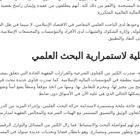
ة المستجدة. والأهم من ذلك كله، أنهم ينطلقون من عقيدة وإيمان راسخ بقضية ترس
مالية العالمية المتكررة.
ها وجودها لدى الباحث العلمي المعاصر في الاقتصاد الإسلامي، لا سيما في ظل ال
ه، وإثارة الشكوك والشبهات لدى الأفراد والمؤسسات والمجتمعات الإسلامية
النفاذ والتطبيق.
بلية لاستمرارية البحث العلمي
ثفة، صدرت الكثير من الفتاوى الشرعية والقرارات الفقهية الجادة التي تتعلق بمش
مية مطبقة في المؤسسات المالية الإسلامية. كما صدرت فتاوى عديدة تبحث في م
اضح بين مجيز لها، ومحرم للتعامل بها، ومنها من اتخذ موقفاً وسطاً يضع أساً 
 وشكلها الحالي الذي هي عليه الآن في الأسواق دون ضابط.
جود حاجة ملحة ومستمرة لاستدامة حركة البحث العلمي، وإجراء المزيد من الدر
عاون الوثيق والتنسيق المستمر مع الهيئات الشرعية والمجالس الفقهية لمدارس
 الدعم لهم لمواصلة البحث والاستنباط؛ فما زال الكثير من المسائل والنوازل ال
نوح وتطور مستمر ومتسارع، وهو بانتظار قضايا وتحديات جديدة ستولد في المستق