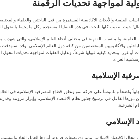
ولية لمواجهة تحديات الرقمنة
راسات العلمية والأبحاث الأكاديمية المستمرة من قبل الباحثين والعلماء والمخ
 حيث انصبت كلها للبحث في هذه القضايا المستجدة وكل ما يحيط بالتحول الرقمي
العلمية، والملتقيات الفقهية في مختلف أنحاء العالم الإسلامي، والتي شهدت م
لباحثين والأكاديميين المتخصصين من كافة دول العالم الإسلامي. وقد استهدفت هذ
 أو غرر، وتحديد كيفية قبولها شرعاً، وتذليل العقبات لمواجهة تحديات التحول ا
سلامية الغراء.
فية الإسلامية
 إيجابياً واضحاً وملموساً على حركة نمو وتطور قطاع المصرفية الإسلامية في الع
 دورها الفاعل في ترسيخ جذور نظام الاقتصاد الإسلامي، وإبراز مرونته وقدرته ا
ام الشرعية.
 الإسلامي
في مجال الاقتصاد الإسلامي يتميزون بصفات فريدة، أبرزها العمل الجاد والمستمر