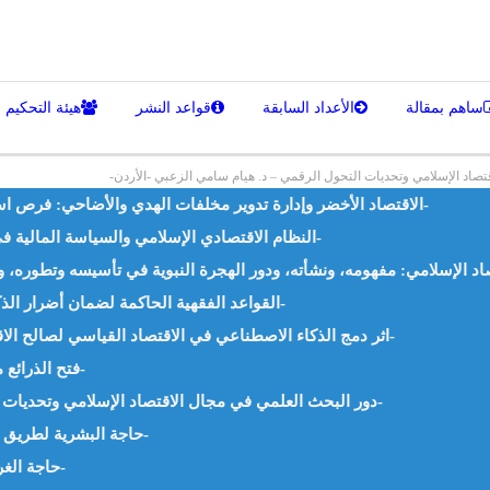
ساهم بمقالة
الأعداد السابقة
قواعد النشر
هيئة التحكيم
صاد الإسلامي وتحديات التحول الرقمي – د. هيام سامي الزعبي -الأردن-
الاقتصاد الأخضر وإدارة تدوير مخلفات الهدي والأضاحي: فرص استثمارية واعدة – أ.م.د. محمد فهمي رشاد -مصر-
النظام الاقتصادي الإسلامي والسياسة المالية في العصر الراشدي – د. محمود أحمد الأذن -لبنان-
القواعد الفقهية الحاكمة لضمان أضرار الذكاء الاصطناعي – د. زبيري زبير الياسين -الجزائر-
اثر دمج الذكاء الاصطناعي في الاقتصاد القياسي لصالح الاقتصاد الإسلامي – د. ايهاب اسماعيل احمد -مصر-
فتح الذرائع مسلكُ أصوليٌّ للنوازل – أ. بن جدو بلخير -الجزائر-
دور البحث العلمي في مجال الاقتصاد الإسلامي وتحديات التحول الرقمي – د. هيام سامي الزعبي -الأردن-
حاجة البشرية لطريق ثالث – أ. ناصر حيدر مدير بنك “السلام” -الجزائر-
حاجة الغرب لاقتصادنا الإسلامي أ. بن جدو بلخير – الجزائر-