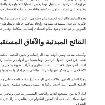
ورؤية استشرافية للمستقبل فيما يخص القضايا التكنولوجية والمالي
وقدرته على إيجاد الحلول الحقيقية والناجعة للأزمات الاقتصادية وال
هذه المبادئ والثوابت العلمية والروحية هي ركائز لا بد من توفر
فكرية شرسة؛ تستهدف تشويهه وإيجاد مفاهيم خاطئة ومغلوطة حول
النفوس تزعم عدم وجود نظام اقتصادي إسلامي متكامل وقادر على 
النتائج المبدئية والآفاق المستق
وكنتيجة مبدئية وثمرة أولية لهذه الدراسات والجهود البحثية المك
نتجت عن قفزة التحول الرقمي، وما يتبعها من أدوات وأساليب رق
لتعقد الموضوع، فقد تباينت هذه الفتاوى والآراء الفقهية بشكل و
الإسلامي حتى يمكن قبولها شرعاً، وبالتالي عدم إجازتها بصورتها
وهذا التباين الفقهي والاقتصادي الواضح يدل دلالة قاطعة على و
الدقيق المبني على أسس وقواعد علمية ومنهجية سليمة، وذلك بالت
لذا، لا بد من التشجيع الدائم والتحفيز المستمر للباحثين وتوفير
فيها، يضاف إلى ذلك أن التطور التكنولوجي العالمي ما زال في ج
الشرعي.