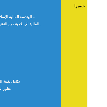
حصريا
الهندسة المالية الإسلامية في ظل النقود المشفرة “دراسة اقتصادية إسلامية استشرافية” – 1ـد.هيام سامي الزعبي 2ـأ.د.ابراهيم محمد البطاينة –
التكنولوجيا المالية الإسلامية دمج التقنيات المالية الرقمية مع المنتجات المالية الإسلامية، وأثر ذلك في تعزيز التنمية الاجتماعية – د.أنس إبرهيم الجاموس -سوريا-
تكامل تقنية ا
تطور الصكوك كأداة تمويلية إسلامية مبتكرة: الإمكانيات والتحديات في دعم الشركات الناشئة والمتوسطة هناء سدراتي – المغرب-