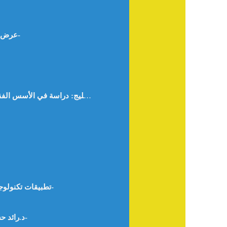
عرض كتاب (السلم: بديل شرعي للتمويل التقليدي للدكتور: التجاني عبد القادر أحمد) د. فتح الرحمن علي محمد صالح- السودان-
الاقتصاد الأزرق في دول الخليج: دراسة في الأسس الفقهية والإمكانات والتحديات التنموية – د. فداء منصور أبو المعاطي محمد الجوهري ا. هبه جمال عبد الفتاح محمد جاد- -مصر-
تطبيقات تكنولوجيا النانو في الزراعة وتأثيرها على التنمية الاقتصادية في الوطن العربي “رؤية استشرافية” – د. هيام سامي الزعبي -الأردن-
FinTech And Its Role In Achieving Sustainable Development: Reality And Challenges- د.رائد حسن محمد بني عيسى -الأردن-