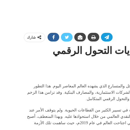
شارك
يات التحول الرقمي
 والمتسارع الذي يشهده العالم المعاصر اليوم. هذا التطور
شركات الاستثمارية، والمصارف البنكية. وقد تزامن هذا الزخم
التحول الرقمي المتكامل.
في تسيير الكثير من القطاعات الحيوية. ولم يتوقف الأمر عند
النقدي العالمي من خلال استحواذها عليه. وبهذا المنعطف، أصبح
اتجاه العالم يندفع بقوة نحو الرقمنة التي غدت أمراً واقعاً وحتمية لا سبيل للانفكاك عنها أو تجنبها، وهو الأمر الذي عززته ورسخته جائحة كورونا التي اجتاحت العالم في عام 2019م، حيث ساهمت تلك الأزمة