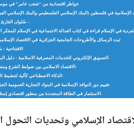
خواطر اقتصادية من “شعب عامر” في موسم ا
سُلوان القارئ : كُتب “الأموال” الأستاذ بن جدو بلخير – الجزائر –
ثبت الرسائل والأطروحات الجامعية الجزائرية في الاقتصاد الإسلامي
الافتتاحية : س
التسويق الإلكتروني للخدمات المصرفية الاسلامية : دليل البنوك التجارية الجزائرية- د. لعبيدي سامي-الجزائر-
الاقتصاد الاسلامي بين ضوابط الشرع ومتطلبات الواقع- د. بلخير طاهري الإدريسي-الجزائر-
الذكاء الاصطناعي كآلية لتنشيط النظام الزكوي- د. وجدان عبدالله السودي- الأردن-
تقييم دور النوافذ الإسلامية في البنوك التجارية العمومية ال
الاستثمار في الطاقة المتجددة من منظور اقتصادي إسلامي -دراسة الاردن- -د.نبيلة فارس علاونة-الاردن-
اقتصاد الإسلامي وتحديات التحول ال