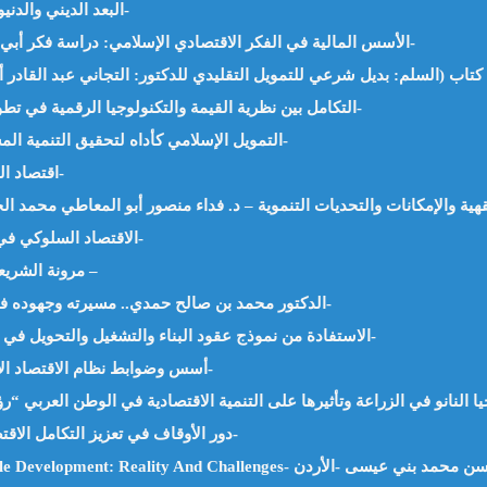
البعد الديني والدنيوي في الشريعة الإسلامية – أ.ناصر حيدر -الجزائر-
الأسس المالية في الفكر الاقتصادي الإسلامي: دراسة فكر أبي يوسف القاضي والماوردي. د.سارة فؤاد – مصر-
التكامل بين نظرية القيمة والتكنولوجيا الرقمية في تطوير عقود الإجارة – د.هيام سامي الزعبي -الأردن-
التمويل الإسلامي كأداه لتحقيق التنمية المستدامة في الدول العربية – أ/ مها العطفي -مصر-
اقتصاد المعرفة والدراسات البينية – د.محمد فهمي -مصر-
الاقتصاد السلوكي في الاسلام – الباحثة عزة صالح عبد العاطي -مصر-
مرونة الشريعة لاستيعاب المتغيرات أ. بن جدو بلخير – الجزائر –
الدكتور محمد بن صالح حمدي.. مسيرته وجهوده في الاقتصاد الإسلامي د. مسعود فلوسي -الجزائر-
الاستفادة من نموذج عقود البناء والتشغيل والتحويل في استثمار الأراضي الوقفية – أ.ناصر حيدر -الجزائر-
أسس وضوابط نظام الاقتصاد الإسلامي – د.إقبال الحاج إبراهيم محمد -السودان-
دور الأوقاف في تعزيز التكامل الاقتصادي بين الدول العربية – د.هبة جمال جاد -مصر-