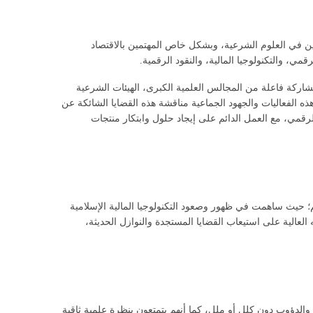
تصين في العلوم الشرعية، وبشكل خاص المهتمين بالاقتصاد
، والتكنولوجيا المالية، والنقود الرقمية.
شاركة فاعلة من المجالس العلمية الكبرى، الهيئات الشرعية
ه الفعاليات والجهود الجماعية مناقشة هذه القضايا الشائكة عن
لرقمي، مع العمل الدائم على إيجاد حلول وابتكار منتجات
الم؛ حيث ساهمت في ظهور وصعود التكنولوجيا المالية الإسلامية
لعالية على استيعاب القضايا المستجدة والنوازل الحديثة،
 والدؤوب دون كلل أو ملل، كما أنهم يتمتعون بنظرة علمية ثاقبة