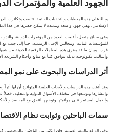
الجهود العلمية والمؤتمرات الد
وبناءً على هذه المعطيات والتحديات القائمة، تتابعت وتكاثرت الد
الإسلامي، وهي جهود واسعة وممتدة لا يمكن حصرها في هذا المقال؛
وفي سياق متصل، أقيمت العديد من المؤتمرات الدولية، والندوات 
للمؤسسات المالية، ومجالس الإفتاء الرسمية، جنباً إلى جنب مع ا
قرب، وبيان ما قد يعتري هذه المعاملات الرقمية الحديثة من شبهات
وأساليب تكنولوجية بديلة تتوافق كلياً مع مبائع وأحكام الشريعة الإ
أثر الدراسات والبحوث على نمو المصر
وقد أثبتت هذه الدراسات والأبحاث العلمية المتواترة أن لها أثراً
وانتشارها وتوسعها في مختلف الأسواق الدولية والمحلية، فضلاً عن
والعمل المستمر على موائمتها وتوجيهها لتتفق مع المقاصد والأحك
سمات الباحثين وثوابت نظام الاقتصاد
وفي الواقع والبيئة العملية، فإن الكثير من الباحثين والمختصين 