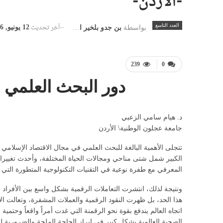
-الأردن-
آخر تحديث
العدد التاسع
12 يونيو, 2026
بواسطة
بن جدو بلخير المشرف العام
239
0
دور البحث العلمي 
د. هيام سامي الزعبي
جامعة عجلون الوطنية\ الأردن
تتجلى الأهمية البالغة للبحث العلمي في مجال الاقتصاد الإسلامي 
الكبير شمل شتى مناحي ومجالات الحياة المختلفة، وأحدث تغييرات
المعرفي مع طفرة نوعية في التقنيات التكنولوجية المتطورة الت
ونتيجة لذلك، انتشرت التعاملات الرقمية بشكل واسع بين الأفراد 
هذا الحد، بل ظهرت النقود الرقمية والعملات المشفرة، وتعالت ال
الصحية العالمية بشكل كبير في إبراز الحاجة الملحة والضرورية