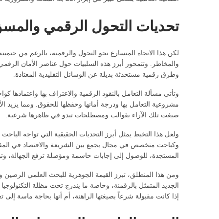
تحديات التحول الرقمي والمسؤو
لكن هذا الاتجاه المتسارع نحو التحول والرقمنة، بالرغم من حتميت
والمخاطر. وتتمحور أبرز هذه السلبيات حول عناصر الأمان الرقمي،
وطرق رقمية مستحدثة بديلة عن الوسائل التقليدية المعتادة.
وتأتي مسألة التعامل بالنقود الرقمية والاعتراف بها واعتمادها كو
مشروعية التعامل بها ودرجة أمانها وحفظها للحقوق. ومما يزيد الأم
صيغت تلك الآراء بقوالب ومصطلحات تبدو في ظاهرها شرعية.
ولعل هذا التخبط يمثل أبرز التحديات الحقيقية التي تواجه الباح
وكباحث متخصص في مجال يجمع بين الشريعة والاقتصاد في المقام ا
المستجدة، للوصول إلى إجابات حاسمة ومؤصلة ترفع الجهالة، وتو
ومن هذا المنطلق، تبرز القيمة الجوهرية للبحث العلمي الرصين و
إذا كانت مقبولة شرعاً بصيغتها الراهنة، أم أنها بحاجة ماسة إل