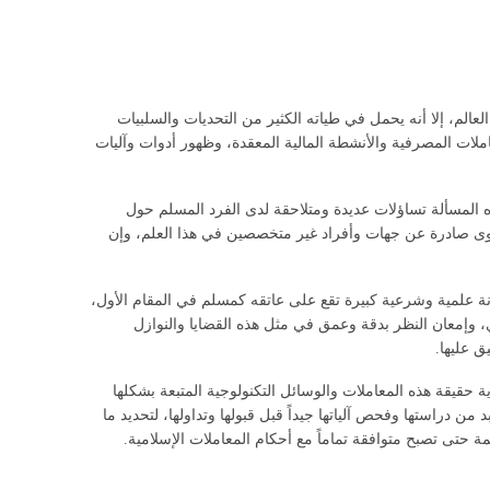
عالم، إلا أنه يحمل في طياته الكثير من التحديات والسلبيات
ملات المصرفية والأنشطة المالية المعقدة، وظهور أدوات وآليات
هذه المسألة تساؤلات عديدة ومتلاحقة لدى الفرد المسلم حول
 وفتاوى صادرة عن جهات وأفراد غير متخصصين في هذا العلم، وإن
انة علمية وشرعية كبيرة تقع على عاتقه كمسلم في المقام الأول،
 وإمعان النظر بدقة وعمق في مثل هذه القضايا والنوازل
 عليها.
حقيقة هذه المعاملات والوسائل التكنولوجية المتبعة بشكلها
 من النوازل. فهذه القضايا الحساسة لا بد من دراستها وفحص آلياتها جيداً قبل قبولها وتداولها، لتحديد ما
 حتى تصبح متوافقة تماماً مع أحكام المعاملات الإسلامية.