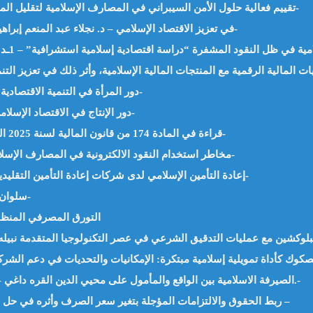
تقييم فعالية حلول الأمن السيبراني في المصارف الإسلامية لتقليل المخاطر المالية – د. علي ابراهيم داود جابر -الاردن-
دور الاستثمار المسؤول اجتماعياً (SRI) في تعزيز الاقتصاد الإسلامي – د. نجلاء عبد المنعم إبراهيم -مصر-
دور المرأة في التنمية الاقتصادية من منظور إسلامي – د.ألاء عادل العبيد -الكويت-
دور الإنتاج في الاقتصاد الإسلامي وتأثيره على التنمية – لطيفة الينبعي -المغرب-
قراءة في المادة 174 من قانون المالية لسنة 2025 المتعلقة الصكوك السيادية – أ.ناصر حيدر -الجزائر-
مخاطر استخدام النقود الالكترونية في المصارف الإسلامية – د.حمزة المصباح الطاهر البلولة -السودان-
إعادة التأمين الإسلامي لدى شركات إعادة التأمين التقليدية في المعايير الشرعية – عفاف ألفورتي -تونس-
سلوان القارئ: الأصل الإباحة – أ.بن جدو بلخير -الجزائر-
التورق المصرفي المنظم 
لبلوكشين مع عمليات التدقيق الشرعي في عصر التكنولوجيا المتقدمة نبيله 
الصيرفة الاسلامية بين الواقع والمأمول على محيي الدين القره داغي – العراق رئيس الاتحاد العالمي لعلماء المسلمين.-
ربط الحقوق والالتزامات المؤجلة بتغير سعر الصرف وأثره في حل مشكلة التضخم د. أنس إبراهيم جاموس – سوريا –