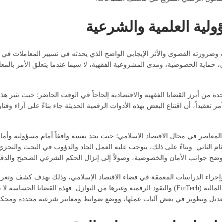
لية العلمية والشرعية
ه وضرورته القصوى والأثر الإيجابي الواضح الذي يحدثه في تسيير المعاملات في ال
 حماية الخصوصية، ومدى المشروعية الفقهية، لا سيما عندما يتعلق الأمر بالمعا
احدة من أبرز القضايا الفقهية والاقتصادية إلحاحاً في الوقت الحاضر؛ حيث تثير 
ر تعقيداً، أن اقتناع البعض بهذه الأدوات الرقمية الحديثة جاء بناءً على آراء
ث المعاصر في مجال الاقتصاد الإسلامي؛ حيث يجد نفسه واقفاً أمام مسؤولية وأم
لثاني. وبناءً على ذلك، يتوجب عليه العمل الجاد والدؤوب في البحث والتحري،
ضح جوانب الأمان والخصوصية، وصولاً إلى إنزال الحكم الشرعي الصحيح والدقيق
إجراء الدراسات المعمقة في فضاء الاقتصاد الإسلامي، وذلك بهدف كشف وتعرية 
الجديد المتمثل بالرقمنة، وخاصة ما يندرج تحت مظلة التكنولوجيا المالية (FinTech) والنقود الرقمية وغيرها
ى تعديل وتطوير في بعض آليات عملها، ووضع ضوابط ومعايير شرعية محددة ومحكمة