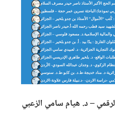
لحج الأكبر الأستاذ ناصر حيدر مصرف السلام
 والمالية الإسلامية.د. مسعود فلوسي – الجزائر
ُلوان القارئ : يدًا بيد . أ. بن جدو بلخير – الجزائر
جزائرية-د. مناد خديجة-ط.د. بن كابو-ط.د. سنوسي
رقمي – د. هيام سامي الزعبي