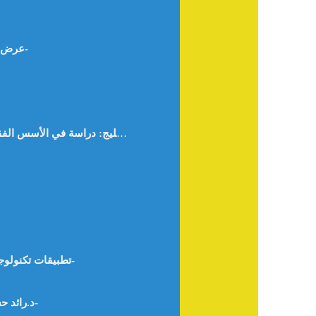
عرض كتاب (السلم: بديل شرعي للتمويل التقليدي للدكتور: التجاني عبد القادر أحمد) د. فتح الرحمن علي محمد صالح- السودان-
الاقتصاد الأزرق في دول الخليج: دراسة في الأسس الفقهية والإمكانات والتحديات التنموية – د. فداء منصور أبو المعاطي محمد الجوهري ا. هبه جمال عبد الفتاح محمد جاد- -مصر-
تطبيقات تكنولوجيا النانو في الزراعة وتأثيرها على التنمية الاقتصادية في الوطن العربي “رؤية استشرافية” – د. هيام سامي الزعبي -الأردن-
FinTech And Its Role In Achieving Sustainable Development: Reality And Challenges- د.رائد حسن محمد بني عيسى -الأردن-