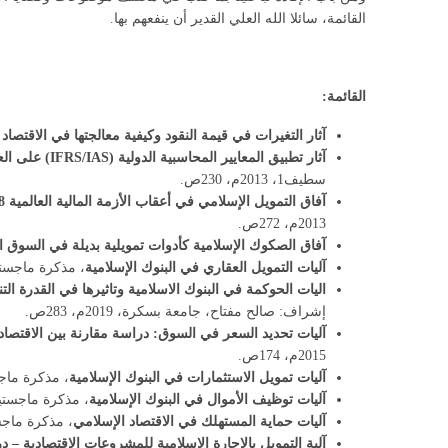
القائمة، سائلا الله العلي القدير أن ينفعهم بها.
القائمة:
آثار التغيرات في قيمة النقود وكيفية معالجتها في الاقتصاد
آثار تطبيق المعايير المحاسبية الدولية (
IAS
/
IFRS
) على الع
سطيف1، 2013م، 230ص.
آفاق التمويل الإسلامي في أعقاب الأزمة المالية العالمية 2008م: الفرص والتحديات مع الإشارة إلى نموذج ماليزيا
2013م، 272ص.
آفاق الصكوك الإسلامية كأدوات تمويلية بديلة في السوق الم
آليات التمويل العقاري في البنوك الإسلامية
، مذكرة ماجستير،
اليات الحوكمة في البنوك الاسلامية وتاثيرها في القدرة التنافسي
إشراف: صالح مفتاح، جامعة بسكرة، 2019م، 283ص.
آليات تحديد السعر في السوق: دراسة مقارنة بين الاقتصا
2015م، 174ص.
آليات تمويل الاستثمارات في البنوك الإسلامية
، مذكرة ماجستي
آليات توظيف الأموال في البنوك الإسلامية
، مذكرة ماجستير، 
آليات حماية المستهلك في الاقتصاد الإسلامي
، مذكرة ماجستي
آلية التمويل بالإجارة الإسلامية للمشروعات الاقتصادية – 