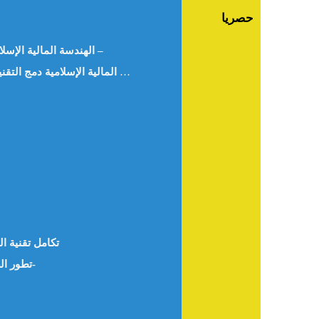
حصريا
الهندسة المالية الإسلامية في ظل النقود المشفرة “دراسة اقتصادية إسلامية استشرافية” – 1ـد.هيام سامي الزعبي 2ـأ.د.ابراهيم محمد البطاينة –
التكنولوجيا المالية الإسلامية دمج التقنيات المالية الرقمية مع المنتجات المالية الإسلامية، وأثر ذلك في تعزيز التنمية الاجتماعية – د.أنس إبرهيم الجاموس -سوريا-
تكامل تقنية ا
تطور الصكوك كأداة تمويلية إسلامية مبتكرة: الإمكانيات والتحديات في دعم الشركات الناشئة والمتوسطة هناء سدراتي – المغرب-