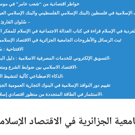
خواطر اقتصادية من “شعب عامر” في موسم ا
سُلوان القارئ : كُتب “الأموال” الأستاذ بن جدو بلخير – الجزائر –
ثبت الرسائل والأطروحات الجامعية الجزائرية في الاقتصاد الإسلامي
الافتتاحية : س
التسويق الإلكتروني للخدمات المصرفية الاسلامية : دليل البنوك التجارية الجزائرية- د. لعبيدي سامي-الجزائر-
الاقتصاد الاسلامي بين ضوابط الشرع ومتطلبات الواقع- د. بلخير طاهري الإدريسي-الجزائر-
الذكاء الاصطناعي كآلية لتنشيط النظام الزكوي- د. وجدان عبدالله السودي- الأردن-
تقييم دور النوافذ الإسلامية في البنوك التجارية العمومية ال
الاستثمار في الطاقة المتجددة من منظور اقتصادي إسلامي -دراسة الاردن- -د.نبيلة فارس علاونة-الاردن-
ية الجزائرية في الاقتصاد الإسلامي 