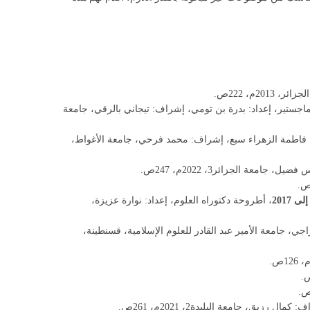
2م، 222ص.
اجستير، إعداد: بدرة بن تومي، إشراف: تيجاني بالرقي، جامعة
: فاطمة الزهراء سبع، إشراف: محمد فرحي، جامعة الأغواط،
معة الجزائر3، 2022م، 247ص.
، أطروحة دكتوراه العلوم، إعداد: نوارة عزيزة،
ي، جامعة الأمير عبد القادر للعلوم الإسلامية، قسنطينة،
رزيق، جامعة البليدة2، 2021م، 261ص.