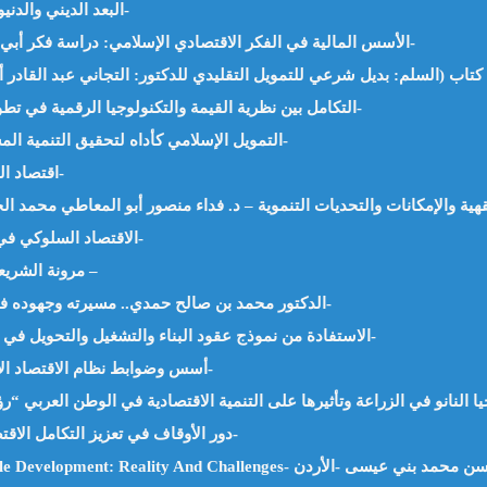
البعد الديني والدنيوي في الشريعة الإسلامية – أ.ناصر حيدر -الجزائر-
الأسس المالية في الفكر الاقتصادي الإسلامي: دراسة فكر أبي يوسف القاضي والماوردي. د.سارة فؤاد – مصر-
التكامل بين نظرية القيمة والتكنولوجيا الرقمية في تطوير عقود الإجارة – د.هيام سامي الزعبي -الأردن-
التمويل الإسلامي كأداه لتحقيق التنمية المستدامة في الدول العربية – أ/ مها العطفي -مصر-
اقتصاد المعرفة والدراسات البينية – د.محمد فهمي -مصر-
الاقتصاد السلوكي في الاسلام – الباحثة عزة صالح عبد العاطي -مصر-
مرونة الشريعة لاستيعاب المتغيرات أ. بن جدو بلخير – الجزائر –
الدكتور محمد بن صالح حمدي.. مسيرته وجهوده في الاقتصاد الإسلامي د. مسعود فلوسي -الجزائر-
الاستفادة من نموذج عقود البناء والتشغيل والتحويل في استثمار الأراضي الوقفية – أ.ناصر حيدر -الجزائر-
أسس وضوابط نظام الاقتصاد الإسلامي – د.إقبال الحاج إبراهيم محمد -السودان-
دور الأوقاف في تعزيز التكامل الاقتصادي بين الدول العربية – د.هبة جمال جاد -مصر-