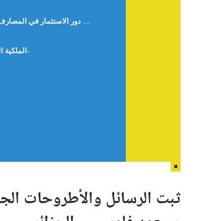
تقييم دور الاستثمار في المصارف الإسلامية في فلسطين (البنك الإسلامي الفلسطيني والبنك الإسلامي العربي نموذجا) الباحثة نسرين عمر حجة – فلسطين –
الملكية الفردية في الإسلام قراءة في كتاب العدالة الاجتماعية في الإسلام للمفكر الشهيد سيد قطب رحمه الله-أ.حيدر ناصر-الجزائر-
ثبت الرسائل والأطروحات الجامع