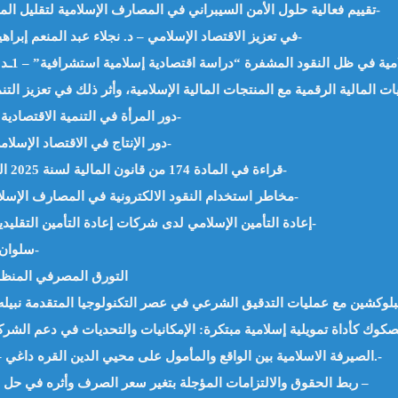
تقييم فعالية حلول الأمن السيبراني في المصارف الإسلامية لتقليل المخاطر المالية – د. علي ابراهيم داود جابر -الاردن-
دور الاستثمار المسؤول اجتماعياً (SRI) في تعزيز الاقتصاد الإسلامي – د. نجلاء عبد المنعم إبراهيم -مصر-
دور المرأة في التنمية الاقتصادية من منظور إسلامي – د.ألاء عادل العبيد -الكويت-
دور الإنتاج في الاقتصاد الإسلامي وتأثيره على التنمية – لطيفة الينبعي -المغرب-
قراءة في المادة 174 من قانون المالية لسنة 2025 المتعلقة الصكوك السيادية – أ.ناصر حيدر -الجزائر-
مخاطر استخدام النقود الالكترونية في المصارف الإسلامية – د.حمزة المصباح الطاهر البلولة -السودان-
إعادة التأمين الإسلامي لدى شركات إعادة التأمين التقليدية في المعايير الشرعية – عفاف ألفورتي -تونس-
سلوان القارئ: الأصل الإباحة – أ.بن جدو بلخير -الجزائر-
التورق المصرفي المنظم 
لبلوكشين مع عمليات التدقيق الشرعي في عصر التكنولوجيا المتقدمة نبيله 
الصيرفة الاسلامية بين الواقع والمأمول على محيي الدين القره داغي – العراق رئيس الاتحاد العالمي لعلماء المسلمين.-
ربط الحقوق والالتزامات المؤجلة بتغير سعر الصرف وأثره في حل مشكلة التضخم د. أنس إبراهيم جاموس – سوريا –