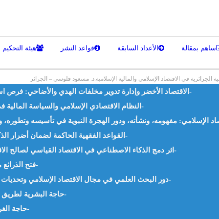
ساهم بمقالة
الأعداد السابقة
قواعد النشر
هيئة التحكيم
 الجزائرية في الاقتصاد الإسلامي والمالية الإسلامية.د. مسعود فلوسي – الجزائر
الاقتصاد الأخضر وإدارة تدوير مخلفات الهدي والأضاحي: فرص استثمارية واعدة – أ.م.د. محمد فهمي رشاد -مصر-
النظام الاقتصادي الإسلامي والسياسة المالية في العصر الراشدي – د. محمود أحمد الأذن -لبنان-
القواعد الفقهية الحاكمة لضمان أضرار الذكاء الاصطناعي – د. زبيري زبير الياسين -الجزائر-
اثر دمج الذكاء الاصطناعي في الاقتصاد القياسي لصالح الاقتصاد الإسلامي – د. ايهاب اسماعيل احمد -مصر-
فتح الذرائع مسلكُ أصوليٌّ للنوازل – أ. بن جدو بلخير -الجزائر-
دور البحث العلمي في مجال الاقتصاد الإسلامي وتحديات التحول الرقمي – د. هيام سامي الزعبي -الأردن-
حاجة البشرية لطريق ثالث – أ. ناصر حيدر مدير بنك “السلام” -الجزائر-
حاجة الغرب لاقتصادنا الإسلامي أ. بن جدو بلخير – الجزائر-