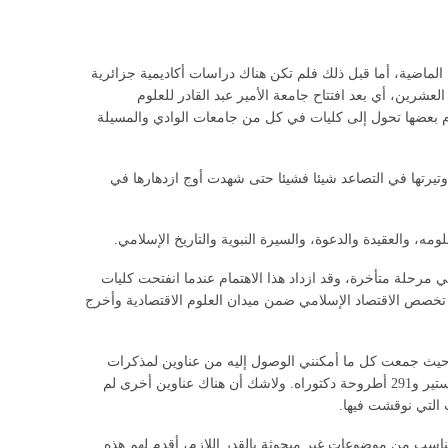
 الماضية، أما قبل ذلك فلم تكن هناك دراسات أكاديمية جزائرية
شرين، أي بعد افتتاح جامعة الأمير عبد القادر للعلوم
سام بعضها تحول إلى كليات في كل من جامعات الوادي والمسيلة
وتيرتها في التصاعد شيئا فشيئا حتى شهدت أوج ازدهارها في
، والعقيدة والدعوة، والسيرة النبوية والتاريخ الإسلامي.
في مرحلة متأخرة، وقد ازداد هذا الاهتمام عندما انفتحت كليات
 تخصص الاقتصاد الإسلامي ضمن ميدان العلوم الاقتصادية وأخرج
ر، حيث جمعت كل ما أمكنني الوصول إليه من عناوين لمذكرات
الماجستير وأطروحات الدكتوراه التي نوقشت في مختلف الجامعات الجزائرية في هذا المجال، وقد بلغ مجموعها 440 عنوانا، منها 149 مذكرة ماجستير و291 أطروحة دكتوراه. ولاشك أن هناك عناوين أخرى لم
 التي نوقشت فيها.
يناسب من موضوعات غير مبحوثة بالقدر اللازم، أقدم لهم هذه