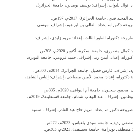
، أطروحة دكتوراه، إعداد: نوال بلبواب، إشراف: يوسف بومدين، جامعة الجزائر3،
قدي، جامعة الجزائر3، 2017م، 197ص.
روحة دكتوراه، إعداد: الغالي بن ابراهيم، إشراف: موسى
طروحة دكتوراه الطور الثالث، إعداد: مريم زايدي، إشراف:
ل منصوري، جامعة بسكرة، أكتوبر 2020م، 308ص.
توراه، إعداد: أيمن زيد، إشراف: حميد قرومي، جامعة البويرة،
ف: فارس فضيل، جامعة الجزائر3، 2014م، 300ص.
 دكتوراه، إعداد: محمد الأمين مصباحي، إشراف: إلياس الشاهد،
د سحنون، جامعة أم البواقي، 2020م، 335ص.
، أطروحة دكتوراه، إعداد: لبنى بوطمين، إشراف: عبد الوهاب شمام، جامعة قسنطينة2، 2019م،
أطروحة دكتوراه، إعداد: مريم حاج عبد القادر، إشراف: سمية
ديف، جامعة سيدي بلعباس، 2023م، 272ص.
بودرامة، جامعة سطيف1، 2021م، 303ص.