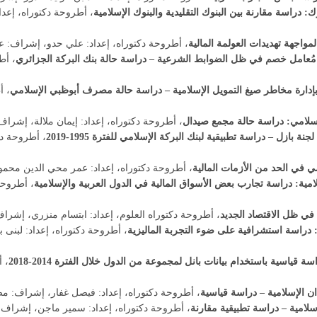
ك: دراسة مقارنة بين البنوك التقليدية والبنوك الإسلامية
مواجهة تهديدات العولمة المالية
، أطروحة دكتوراه، إعداد: علي حدو، إشراف: عبد المجيد 
ل مُعامل خصم في ظل الضوابط الشرعية – دراسة حالة بنك البركة الجزائري
، أط
، أ
لإسلامي: دراسة حالة مجمع صيدال
، أطروحة دكتوراه، إعداد: إيمان ملالة، إشراف: كما
ازل – دراسة تطبيقية لبنك البركة الإسلامي للفترة 1995-2019
، أطروحة دك
ي في الحد من الأزمات المالية
، أطروحة دكتوراه، إعداد: عمر محي الدين محمود، إشرا
إسلامية: دراسة تجارب بعض الأسواق المالية في الدول العربية والإسلامية
، أطروحة
ة في ظل الاقتصاد الجديد
، أطروحة دكتوراه العلوم، إعداد: ابتسام منزري، إشراف: محمو
: دراسة استشرافية على ضوء التجربة الماليزية
ياسية باستخدام بيانات بانل لمجموعة من الدول خلال الفترة 2014-2018
، 
ان الإسلامية – دراسة قياسية
، أطروحة دكتوراه، إعداد: فيصل غفار، إشراف: مصطفى ر
سلامية – دراسة تطبيقية مقارنة
، أطروحة دكتوراه، إعداد: سمير ماجن، إشراف: مصطفى 