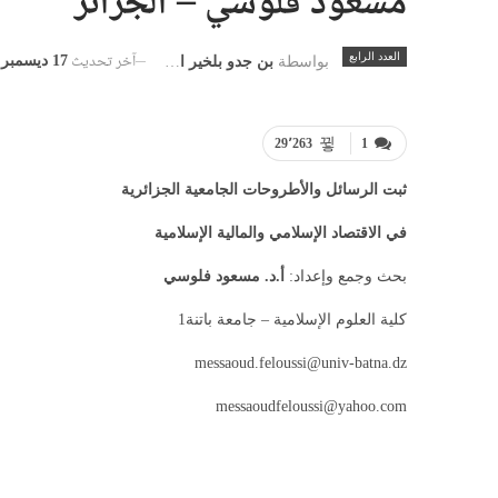
مسعود فلوسي – الجزائر
آخر تحديث
العدد الرابع
17 ديسمبر, 2023
بواسطة
بن جدو بلخير المشرف العام
29٬263
1
ثبت الرسائل والأطروحات الجامعية الجزائرية
في الاقتصاد الإسلامي والمالية الإسلامية
بحث وجمع وإعداد:
أ.د. مسعود فلوسي
كلية العلوم الإسلامية – جامعة باتنة1
messaoud.feloussi@univ-batna.dz
messaoudfeloussi@yahoo.com