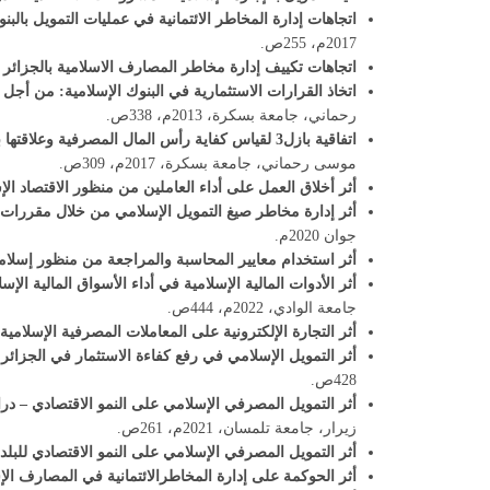
اتجاهات إدارة المخاطر الائتمانية في عمليات التمويل بالبنو
2017م، 255ص.
اتجاهات تكييف إدارة مخاطر المصارف الاسلامية بالجزائر ل
اتخاذ القرارات الاستثمارية في البنوك الإسلامية: من أج
رحماني، جامعة بسكرة، 2013م، 338ص.
اتفاقية بازل3 لقياس كفاية رأس المال المصرفية وعلاقتها بإدارة مخاطر صيغ التمويل الإسلامية – دراسة حالة مصرف أبوظبي الإسلامي
موسى رحماني، جامعة بسكرة، 2017م، 309ص.
أثر أخلاق العمل على أداء العاملين من منظور الاقتصاد ا
أثر إدارة مخاطر صيغ التمويل الإسلامي من خلال مقررات لجنة ب
جوان 2020م.
أثر استخدام معايير المحاسبة والمراجعة من منظور إسلام
أثر الأدوات المالية الإسلامية في أداء الأسواق المالية ال
جامعة الوادي، 2022م، 444ص.
أثر التجارة الإلكترونية على المعاملات المصرفية الإسلامي
أثر التمويل الإسلامي في رفع كفاءة الاستثمار في الجزائر
428ص.
أثر التمويل المصرفي الإسلامي على النمو الاقتصادي – دراسة ق
زيرار، جامعة تلمسان، 2021م، 261ص.
أثر التمويل المصرفي الإسلامي على النمو الاقتصادي للبلد
أثر الحوكمة على إدارة المخاطرالائتمانية في المصارف الإ