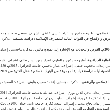
 الاسلامي
، أطروحة دكتوراه، إعداد: عيسى خليفي، إشراف: عيسى يحة، جامعة الجزائر، 013
رض والإفصاح في القوائم المالية للمصارف الإسلامية: دراسة تطبيقية
، مذكرة م
، مذكرة ماجستير، إعداد
الية الجزائرية
، أطروحة دكتوراه العلوم، إعداد: زين الدين طالم، إشراف: فارس فضيل، جا
 إعداد: محجوب خلفي، إشراف: عمار بلحيمر، جامعة الجزائر1، 2015م، 130ص.
ة لها – دراسة قياسية لمجموعة من البنوك الاسلامية خلال الفترة من 2009 إلى 2017
د الإسلامي والوضعي
، مذكرة ماجستير، إعداد: سفيان بنايش، إشراف: السعيد دراج
ر، إعداد: محي الدين يوري، إشراف: عبدالله بدعيدة، جامعة الجزائر3، 2011م، 126ص.
إعداد: فتيحة عرورة، إشراف: الطيب زروتي، جامعة الجزائر1، 2009م، 154ص.
ر، إعداد: نجاح ميدني، إشراف: سعيد فكرة، جامعة باتنة، جوان 2008م، 226ص.
دراسة بعض التجارب العربية
، أطروحة دكتوراه، إعداد: خالد بن الوليد قندوز، إشراف: كمال 