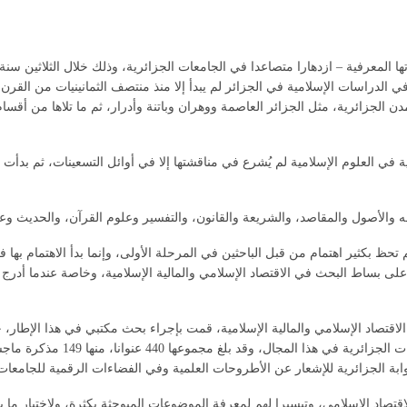
ا المعرفية – ازدهارا متصاعدا في الجامعات الجزائرية، وذلك خلال الثلاثين سنة
دراسات الإسلامية في الجزائر لم يبدأ إلا منذ منتصف الثمانينيات من القرن الع
دن الجزائرية، مثل الجزائر العاصمة ووهران وباتنة وأدرار، ثم ما تلاها من أق
في العلوم الإسلامية لم يُشرع في مناقشتها إلا في أوائل التسعينات، ثم بدأت 
والأصول والمقاصد، والشريعة والقانون، والتفسير وعلوم القرآن، والحديث وعلومه
 تحظ بكثير اهتمام من قبل الباحثين في المرحلة الأولى، وإنما بدأ الاهتمام بها 
لى بساط البحث في الاقتصاد الإسلامي والمالية الإسلامية، وخاصة عندما أدرج
ا الاقتصاد الإسلامي والمالية الإسلامية، قمت بإجراء بحث مكتبي في هذا الإطا
وابة الجزائرية للإشعار عن الأطروحات العلمية وفي الفضاءات الرقمية للجامعات
قتصاد الإسلامي، وتيسيرا لهم لمعرفة الموضوعات المبوحثة بكثرة، ولاختيار ما 