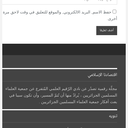
حفظ الاسم, البريد الالكتروني, والموقع للتعليق في وقت لاحق مرة
أخرى.
اقتصادنا الإسلامي
مجلّة رقمية تصدُر عن نادي الرّقيم العلمي المُتفرع عن جمعية العلماء
المسلمين الجزائريين ، يُرادُ منها أن تُتمّ المسير، وأن تكون سببا في
بعث أفكار جمعية العلماء المسلمين الجزائريين .
تنويه