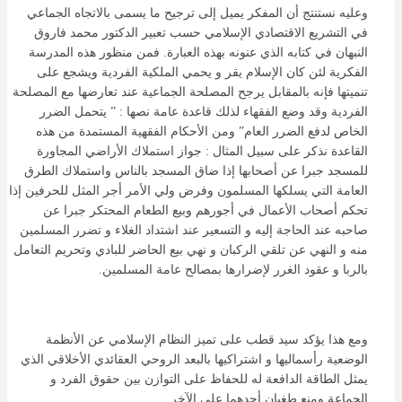
وعليه نستنتج أن المفكر يميل إلى ترجيح ما يسمى بالاتجاه الجماعي
في التشريع الاقتصادي الإسلامي حسب تعبير الدكتور محمد فاروق
النبهان في كتابه الذي عنونه بهذه العبارة. فمن منظور هذه المدرسة
الفكرية لئن كان الإسلام يقر و يحمي الملكية الفردية ويشجع على
تنميتها فإنه بالمقابل يرجح المصلحة الجماعية عند تعارضها مع المصلحة
الفردية وقد وضع الفقهاء لذلك قاعدة عامة نصها : ” يتحمل الضرر
الخاص لدفع الضرر العام” ومن الأحكام الفقهية المستمدة من هذه
القاعدة نذكر على سبيل المثال : جواز استملاك الأراضي المجاورة
للمسجد جبرا عن أصحابها إذا ضاق المسجد بالناس واستملاك الطرق
العامة التي يسلكها المسلمون وفرض ولي الأمر أجر المثل للحرفين إذا
تحكم أصحاب الأعمال في أجورهم وبيع الطعام المحتكر جبرا عن
صاحبه عند الحاجة إليه و التسعير عند اشتداد الغلاء و تضرر المسلمين
منه و النهي عن تلقي الركبان و نهي بيع الحاضر للبادي وتحريم التعامل
بالربا و عقود الغرر لإضرارها بمصالح عامة المسلمين.
ومع هذا يؤكد سيد قطب على تميز النظام الإسلامي عن الأنظمة
الوضعية رأسماليها و اشتراكيها بالبعد الروحي العقائدي الأخلاقي الذي
يمثل الطاقة الدافعة له للحفاظ على التوازن بين حقوق الفرد و
الجماعة ومنع طغيان أحدهما على الآخر.