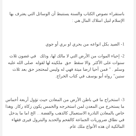
باستقراء نصوص الكتاب والسنة يستنبط أن الوسائل التي يعترف بها
الإسلام لنيل امتلاك المال هي :
1- الصيد بكل انواعه من بحري او بري أو جوي
2- إحياء الموات من الأرض التي لا مالك لها، وذلك في غضون ثلاث
سنوات على الأكثر والا سقط حق ملكيته لها لقوله صلى الله عليه
وسلم . ” فمن أحيا ارضا ميتة فهي له وليس لمحتجز حق بعد ثلاث
سنين” رواه أبو يوسف في كتاب الخراج.
3- استخراج ما في باطن الأرض من المعادن حيث تؤول أربعة أخماس
ما يستخرج من المعدن لمن استخرجه والخمس يكون زكاة ركاز. وهذا
خاص بالمعادن النادرة الاستعمال كالذهب والفضة… الخ اما ما يدخل
في نطاق ضروريات الجماعة كالفحم والحديد والبترول فيرى فقهاء
المالكية ان هذه الأنواع ملك عام.