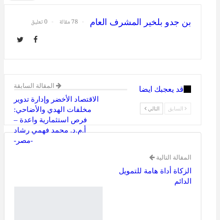
Telegram
طباعة
البريد الإلكتروني
بن جدو بلخير المشرف العام
78 مقالة
0 تعليق
المقالة السابقة
قد يعجبك ايضا
الاقتصاد الأخضر وإدارة تدوير
السابق
التالي
مخلفات الهدي والأضاحي:
فرص استثمارية واعدة –
أ.م.د. محمد فهمي رشاد
-مصر-
المقالة التالية
الزكاة أداة هامة للتمويل
الدائم