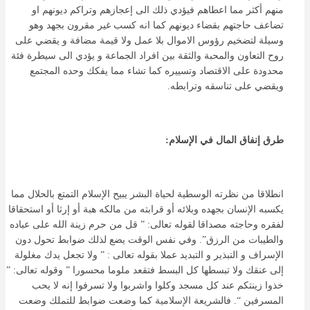
منهم أكثر مما اعطاهم فيؤدي ذلك الى إعجازهم وتراكم ديونهم او
تضاعف حاجتهم بقضاء ديونهم كما انه كسب غير مقرون بجهد وهو
وسيلة لتضخيم رؤوس الاموال بلا عمل ولا قيمة مضافة و يقضي على
روح التعاون والمحبة والثقة بين افراد الجماعة و يؤدي الى سيطرة فئة
محدودة على الاقتصاد وتسييره كما تشاء مما يفكك وحده المجتمع
ويقضي على تناسقه وترابطه.
طرق إنفاق المال في الإسلام:
انطلاقا من نظرته الوسطية لحياة البشر يبيح الإسلام التمتع بالحلال مما
يكسبه الإنسان بجهده وبلائه أو قرابته من مالكه هبة أو إرثا أو استحقاقا
لفقره وحاجته مصداقا لقوله تعالى: ” قل من حرم زينة الله على عباده
والطيبات من الرزق”. وفي نفس الوقت يضع لذلك ضوابط تحول دون
الإسراف و التبذير و التبديد عملا بقوله تعالى : ” ولا تجعل يدك مغلولة
إلى عنقك ولا تبسطها كل البسط فتقعد ملوما محسورا ” وقوله تعالى: ”
خذوا زينتكم عند كل مسجد وكلوا واشربوا ولا تسرفوا إنه لا يحب
المسرفين “. فالشريعة الإسلامية كما وضعت ضوابط للتملك وضعت