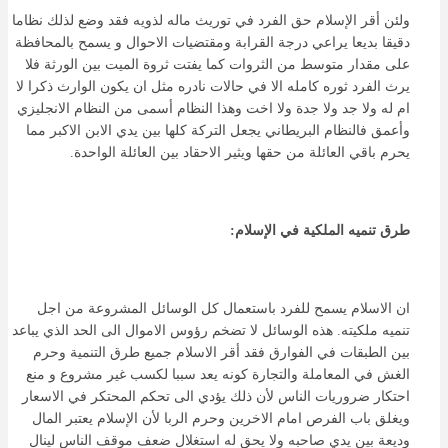
ولئن أقر الإسلام حق الفرد في توريث ماله لذويه فقد وضع لذلك نظاما
دقيقا بديعا يراعي درجة القرابة ومقتضيات الاحوال و يسمح بالمحافظة
على مقدار متوسط من الثروات كما يفتت ثروة الميت بين الورثة فلا
يرث الفرد ثوره كامله الا في حالات نادره مثل ان يكون الوارث ذكرا لا
ام له ولا جد ولا جدة ولا اخت وهذا النظام أسمى من النظام الانجليزي
وأعمق فالنظام البريطاني يجعل التركة كلها بين يدي الابن الاكبر مما
يحرم باقي العائلة من حقها ويثير الاحقاد بين العائلة الواحدة.
طرق تنميه الملكية في الإسلام:
ان الاسلام يسمح للفرد باستعمال كل الوسائل المشروعة من اجل
تنميه ملكيته. هذه الوسائل لا تضخم رؤوس الاموال الى الحد الذي يباعد
بين الطبقات في الفوارق فقد أقر الاسلام جميع طرق التنمية وحرم
الغش في المعاملة والتجارة كونه يعد سببا لكسب غير مشروع و منع
احتكار ضروريات الناس لأن ذلك يؤدي الى تحكم المحتكر في الاسعار
ويغلق باب الفرص امام الاخرين وحرم الربا لأن الإسلام يعتبر المال
وديعة بين يدي صاحبه ولا يحق له استغلال ضعف موقف الناس لينال