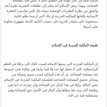
يسلبه شيئا من ثمار جهده في النطاق الذي لا يمس فيه بمصلحة
الجماعة. وبهذا برهن الإسلام أنه ينظر إلى تطلعات البشرية نظرة أبعد
وأعمق من نظرة النظريات الوضعية سواء تلك التي صادمت الفطرة
الانسانية بإلغائها للملكية الفردية او تلك التي أرست ظلم أقلية
مستحوذة على مصادر الثروة على حساب أغلبية كادحة مقهورة مغلوبة
على أمرها.
طبيعة الملكية الفردية في الإسلام:
إن الملكية الفردية التي يبيحها الإسلام ليست كتلك الى نراها في النظم
الرأسمالية، التي لا تجعل لها حدا ولا قيدا وانما هي ملكية تقف حدودها
عند مصلحة الجماعة، بل أن هذه الملكية ليست سوى وسيلة من
وسائل تحقيق المصلحة الجماعية ففلسفة الملكية الفردية في الإسلام
تعتبر المالك وكيلا في هذا المال عن الجماعة وان حيازته له انما هي
وظيفة اكثر منه حقا مطلقا وأن المال في الأصل حق للجماعة وهي
مستخلفة فيه عن الله.