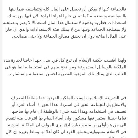
فالجماعة كلها لا يمكن أن تحصل على المال كله وتتقاسمه فيما بينها
بالسواسية وتستعمله كما تملى عليها اهواء افرادها لان فيها من يملك
استعدادات فطرية وذهنية لاستعمال هذا المال استعمالا لا يضر بمصلحته
ولا بمصلحة الجماعة وفيها من لا يملك هذه الاستعدادات والذي ان حاز
على المال اضاعه دون ان يحقق مصالح الجماعة ولا حتى مصالحه.
ولهذا اقتضت حكمة الإسلام ان تدع كل فرد يبدل جهدا خاصا لحيازة هذه
الملكية بالوسائل المشروعة ومن نجح منهم في استحصاله انما هو في
الغالب الذي يملك تلك الموهبة الفطرية لحسن استعماله واستثماره.
في الشريعة الإسلامية، ليست الملكية الفردية حقا مطلقا للتصرف
والانتفاع بل للجماعة الحق في استرداد هذا الحق إذا أساء الفرد أو
تعسف في استخدامه وهذا اشبه شيء بالوظيفة ان قام بها صاحبها
قياما حسنا استمر فيها مشكورا وان أساء القيام بها انتزعت منه لتقدم
الى من هو أولى بها منه وبعباره ادق يرى المؤلف ان الملكية الفردية
في الاسلام مسؤوليه يتحملها الفرد ان كان أهلا لها وتناط بغيره إن كان