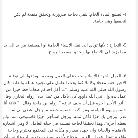
4- تصنيع المادة الخام: لتفي بحاجة ضرورية وتحقق منفعة لم تكن
لتحققها وهي خامة.
5- التجارة : لأنها تؤدي الى نقل الأشياء الخامة او المصنعة من يد الى يد
مما يزيد في الانتفاع بها ويحقق مقصد الرواج.
6- العمل باجر: فالإسلام يحث على العمل ويعظمه ويدعوا الى توفية
الاجير حقه معجلا وكاملا كما يحث العامل على تجويد عمله واتقانه. قال
رسول الله صلى الله عليه وسلم :”ما أكل احدكم طعاما قط خيرا من
عمل يده وإن نبي الله داوود كان يأكل من عمل يده” رواه البخاري وقال
” آتوا الأجير أجره قبل أن يجف عرقه ” رواه ابن ماجة وقال : ” ثلاثة أنا
خصمهم يوم القيامة، ومن كنت خصمه خصمته، رجل أعطى بي ثم
غدر، ورجل باع حرًا فأكل ثمنه، ورجل استأجر أجيرًا فاستوفى منه، ولم
يعطه أجره”. وهذا تحقيقا لحاجة نفسية في حياة العامل الا وهي اشعاره
بالاهتمام والعناية وان جهده مقدر و مكانه في المجتمع محترم وحاجة
واقعية تتمثل في ان العامل محتاج لأجره ليسد به ضروريات عائلته وأن