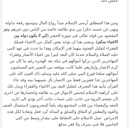
عكس ذلك.
ومن هذا المنطلق أرسى الإسلام مبدأ رواج المال وتوسيع رقعة تداوله
ونهى عن حبسه حكرا بين يدي طائفه خاصه من الناس دون غيرهم وهو
المقصود من قوله تعالى في سورة الحشر
(كي لا يكون دوله بين
الاغنياء منكم).
ومعنى هذا ان يؤخذ بعض المال من الاغنياء فيملك
للفقراء لتقليل الفجوة بينهما قدر الإمكان وهذا ما حدث في عهد النبي
عليه الصلاة والسلام عندما كان البعد كبيرا بين اغنياء الأنصار وفقراء
المهاجرين الذين تركوا أموالهم في مكة بعد الهجرة رغم ما كان من
كرم الانصار وإيثارهم. فلما كانت موقعه بني النضير غنم المسلمون
أموالهم صلحا فوزع النبي صلى الله عليه وسلم ذاك الفيئ كله على
المهاجرين عدا فقيرين فقط من الانصار نال نصيبهما منه وقد جاء
القرآن بتأييد هذا التصرف لتقليل البعد بين الاغنياء والفقراء ويدل ذلك
على كراهية الاسلام لتحبس الاموال في يد طائفه وانحسارها عن اخرى
لأن تضخم الثروة من جانب على حساب جانب آخر يؤدي الى اثاره
الحقد والبغضاء بين فئات المجتمع وقد يلجأ المحرومون لاستعمال العنف
والقوه والبطش او النفاق والتملق و المذلة كرد فعل وتفاديا لكل هذه
الامراض عمل الاسلام على الحفاظ على مقدار وسط من كلي
الجانبين فلا غنى مترف ولا فقر مدقع