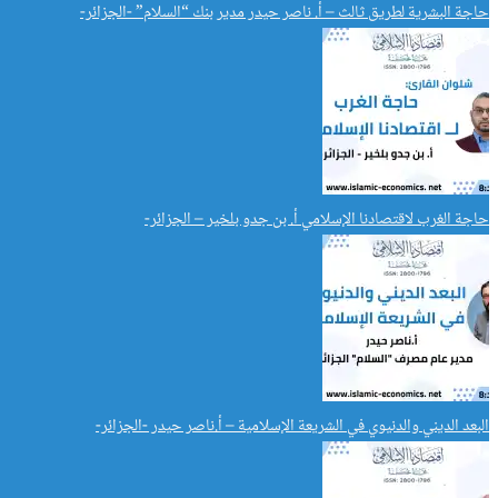
حاجة البشرية لطريق ثالث – أ. ناصر حيدر مدير بنك “السلام” -الجزائر-
حاجة الغرب لاقتصادنا الإسلامي أ. بن جدو بلخير – الجزائر-
البعد الديني والدنيوي في الشريعة الإسلامية – أ.ناصر حيدر -الجزائر-