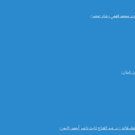
م.د. محمد فهمي رشاد -مصر-
 -لبنان-
بيقاته – د. عبد الفتاح ثابت ناصر أحمد -اليمن-