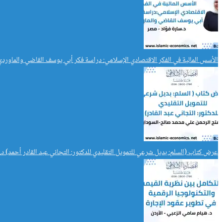
الأسس المالية في الفكر الاقتصادي الإسلامي: دراسة فكر أبي يوسف القاضي والماوردي
عرض كتاب (السلم: بديل شرعي للتمويل التقليدي للدكتور: التجاني عبد القادر أحمد) 