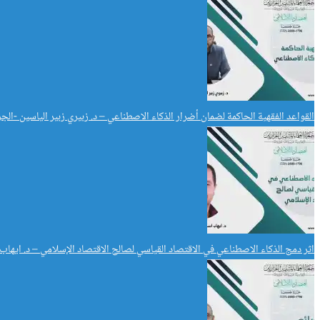
القواعد الفقهية الحاكمة لضمان أضرار الذكاء الاصطناعي – د. زبيري زبير الياسين -الجز
اثر دمج الذكاء الاصطناعي في الاقتصاد القياسي لصالح الاقتصاد الإسلامي – د. ايها