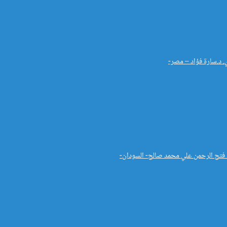
. د.سارة فؤاد – مصر-
د. فتح الرحمن علي محمد صالح- السودان-