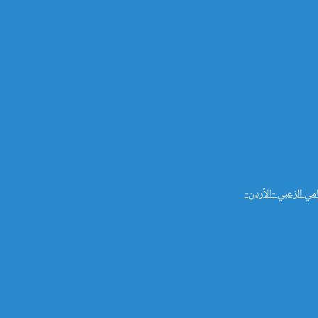
مي الزعبي -الأردن-