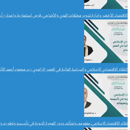
الاقتصاد الأخضر وإدارة تدوير مخلفات الهدي والأضاحي: فرص استثمارية واعدة – أ.
النظام الاقتصادي الإسلامي والسياسة المالية في العصر الراشدي – د. محمود أحمد الأذن
نظام الاقتصاد الإسلامي: مفهومه، ونشأته، ودور الهجرة النبوية في تأسيسه وتطوره، وتط