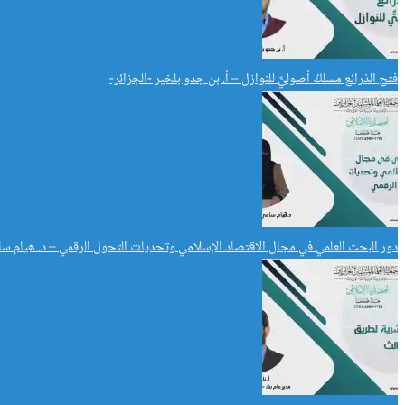
فتح الذرائع مسلكُ أصوليٌّ للنوازل – أ. بن جدو بلخير -الجزائر-
دور البحث العلمي في مجال الاقتصاد الإسلامي وتحديات التحول الرقمي – د. هيام سا