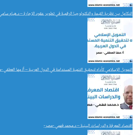
التكامل بين نظرية القيمة والتكنولوجيا الرقمية في تطوير عقود الإجارة – د.هيام سامي
التمويل الإسلامي كأداه لتحقيق التنمية المستدامة في الدول العربية – أ/ مها العطفي -
اقتصاد المعرفة والدراسات البينية – د.محمد فهمي -مصر-