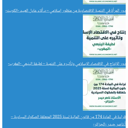
دور المرأة في التنمية الاقتصادية من منظور إسلامي – د.ألاء عادل العبيد -الكويت-
دور الإنتاج في الاقتصاد الإسلامي وتأثيره على التنمية – لطيفة الينبعي -المغرب-
قراءة في المادة 174 من قانون المالية لسنة 2025 المتعلقة الصكوك السيادية –
أ.ناصر حيدر -الجزائر-