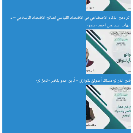
اثر دمج الذكاء الاصطناعي في الاقتصاد القياسي لصالح الاقتصاد الإسلامي – د.
ايهاب اسماعيل احمد -مصر-
فتح الذرائع مسلكُ أصوليٌّ للنوازل – أ. بن جدو بلخير -الجزائر-