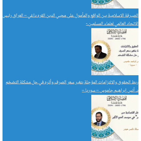
الصيرفة الاسلامية بين الواقع والمأمول على محيي الدين القره داغي – العراق رئيس
الاتحاد العالمي لعلماء المسلمين.-
ربط الحقوق والالتزامات المؤجلة بتغير سعر الصرف وأثره في حل مشكلة التضخم
د. أنس إبراهيم جاموس – سوريا –