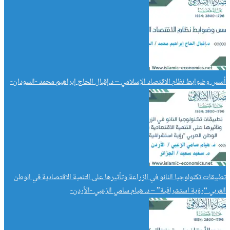
أسس وضوابط نظام الاقتصاد الإسلامي – د.إقبال الحاج إبراهيم محمد -السودان-
تطبيقات تكنولوجيا النانو في الزراعة وتأثيرها على التنمية الاقتصادية في الوطن
العربي “رؤية استشرافية” – د. هيام سامي الزعبي -الأردن-