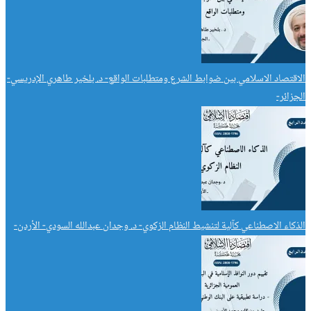
الاقتصاد الاسلامي بين ضوابط الشرع ومتطلبات الواقع- د. بلخير طاهري الإدريسي-
الجزائر-
الذكاء الاصطناعي كآلية لتنشيط النظام الزكوي- د. وجدان عبدالله السودي- الأردن-