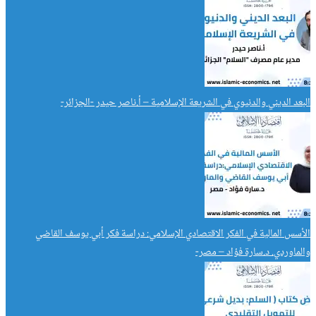
البعد الديني والدنيوي في الشريعة الإسلامية – أ.ناصر حيدر -الجزائر-
الأسس المالية في الفكر الاقتصادي الإسلامي: دراسة فكر أبي يوسف القاضي
والماوردي. د.سارة فؤاد – مصر-