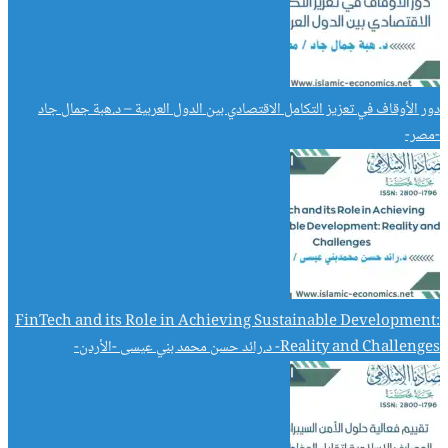
دور الأوقاف في تعزيز التكامل الاقتصادي بين الدول العربية – د.هبة جمال جاد
-مصر-
FinTech and its Role in Achieving Sustainable Development:
Reality and Challenges- د.رائد حسن محمد بني عيسى -الأردن-