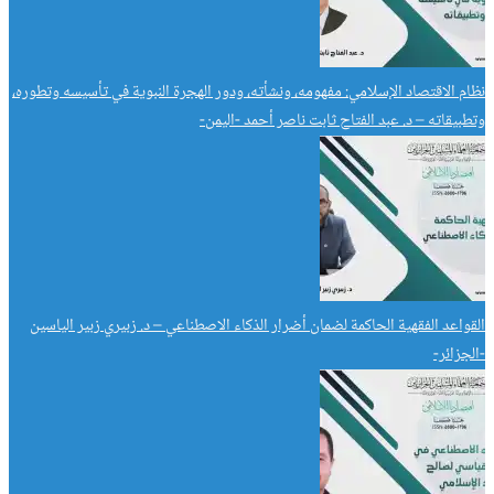
نظام الاقتصاد الإسلامي: مفهومه، ونشأته، ودور الهجرة النبوية في تأسيسه وتطوره،
وتطبيقاته – د. عبد الفتاح ثابت ناصر أحمد -اليمن-
القواعد الفقهية الحاكمة لضمان أضرار الذكاء الاصطناعي – د. زبيري زبير الياسين
-الجزائر-