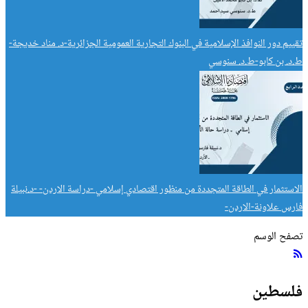
تقييم دور النوافذ الإسلامية في البنوك التجارية العمومية الجزائرية-د. مناد خديجة-
ط.د. بن كابو-ط.د. سنوسي
الاستثمار في الطاقة المتجددة من منظور اقتصادي إسلامي -دراسة الاردن- -د.نبيلة
فارس علاونة-الاردن-
تصفح الوسم
فلسطين