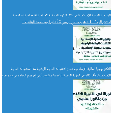
الهندسة المالية الإسلامية في ظل النقود المشفرة “دراسة اقتصادية إسلامية
استشرافية” – 1ـد.هيام سامي الزعبي 2ـأ.د.ابراهيم محمد البطاينة –
التكنولوجيا المالية الإسلامية دمج التقنيات المالية الرقمية مع المنتجات المالية
الإسلامية، وأثر ذلك في تعزيز التنمية الاجتماعية – د.أنس إبرهيم الجاموس -سوريا-