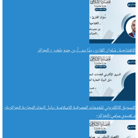
الافتتاحية : سُلوان القارئ : يدًا بيد . أ. بن جدو بلخير – الجزائر
التسويق الإلكتروني للخدمات المصرفية الاسلامية : دليل البنوك التجارية الجزائرية-
د. لعبيدي سامي-الجزائر-