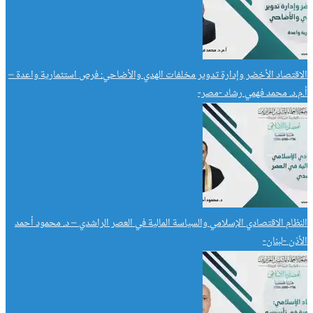
الاقتصاد الأخضر وإدارة تدوير مخلفات الهدي والأضاحي: فرص استثمارية واعدة –
أ.م.د. محمد فهمي رشاد -مصر-
النظام الاقتصادي الإسلامي والسياسة المالية في العصر الراشدي – د. محمود أحمد
الأذن -لبنان-