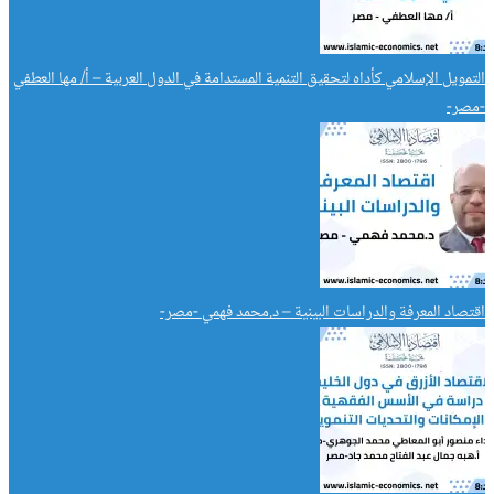
التمويل الإسلامي كأداه لتحقيق التنمية المستدامة في الدول العربية – أ/ مها العطفي
-مصر-
اقتصاد المعرفة والدراسات البينية – د.محمد فهمي -مصر-