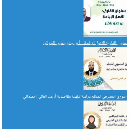
سلوان القارئ: الأصل الإباحة – أ.بن جدو بلخير -الجزائر-
التورق المصرفي المنظم دراسة فقهية مقاصدية أ: عبد العالي احميداني