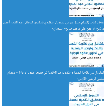
عرض كتاب (السلم: بديل شرعي للتمويل التقليدي للدكتور: التجاني عبد القادر أحمد)
د. فتح الرحمن علي محمد صالح- السودان-
التكامل بين نظرية القيمة والتكنولوجيا الرقمية في تطوير عقود الإجارة – د.هيام
سامي الزعبي -الأردن-