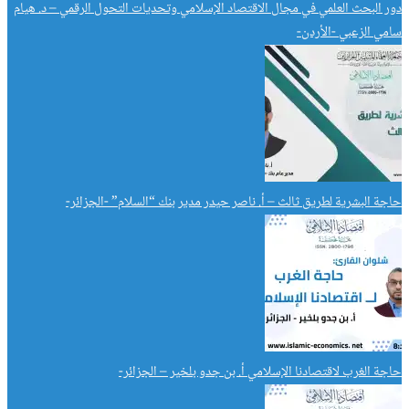
دور البحث العلمي في مجال الاقتصاد الإسلامي وتحديات التحول الرقمي – د. هيام
سامي الزعبي -الأردن-
حاجة البشرية لطريق ثالث – أ. ناصر حيدر مدير بنك “السلام” -الجزائر-
حاجة الغرب لاقتصادنا الإسلامي أ. بن جدو بلخير – الجزائر-