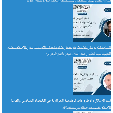
سُلوان القارئ : كُتب “الأموال” الأستاذ بن جدو بلخير – الجزائر –
الملكية الفردية في الإسلام قراءة في كتاب العدالة الاجتماعية في الإسلام للمفكر
الشهيد سيد قطب رحمه الله-أ.حيدر ناصر-الجزائر-
ثبت الرسائل والأطروحات الجامعية الجزائرية في الاقتصاد الإسلامي والمالية
الإسلامية.د. مسعود فلوسي – الجزائر