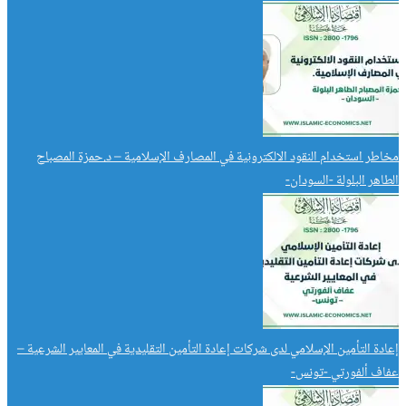
مخاطر استخدام النقود الالكترونية في المصارف الإسلامية – د.حمزة المصباح
الطاهر البلولة -السودان-
إعادة التأمين الإسلامي لدى شركات إعادة التأمين التقليدية في المعايير الشرعية –
عفاف ألفورتي -تونس-