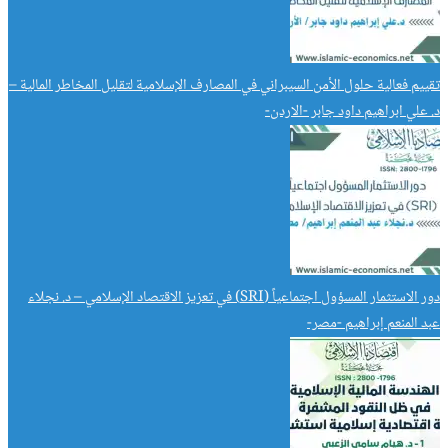
تقييم فعالية حلول الأمن السيبراني في المصارف الإسلامية لتقليل المخاطر المالية –
د. علي ابراهيم داود جابر -الاردن-
دور الاستثمار المسؤول اجتماعياً (SRI) في تعزيز الاقتصاد الإسلامي – د. نجلاء
عبد المنعم إبراهيم -مصر-