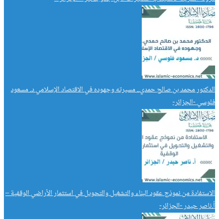
الدكتور محمد بن صالح حمدي.. مسيرته وجهوده في الاقتصاد الإسلامي د. مسعود
فلوسي -الجزائر-
الاستفادة من نموذج عقود البناء والتشغيل والتحويل في استثمار الأراضي الوقفية –
أ.ناصر حيدر -الجزائر-