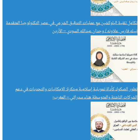
تكامل تقنية البلوكشين مع عمليات التدقيق الشرعي في عصر التكنولوجيا المتقدمة
نبيله فارس علاونه / وجدان عبدالله السودي – الأردن
تطور الصكوك كأداة تمويلية إسلامية مبتكرة: الإمكانيات والتحديات في دعم
الشركات الناشئة والمتوسطة هناء سدراتي – المغرب-