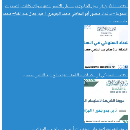
الاقتصاد الأزرق في دول الخليج: دراسة في الأسس الفقهية والإمكانات والتحديات
التنموية – د. فداء منصور أبو المعاطي محمد الجوهري ا. هبه جمال عبد الفتاح محمد
جاد- -مصر-
الاقتصاد السلوكي في الاسلام – الباحثة عزة صالح عبد العاطي -مصر-
مرونة الشريعة لاستيعاب المتغيرات أ. بن جدو بلخير – الجزائر –