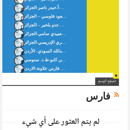
ثبت الرسائل والأطروحات الجامعية الجزائرية في الاقتصاد الإسلامي والمالية الإسلامية.د. مسعود فلوسي – الجزائر
الافتتاحية : سُلوان القارئ : يدًا بيد . أ. بن جدو بلخير – الجزائر
تقييم دور النوافذ الإسلامية في البنوك التجارية العمومية الجزائرية-د. مناد خديجة-ط.د. بن كابو-ط.د. سنوسي
تصفح الوسم
فارس
لم يتم العثور على أي شيء