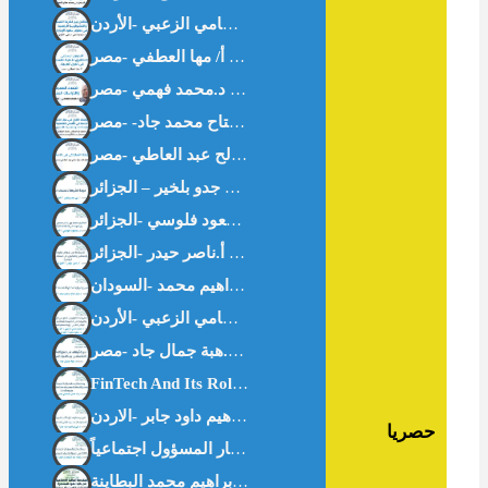
اقتصاد المعرفة والدراسات البينية – د.محمد فهمي -مصر-
حصريا