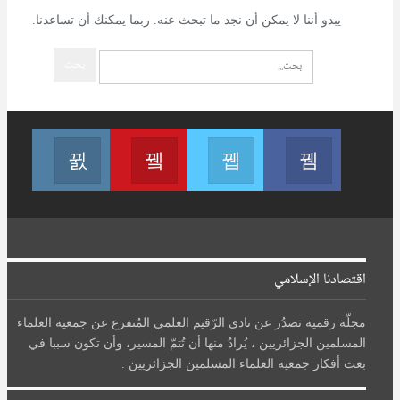
يبدو أننا لا يمكن أن نجد ما تبحث عنه. ربما يمكنك أن تساعدنا.
تابعنا على فيسبوك
تابعنا على تويتر
Join us on Youtube
تابعنا عل
اقتصادنا الإسلامي
مجلّة رقمية تصدُر عن نادي الرّقيم العلمي المُتفرع عن جمعية العلماء
المسلمين الجزائريين ، يُرادُ منها أن تُتمّ المسير، وأن تكون سببا في
بعث أفكار جمعية العلماء المسلمين الجزائريين .