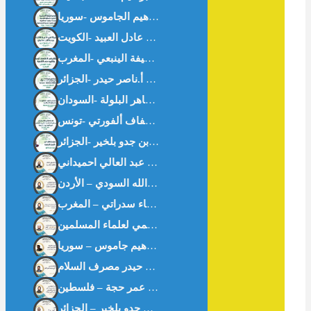
سلوان القارئ: الأصل الإباحة – أ.بن جدو بلخير -الجزائر-
التورق المصرفي المنظم دراسة فقهية مقاصدية أ: عبد العالي احميداني
تكامل تقنية البلوكشين مع عمليات التدقيق الشرعي في عصر التكنولوجيا المتقدمة نبيله فارس علاونه / وجدان عبدالله السودي – الأردن
خواطر اقتصادية من “شعب عامر” في موسم الحج الأكبر الأستاذ ناصر حيدر مصرف السلام