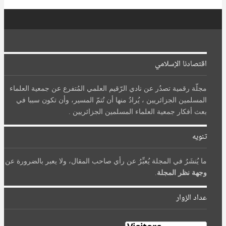
اقتصادنا الإسلامي
مجلّة رقمية تصدُر عن نادي الرّقيم العلمي المُتفرع عن جمعية العلماء
المسلمين الجزائريين ، يُرادُ منها أن تُتمّ المسير، وأن تكون سببا في
بعث أفكار جمعية العلماء المسلمين الجزائريين .
تنويه
ما يُنشَرُ في المجلة يُعبِّرُ عن رأي صاحب المقال، ولا يعبر بالضرورة عن
وجهة نظر المجلة
.
عداد الزوار