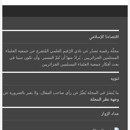
اقتصادنا الإسلامي
مجلّة رقمية تصدُر عن نادي الرّقيم العلمي المُتفرع عن جمعية العلماء
المسلمين الجزائريين ، يُرادُ منها أن تُتمّ المسير، وأن تكون سببا في
بعث أفكار جمعية العلماء المسلمين الجزائريين .
تنويه
ما يُنشَرُ في المجلة يُعبِّرُ عن رأي صاحب المقال، ولا يعبر بالضرورة عن
وجهة نظر المجلة
.
عداد الزوار