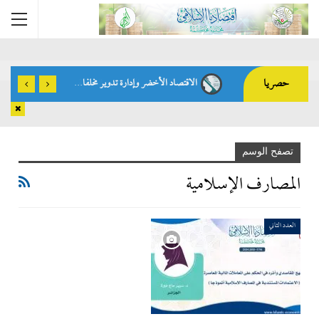
Home
المصارف الإسلامية
حصريا
الاقتصاد الأخضر وإدارة تدوير مخلفات الهدي والأضاحي: فرص استثمارية واعدة – أ.م.د. محمد فهمي رشاد -مصر-
النظام الاقتصادي الإسلامي والسياسة المالية في العصر الراشدي – د. محمود أحمد الأذن -لبنان-
تصفح الوسم
المصارف الإسلامية
العدد الثاني