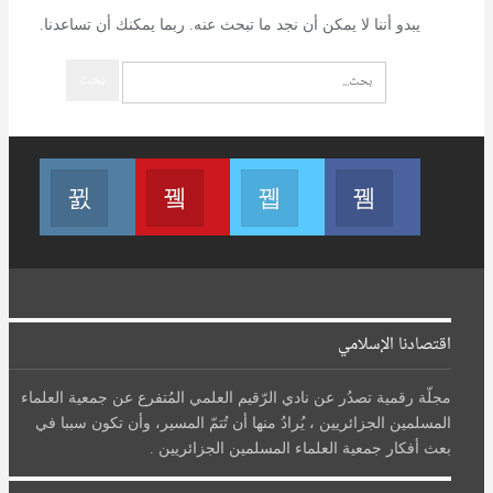
يبدو أننا لا يمكن أن نجد ما تبحث عنه. ربما يمكنك أن تساعدنا.
تابعنا على فيسبوك
تابعنا على تويتر
Join us on Youtube
تابعنا على انستغرام
اقتصادنا الإسلامي
مجلّة رقمية تصدُر عن نادي الرّقيم العلمي المُتفرع عن جمعية العلماء
المسلمين الجزائريين ، يُرادُ منها أن تُتمّ المسير، وأن تكون سببا في
بعث أفكار جمعية العلماء المسلمين الجزائريين .