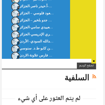
ثبت الرسائل والأطروحات الجامعية الجزائرية في الاقتصاد الإسلامي والمالية الإسلامية.د. مسعود فلوسي – الجزائر
الافتتاحية : سُلوان القارئ : يدًا بيد . أ. بن جدو بلخير – الجزائر
تقييم دور النوافذ الإسلامية في البنوك التجارية العمومية الجزائرية-د. مناد خديجة-ط.د. بن كابو-ط.د. سنوسي
تصفح الوسم
السلفية
لم يتم العثور على أي شيء