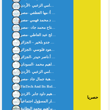
اقتصاد المعرفة والدراسات البينية – د.محمد فهمي -مصر-
حصريا