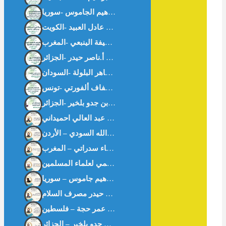
سلوان القارئ: الأصل الإباحة – أ.بن جدو بلخير -الجزائر-
التورق المصرفي المنظم دراسة فقهية مقاصدية أ: عبد العالي احميداني
تكامل تقنية البلوكشين مع عمليات التدقيق الشرعي في عصر التكنولوجيا المتقدمة نبيله فارس علاونه / وجدان عبدالله السودي – الأردن
خواطر اقتصادية من “شعب عامر” في موسم الحج الأكبر الأستاذ ناصر حيدر مصرف السلام