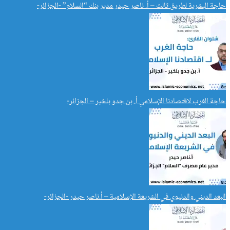
حاجة البشرية لطريق ثالث – أ. ناصر حيدر مدير بنك “السلام” -الجزائر-
حاجة الغرب لاقتصادنا الإسلامي أ. بن جدو بلخير – الجزائر-
البعد الديني والدنيوي في الشريعة الإسلامية – أ.ناصر حيدر -الجزائر-