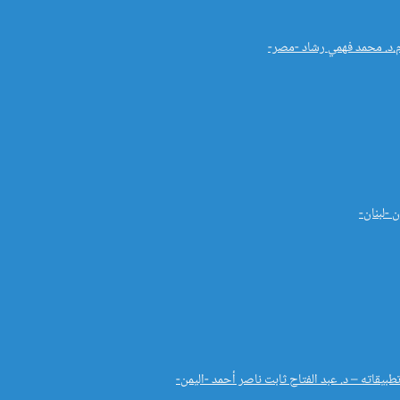
م.د. محمد فهمي رشاد -مصر-
 -لبنان-
بيقاته – د. عبد الفتاح ثابت ناصر أحمد -اليمن-