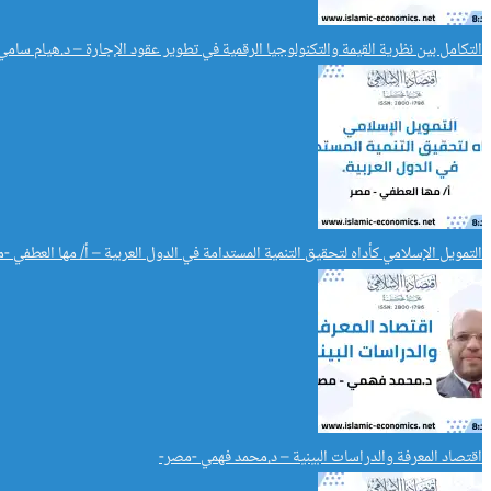
التكامل بين نظرية القيمة والتكنولوجيا الرقمية في تطوير عقود الإجارة – د.هيام سامي
التمويل الإسلامي كأداه لتحقيق التنمية المستدامة في الدول العربية – أ/ مها العطفي -
اقتصاد المعرفة والدراسات البينية – د.محمد فهمي -مصر-