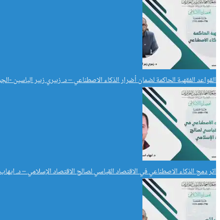
القواعد الفقهية الحاكمة لضمان أضرار الذكاء الاصطناعي – د. زبيري زبير الياسين -الجز
اثر دمج الذكاء الاصطناعي في الاقتصاد القياسي لصالح الاقتصاد الإسلامي – د. ايها