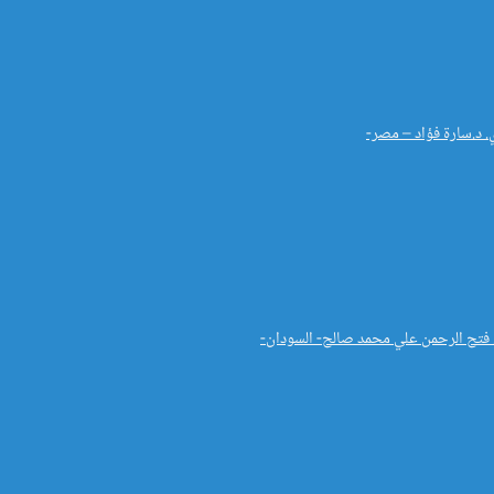
. د.سارة فؤاد – مصر-
د. فتح الرحمن علي محمد صالح- السودان-