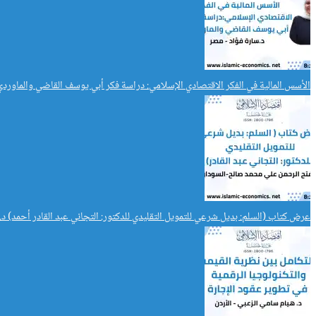
الأسس المالية في الفكر الاقتصادي الإسلامي: دراسة فكر أبي يوسف القاضي والماوردي
عرض كتاب (السلم: بديل شرعي للتمويل التقليدي للدكتور: التجاني عبد القادر أحمد) 