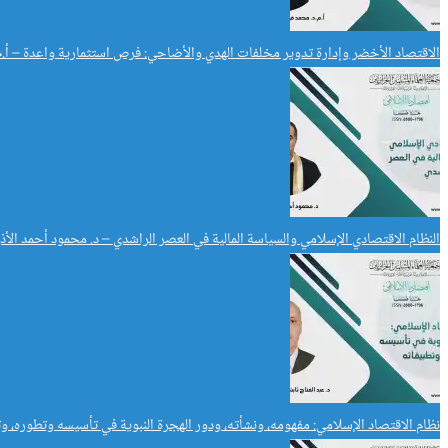
الاقتصاد الأخضر وإدارة تدوير مخلفات الهدي والأضاحي: فرص استثمارية واعدة – أ.
النظام الاقتصادي الإسلامي والسياسة المالية في العصر الراشدي – د. محمود أحمد الأذن
نظام الاقتصاد الإسلامي: مفهومه، ونشأته، ودور الهجرة النبوية في تأسيسه وتطوره، وتط