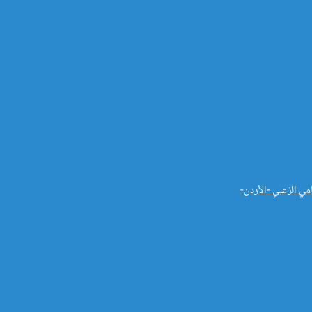
مي الزعبي -الأردن-