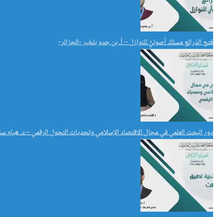
فتح الذرائع مسلكُ أصوليٌّ للنوازل – أ. بن جدو بلخير -الجزائر-
دور البحث العلمي في مجال الاقتصاد الإسلامي وتحديات التحول الرقمي – د. هيام سا