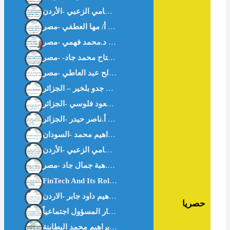
اقتصاد المعرفة والدراسات البينية – د.محمد فهمي -مصر-
حصريا