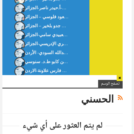
ثبت الرسائل والأطروحات الجامعية الجزائرية في الاقتصاد الإسلامي والمالية الإسلامية.د. مسعود فلوسي – الجزائر
الافتتاحية : سُلوان القارئ : يدًا بيد . أ. بن جدو بلخير – الجزائر
تقييم دور النوافذ الإسلامية في البنوك التجارية العمومية الجزائرية-د. مناد خديجة-ط.د. بن كابو-ط.د. سنوسي
تصفح الوسم
الحسني
لم يتم العثور على أي شيء