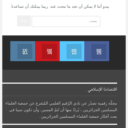
يبدو أننا لا يمكن أن نجد ما تبحث عنه. ربما يمكنك أن تساعدنا.
تابعنا على فيسبوك
تابعنا على تويتر
Join us on Youtube
تابعنا عل
اقتصادنا الإسلامي
مجلّة رقمية تصدُر عن نادي الرّقيم العلمي المُتفرع عن جمعية العلماء
المسلمين الجزائريين ، يُرادُ منها أن تُتمّ المسير، وأن تكون سببا في
بعث أفكار جمعية العلماء المسلمين الجزائريين .