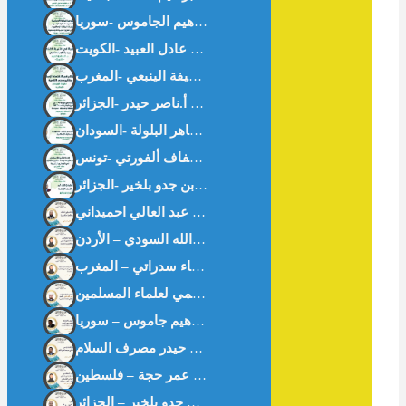
سلوان القارئ: الأصل الإباحة – أ.بن جدو بلخير -الجزائر-
التورق المصرفي المنظم دراسة فقهية مقاصدية أ: عبد العالي احميداني
تكامل تقنية البلوكشين مع عمليات التدقيق الشرعي في عصر التكنولوجيا المتقدمة نبيله فارس علاونه / وجدان عبدالله السودي – الأردن
خواطر اقتصادية من “شعب عامر” في موسم الحج الأكبر الأستاذ ناصر حيدر مصرف السلام