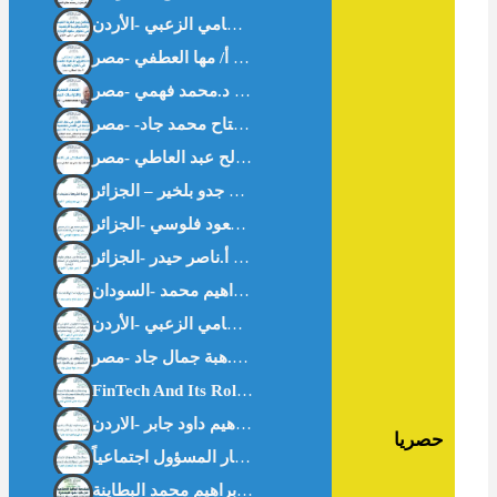
اقتصاد المعرفة والدراسات البينية – د.محمد فهمي -مصر-
حصريا