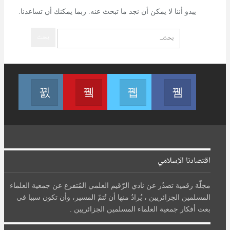
يبدو أننا لا يمكن أن نجد ما تبحث عنه. ربما يمكنك أن تساعدنا.
تابعنا على فيسبوك
تابعنا على تويتر
Join us on Youtube
تابعنا عل
اقتصادنا الإسلامي
مجلّة رقمية تصدُر عن نادي الرّقيم العلمي المُتفرع عن جمعية العلماء
المسلمين الجزائريين ، يُرادُ منها أن تُتمّ المسير، وأن تكون سببا في
بعث أفكار جمعية العلماء المسلمين الجزائريين .