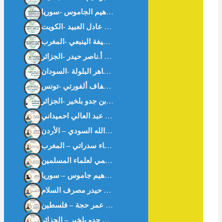
سلوان القارئ: الأصل الإباحة – أ.بن جدو بلخير -الجزائر-
التورق المصرفي المنظم دراسة فقهية مقاصدية أ: عبد العالي احميداني
تكامل تقنية البلوكشين مع عمليات التدقيق الشرعي في عصر التكنولوجيا المتقدمة نبيله فارس علاونه / وجدان عبدالله السودي – الأردن
خواطر اقتصادية من “شعب عامر” في موسم الحج الأكبر الأستاذ ناصر حيدر مصرف السلام