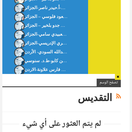
ثبت الرسائل والأطروحات الجامعية الجزائرية في الاقتصاد الإسلامي والمالية الإسلامية.د. مسعود فلوسي – الجزائر
الافتتاحية : سُلوان القارئ : يدًا بيد . أ. بن جدو بلخير – الجزائر
تقييم دور النوافذ الإسلامية في البنوك التجارية العمومية الجزائرية-د. مناد خديجة-ط.د. بن كابو-ط.د. سنوسي
تصفح الوسم
التقديس
لم يتم العثور على أي شيء