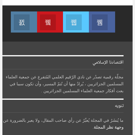
تابعنا على فيسبوك
تابعنا على تويتر
Join us on Youtube
تابعنا على انستغرام
اقتصادنا الإسلامي
مجلّة رقمية تصدُر عن نادي الرّقيم العلمي المُتفرع عن جمعية العلماء
المسلمين الجزائريين ، يُرادُ منها أن تُتمّ المسير، وأن تكون سببا في
بعث أفكار جمعية العلماء المسلمين الجزائريين .
تنويه
ما يُنشَرُ في المجلة يُعبِّرُ عن رأي صاحب المقال، ولا يعبر بالضرورة عن
وجهة نظر المجلة
.